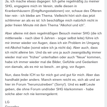
Ja, ich mache etwas dagegen: Ich gehe regelmäßig zu meiner
SHG, engagiere mich im Verein, stelle diesen in
Krankenhäusern (Entgiftungsstationen) vor, schaue des Öfteren
hier rein - ich bleibe am Thema. Vielleicht hört sich das jetzt
schlimmer an als es ist: Ich beschäftige mich natürlich nicht in
jeder freien Minute mit dem Thema "Alkohol und ich".
Aber alleine mit dem regelmäßigen Besuch meiner SHG (die ich
mittlerweile - nach über 6 Jahren - sogar selbst leite) führe ich
mir immer wieder vor Augen, dass ich ein Problem im Umgang
mit Alkohol habe (sonst wäre ich ja nicht da). Aber auch, dass
ich nicht alleine bin. Und da wir uns ja auch zwangsläufig immer
wieder mal von "früher" unterhalten oder auch "Neue" kommen,
habe ich immer wieder mal die Bilder, Gefühle und Gedanken
von damals, als es mir so besch...en ging, vor Augen.
Nun, dass finde ICH so für mich gut und gut für mich. Aber das
handhabt jeder anders. Manch einem reicht es, sich ab und an
hier im Forum "herumzutreiben" (Sorry!). Und es
soll
Leute
geben, die ohne Forum und/oder SHG klarkommen - habe
solche aber nch nie kennengelernt.
LG
Greenfox