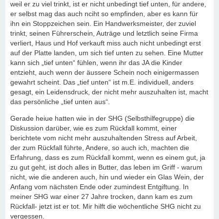
weil er zu viel trinkt, ist er nicht unbedingt tief unten, für andere,
er selbst mag das auch nciht so empfinden, aber es kann für
ihn ein Stoppzeichen sein. Ein Handwerksmeister, der zuviel
trinkt, seinen Führerschein, Auträge und letztlich seine Firma
verliert, Haus und Hof verkauft miss auch nicht unbedingt erst
auf der Platte landen, um sich tief unten zu sehen. Eine Mutter
kann sich „tief unten“ fühlen, wenn ihr das JA die Kinder
entzieht, auch wenn der äussere Schein noch einigermassen
gewahrt scheint. Das „tief unten“ ist m.E. individuell, anders
gesagt, ein Leidensdruck, der nicht mehr auszuhalten ist, macht
das persönliche „tief unten aus“.
Gerade heiue hatten wie in der SHG (Selbsthilfegruppe) die
Diskussion darüber, wie es zum Rückfall kommt, einer
berichtete vom nicht mehr auszuhaltenden Stress auf Arbeit,
der zum Rückfall führte, Andere, so auch ich, machten die
Erfahrung, dass es zum Rückfall kommt, wenn es einem gut, ja
zu gut geht, ist doch alles in Butter, das leben im Griff - warum
nicht, wie die anderen auch, hin und wieder ein Glas Wein, der
Anfang vom nächsten Ende oder zumindest Entgiftung. In
meiner SHG war einer 27 Jahre trocken, dann kam es zum
Rückfall- jetzt ist er tot. Mir hilft die wöchentliche SHG nicht zu
vergessen.