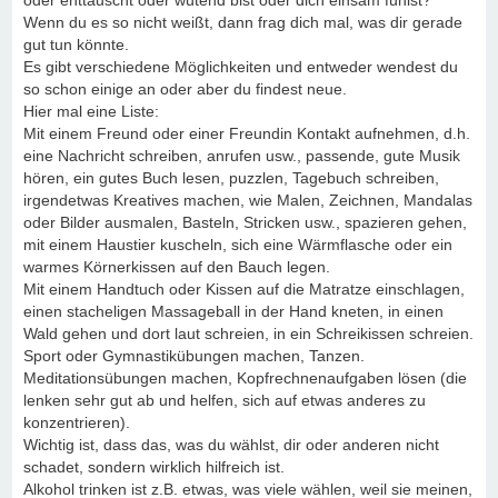
oder enttäuscht oder wütend bist oder dich einsam fühlst?
Wenn du es so nicht weißt, dann frag dich mal, was dir gerade
gut tun könnte.
Es gibt verschiedene Möglichkeiten und entweder wendest du
so schon einige an oder aber du findest neue.
Hier mal eine Liste:
Mit einem Freund oder einer Freundin Kontakt aufnehmen, d.h.
eine Nachricht schreiben, anrufen usw., passende, gute Musik
hören, ein gutes Buch lesen, puzzlen, Tagebuch schreiben,
irgendetwas Kreatives machen, wie Malen, Zeichnen, Mandalas
oder Bilder ausmalen, Basteln, Stricken usw., spazieren gehen,
mit einem Haustier kuscheln, sich eine Wärmflasche oder ein
warmes Körnerkissen auf den Bauch legen.
Mit einem Handtuch oder Kissen auf die Matratze einschlagen,
einen stacheligen Massageball in der Hand kneten, in einen
Wald gehen und dort laut schreien, in ein Schreikissen schreien.
Sport oder Gymnastikübungen machen, Tanzen.
Meditationsübungen machen, Kopfrechnenaufgaben lösen (die
lenken sehr gut ab und helfen, sich auf etwas anderes zu
konzentrieren).
Wichtig ist, dass das, was du wählst, dir oder anderen nicht
schadet, sondern wirklich hilfreich ist.
Alkohol trinken ist z.B. etwas, was viele wählen, weil sie meinen,