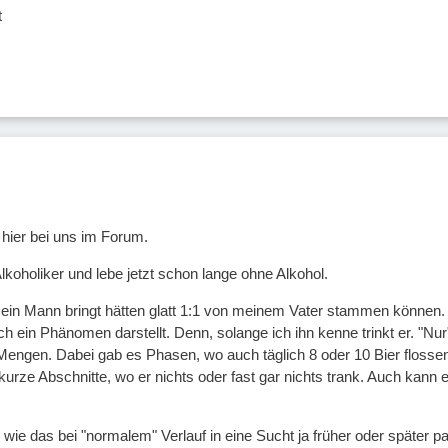
t
hier bei uns im Forum.
 Alkoholiker und lebe jetzt schon lange ohne Alkohol.
ein Mann bringt hätten glatt 1:1 von meinem Vater stammen können. Er
ch ein Phänomen darstellt. Denn, solange ich ihn kenne trinkt er. "N
 Mengen. Dabei gab es Phasen, wo auch täglich 8 oder 10 Bier flosse
urze Abschnitte, wo er nichts oder fast gar nichts trank. Auch kann 
, wie das bei "normalem" Verlauf in eine Sucht ja früher oder später pa