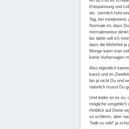
An sich ist es schwi
Entspannung und Lebe
etc. ziemlich hohl s
Tag, bei mindestens z
Normale ist, dass Du 
normalerweise denkt 
bis dahin will ich m
dass die Mehrheit ja 
Menge kann man sehr 
keine Vorhersagen m
Also eigentlich kann
kann) und im Zweifels
bin ja nicht Du und 
natürlich musst Du ga
Und leider ist es so,
mögliche vergeblich 
Hinblick auf Deine eig
so schlimm, aber nac
"halb so wild" ja sch