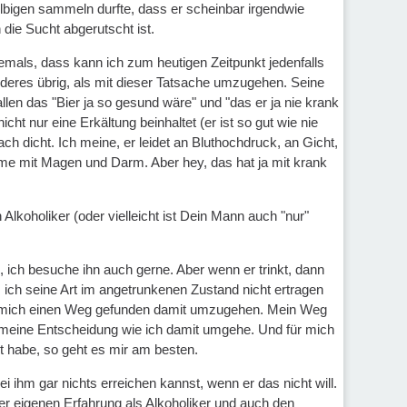
lbigen sammeln durfte, dass er scheinbar irgendwie
die Sucht abgerutscht ist.
iemals, dass kann ich zum heutigen Zeitpunkt jedenfalls
nderes übrig, als mit dieser Tatsache umzugehen. Seine
len das "Bier ja so gesund wäre" und "das er ja nie krank
t nur eine Erkältung beinhaltet (er ist so gut wie nie
ch dicht. Ich meine, er leidet an Bluthochdruck, an Gicht,
me mit Magen und Darm. Aber hey, das hat ja mit krank
Alkoholiker (oder vielleicht ist Dein Mann auch "nur"
n, ich besuche ihn auch gerne. Aber wenn er trinkt, dann
s ich seine Art im angetrunkenen Zustand nicht ertragen
für mich einen Weg gefunden damit umzugehen. Mein Weg
 meine Entscheidung wie ich damit umgehe. Und für mich
lt habe, so geht es mir am besten.
i ihm gar nichts erreichen kannst, wenn er das nicht will.
r eigenen Erfahrung als Alkoholiker und auch den