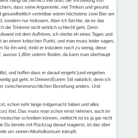
ens hängt da ziemlich viel dran, die Vorstellung von
ichern, dass seine Argumente, viel Trinken und gesund
d gesundheitlich vertretbar wären höchstens zwei Bier am
d, sondern nur risikoarm. Aber ich fürchte, da es das
 die Trinkerei nicht wirklich schlecht geht. Denn
Aufwand mit dem Aufhören, ich sterbe eh eines Tages und
st an einem kritischen Punkt, und man muss leider sagen,
m für ihn wird, trinkt er trotzdem noch zu wenig, diese
nug", ausser 1,80m unterm Boden, da kann man überhaupt
st, und hoffen dass er darauf eingeht (und eingehen
itig gut geht. In Deinem/Eurem Stil natürlich, denn ich
 jeder zwischenmenschlichen Beziehung anders. Und
teckst, schon sehr lange mitgemacht haben und alles
 kurz löst. Das muss man schon ernst nehmen, auch im
mistischer schreiben können, vielleicht ist es ja gar nicht
 Du bereits mit Rückzug darauf reagierst, ist das über
r beide um seinen Alkoholkonsum kämpft.