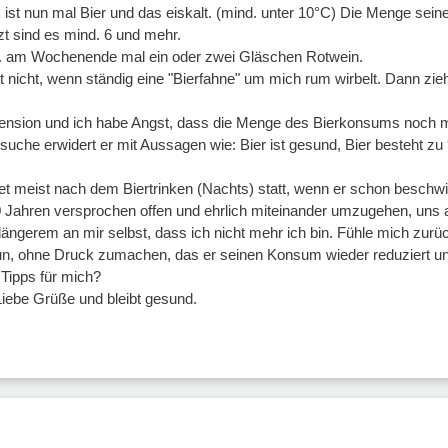
k ist nun mal Bier und das eiskalt. (mind. unter 10°C) Die Menge se
zt sind es mind. 6 und mehr.
ax. am Wochenende mal ein oder zwei Gläschen Rotwein.
 nicht, wenn ständig eine "Bierfahne" um mich rum wirbelt. Dann zie
Pension und ich habe Angst, dass die Menge des Bierkonsums noch m
che erwidert er mit Aussagen wie: Bier ist gesund, Bier besteht zu 
et meist nach dem Biertrinken (Nachts) statt, wenn er schon beschwip
0 Jahren versprochen offen und ehrlich miteinander umzugehen, uns al
 längerem an mir selbst, dass ich nicht mehr ich bin. Fühle mich zur
n, ohne Druck zumachen, das er seinen Konsum wieder reduziert un
Tipps für mich?
iebe Grüße und bleibt gesund.