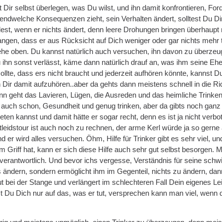
t Dir selbst überlegen, was Du wilst, und ihn damit konfrontieren, F
rgendwelche Konsequenzen zieht, sein Verhalten ändert, solltest Du 
est, wenn er nichts ändert, denn leere Drohungen bringen überhaupt
ngen, dass er aus Rücksicht auf Dich weniger oder gar nichts mehr tri
ehe oben. Du kannst natürlich auch versuchen, ihn davon zu überzeug
 ihn sonst verlässt, käme dann natürlich drauf an, was ihm seine Ehe
lte, dass ers nicht braucht und jederzeit aufhören könnte, kannst Du
Dir damit aufzuhören..aber da gehts dann meistens schnell in die Ric
ann geht das Lavieren, Lügen, die Ausreden und das heimliche Trink
auch schon, Gesundheit und genug trinken, aber da gibts noch ganz 
eten kannst und damit hätte er sogar recht, denn es ist ja nicht verbo
leidstour ist auch noch zu rechnen, der arme Kerl würde ja so gerne a
nd er wird alles versuchen. Öhm, Hilfe für Trinker gibt es sehr viel, 
im Griff hat, kann er sich diese Hilfe auch sehr gut selbst besorgen
r verantwortlich. Und bevor ichs vergesse, Verständnis für seine schw
s ändern, sondern ermöglicht ihm im Gegenteil, nichts zu ändern, dan
ut bei der Stange und verlängert im schlechteren Fall Dein eigenes Lei
 Du Dich nur auf das, was er tut, versprechen kann man viel, wenn de