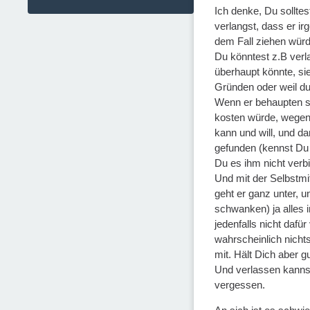
Ich denke, Du solltes
verlangst, dass er i
dem Fall ziehen würd
Du könntest z.B verla
überhaupt könnte, si
Gründen oder weil du
Wenn er behaupten sol
kosten würde, wegen 
kann und will, und d
gefunden (kennst Du 
Du es ihm nicht verbi
Und mit der Selbstmit
geht er ganz unter, u
schwanken) ja alles 
jedenfalls nicht dafü
wahrscheinlich nicht
mit. Hält Dich aber g
Und verlassen kannst
vergessen.