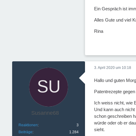
Ein Gespräch ist imme
Alles Gute und viel K
Rina
3. April 2020 um 10:18
Hallo und guten Mor
Patentrezepte gegen D
Ich weiss nicht, wie
Und kann auch nicht 
Susanne68
schon geschreiben ha
würde oder ob er daue
Reaktionen
3
sieht.
Beiträge
1.284