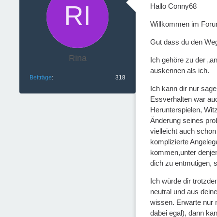
Hallo Conny68
Willkommen im Foru
Gut dass du den Weg 
Rina
Ich gehöre zu der „an
auskennen als ich.
Beiträge
318
Ich kann dir nur sag
Essverhalten war au
Herunterspielen, Wit
Änderung seines prob
vielleicht auch schon
komplizierte Angelege
kommen,unter denjenig
dich zu entmutigen, 
Ich würde dir trotz
neutral und aus deine
wissen. Erwarte nur n
dabei egal), dann ka