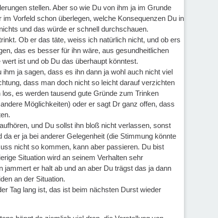
orderungen stellen. Aber so wie Du von ihm ja im Grunde
Dir im Vorfeld schon überlegen, welche Konsequenzen Du in
 nichts und das würde er schnell durchschauen.
nkt. Ob er das täte, weiss ich natürlich nicht, und ob ers
en, das es besser für ihn wäre, aus gesundheitlichen
 wert ist und ob Du das überhaupt könntest.
 ihm ja sagen, dass es ihn dann ja wohl auch nicht viel
htung, dass man doch nicht so leicht darauf verzichten
en los, es werden tausend gute Gründe zum Trinken
andere Möglichkeiten) oder er sagt Dr ganz offen, dass
ten.
ufhören, und Du sollst ihn bloß nicht verlassen, sonst
und da er ja bei anderer Gelegenheit (die Stimmung könnte
. Muss nicht so kommen, kann aber passieren. Du bist
ierige Situation wird an seinem Verhalten sehr
n jammert er halt ab und an aber Du trägst das ja dann
den an der Situation.
r Tag lang ist, das ist beim nächsten Durst wieder