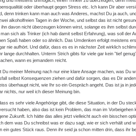
erig und meistens unmöglich, einen Trinker zu überzeugen, denn meist
nsqualität oder überhaupt gegen Stress etc. Ich kann Dir aber vers
ind, denn trinken kann man auch was Anderes, machst Du ja auch, un
wei alkoholfreien Tagen in der Woche, und selbst das ist nicht gesun
ihn davon nicht überzeugen können wirst, solange es ihm selbst durch
man sich als Trinker (ich hab damit selbst Erfahrung), was soll der 
einen Spaß haben oder so ähnlich. Das Umdenken erfolgt meistens er
gar nie aufhört. Und dafür, dass es es in nächster Zeit wirklich schlim
lange durchhalten. Unterm Strich gibts für viele gar kein "tief ge
achen, wann es jemandem reicht.
st Du meiner Meinung nach nur eine klare Ansage machen, was Du will
fall selbst Konsequenzen ziehen und dafür sorgen, das es Dir anderwe
weiss überhaupt nicht, wie Ihr so ein Gespräch angeht. Das ist ja in
r nichts, nur weil ich dieser Meinung bin.
 dass es sehr viele Angehörige gibt, die diese Situation, in der Du s
versucht haben, also das ist kein Problem, das man im Vorbeigehen
ene Zukunft. Ich hätte das alles jetzt vielleicht auch ein bisschen opti
h dem was Du schreibst was er dazu sagt, wie er sich verhält und wie
on ein gutes Stück raus. Denn ihr seid ja schon mitten drin, dass ih