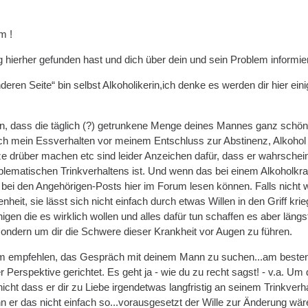
m !
hierher gefunden hast und dich über dein und sein Problem informiere
deren Seite“ bin selbst Alkoholikerin,ich denke es werden dir hier ein
en, dass die täglich (?) getrunkene Menge deines Mannes ganz schön 
ch mein Essverhalten vor meinem Entschluss zur Abstinenz, Alkohol
ze drüber machen etc sind leider Anzeichen dafür, dass er wahrschein
lematischen Trinkverhaltens ist. Und wenn das bei einem Alkoholkrank
 bei den Angehörigen-Posts hier im Forum lesen können. Falls nicht w
nheit, sie lässt sich nicht einfach durch etwas Willen in den Griff k
en die es wirklich wollen und alles dafür tun schaffen es aber längst 
sondern um dir die Schwere dieser Krankheit vor Augen zu führen.
dem empfehlen, das Gespräch mit deinem Mann zu suchen...am beste
r Perspektive gerichtet. Es geht ja - wie du zu recht sagst! - v.a. Um 
icht dass er dir zu Liebe irgendetwas langfristig an seinem Trinkverhal
nn er das nicht einfach so...vorausgesetzt der Wille zur Änderung wä