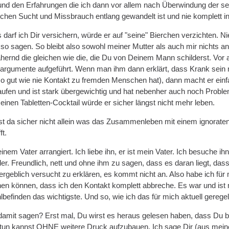
nd den Erfahrungen die ich dann vor allem nach Überwindung der se
en Sucht und Missbrauch entlang gewandelt ist und nie komplett in 
darf ich Dir versichern, würde er auf "seine" Bierchen verzichten. N
o sagen. So bleibt also sowohl meiner Mutter als auch mir nichts a
ernd die gleichen wie die, die Du von Deinem Mann schilderst. Vor al
argumente aufgeführt. Wenn man ihm dann erklärt, dass Krank sein nich
 so gut wie nie Kontakt zu fremden Menschen hat), dann macht er einfa
ufen und ist stark übergewichtig und hat nebenher auch noch Proble
einen Tabletten-Cocktail würde er sicher längst nicht mehr leben.
st da sicher nicht allein was das Zusammenleben mit einem ignoraten 
ft.
nem Vater arrangiert. Ich liebe ihn, er ist mein Vater. Ich besuche ih
er. Freundlich, nett und ohne ihm zu sagen, dass es daran liegt, das
ergeblich versucht zu erklären, es kommt nicht an. Also habe ich 
en können, dass ich den Kontakt komplett abbreche. Es war und ist
befinden das wichtigste. Und so, wie ich das für mich aktuell gerege
t damit sagen? Erst mal, Du wirst es heraus gelesen haben, dass Du be
 tun kannst OHNE weitere Druck aufzubauen. Ich sage Dir (aus meine