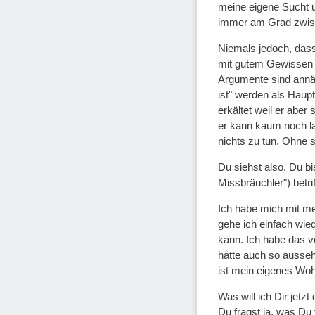
meine eigene Sucht u
immer am Grad zwisch
Niemals jedoch, dass 
mit gutem Gewissen s
Argumente sind annäh
ist" werden als Haupt
erkältet weil er aber
er kann kaum noch la
nichts zu tun. Ohne s
Du siehst also, Du bi
Missbräuchler") betrif
Ich habe mich mit mei
gehe ich einfach wied
kann. Ich habe das v
hätte auch so ausseh
ist mein eigenes Wohl
Was will ich Dir jetz
Du fragst ja, was Du