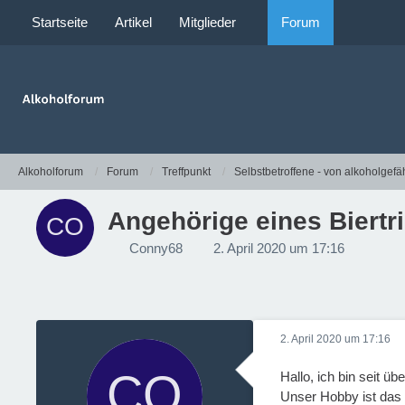
Startseite
Artikel
Mitglieder
Forum
Alkoholforum
Forum
Treffpunkt
Selbstbetroffene - von alkoholgefä
Angehörige eines Biertr
Conny68
2. April 2020 um 17:16
2. April 2020 um 17:16
Hallo, ich bin seit ü
Unser Hobby ist das 