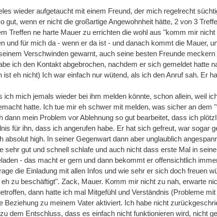
vieles wieder aufgetaucht mit einem Freund, der mich regelrecht süchti
so gut, wenn er nicht die großartige Angewohnheit hätte, 2 von 3 Tr
em Treffen ne harte Mauer zu errichten die wohl aus "komm mir nicht z
en und für mich da - wenn er da ist - und danach kommt die Mauer, und
seinem Verschwinden gewarnt, auch seine besten Freunde meckern i
abe ich den Kontakt abgebrochen, nachdem er sich gemeldet hatte n
n ist eh nicht) Ich war einfach nur wütend, als ich den Anruf sah. Er h
s ich mich jemals wieder bei ihm melden könnte, schon allein, weil ic
emacht hatte. Ich tue mir eh schwer mit melden, was sicher an dem "
ich dann mein Problem vor Ablehnung so gut bearbeitet, dass ich plöt
nis für ihn, dass ich angerufen habe. Er hat sich gefreut, war sogar 
h absolut high. In seiner Gegenwart dann aber unglaublich angespann
 sehr gut und schnell schlafe und auch nicht dass erste Mal in sein
eladen - das macht er gern und dann bekommt er offensichtlich imm
age die Einladung mit allen Infos und wie sehr er sich doch freuen w
 eh zu beschäftigt". Zack, Mauer. Komm mir nicht zu nah, erwarte nic
getroffen, dann hatte ich mal Mitgefühl und Verständnis (Probleme mit 
ne Beziehung zu meinem Vater aktiviert. Ich habe nicht zurückgeschr
dem Entschluss, dass es einfach nicht funktionieren wird, nicht gesu