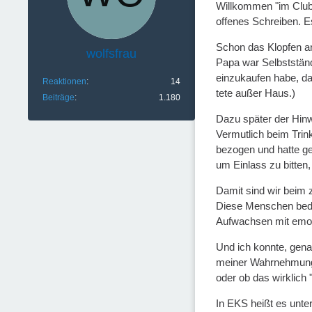
Willkommen "im Club
offenes Schreiben. E
Schon das Klopfen an
wolfsfrau
Papa war Selbstständ
einzukaufen habe, da
Reaktionen
14
tete außer Haus.)
Beiträge
1.180
Dazu später der Hinw
Vermutlich beim Trin
bezogen und hatte ge
um Einlass zu bitten
Damit sind wir beim z
Diese Menschen bedi
Aufwachsen mit emoti
Und ich konnte, genau
meiner Wahrnehmung et
oder ob das wirklich 
In EKS heißt es unte