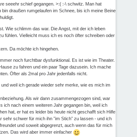
e seeehr schief gegangen. >:( :-\ schwitz. Man hat
Ich bin draußen rumgelaufen im Schnee, bis ich meine Beine
uldigt.
ist. Wie schlimm das war. Die Angst, mit der ich leben
zu fühlen. Vielleicht muss ich es noch öfter schreiben oder
kern. Da möchte ich hingehen.
mmer noch furchtbar dysfunktional. Es ist wie im Theater.
 Hause zu fahren und ein paar Tage dazusein. Ich mache
en. Öfter als 2mal pro Jahr jedenfalls nicht.
o und weil ich gerade wieder sehr merke, wie es mich im
ernbeziehung. Als wir dann zusammengezogen sind, war
s ich nach einem weiteren Jahr gegangen bin, weil ich
hat, er hat es leider bis heute nicht geschafft sich Hilfe
ar sehr schwer für mich ihn "im Stich" zu lassen - und ich
efreundet und soweit abgegrenzt, auch wenn das für mich
ützen. Das wird aber immer einfacher