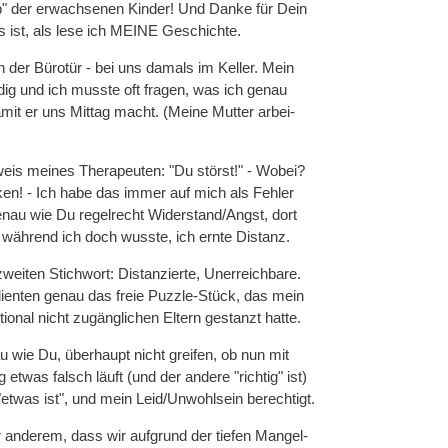
" der erwachsenen Kinder! Und Danke für Dein
s ist, als lese ich MEINE Geschichte.
 der Bürotür - bei uns damals im Keller. Mein
ig und ich musste oft fragen, was ich genau
mit er uns Mittag macht. (Meine Mutter arbei-
eis meines Therapeuten: "Du störst!" - Wobei?
ken! - Ich habe das immer auf mich als Fehler
nau wie Du regelrecht Widerstand/Angst, dort
, während ich doch wusste, ich ernte Distanz.
weiten Stichwort: Distanzierte, Unerreichbare.
enten genau das freie Puzzle-Stück, das mein
onal nicht zugänglichen Eltern gestanzt hatte.
 wie Du, überhaupt nicht greifen, ob nun mit
was falsch läuft (und der andere "richtig" ist)
"etwas ist", und mein Leid/Unwohlsein berechtigt.
r anderem, dass wir aufgrund der tiefen Mangel-