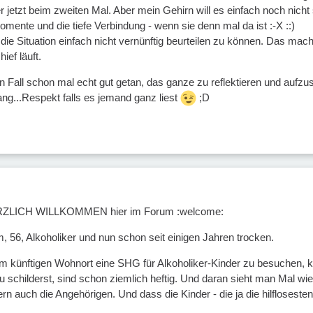
jetzt beim zweiten Mal. Aber mein Gehirn will es einfach noch nicht so
mente und die tiefe Verbindung - wenn sie denn mal da ist :-X ::)
die Situation einfach nicht vernünftig beurteilen zu können. Das mach
ief läuft.
en Fall schon mal echt gut getan, das ganze zu reflektieren und aufz
lang...Respekt falls es jemand ganz liest
;D
ERZLICH WILLKOMMEN hier im Forum :welcome:
m, 56, Alkoholiker und nun schon seit einigen Jahren trocken.
m künftigen Wohnort eine SHG für Alkoholiker-Kinder zu besuchen, k
u schilderst, sind schon ziemlich heftig. Und daran sieht man Mal wie
rn auch die Angehörigen. Und dass die Kinder - die ja die hilfloseste