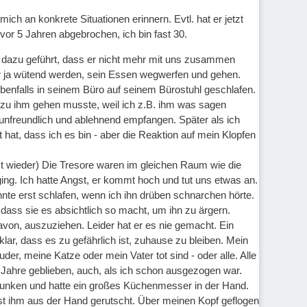
mich an konkrete Situationen erinnern. Evtl. hat er jetzt
 vor 5 Jahren abgebrochen, ich bin fast 30.
as dazu geführt, dass er nicht mehr mit uns zusammen
er ja wütend werden, sein Essen wegwerfen und gehen.
ebenfalls in seinem Büro auf seinem Bürostuhl geschlafen.
h zu ihm gehen musste, weil ich z.B. ihm was sagen
unfreundlich und ablehnend empfangen. Später als ich
hat, dass ich es bin - aber die Reaktion auf mein Klopfen
tzt wieder) Die Tresore waren im gleichen Raum wie die
ging. Ich hatte Angst, er kommt hoch und tut uns etwas an.
nte erst schlafen, wenn ich ihn drüben schnarchen hörte.
 dass sie es absichtlich so macht, um ihn zu ärgern.
von, auszuziehen. Leider hat er es nie gemacht. Ein
ar, dass es zu gefährlich ist, zuhause zu bleiben. Mein
er, meine Katze oder mein Vater tot sind - oder alle. Alle
r Jahre geblieben, auch, als ich schon ausgezogen war.
etrunken und hatte ein großes Küchenmesser in der Hand.
s ist ihm aus der Hand gerutscht. Über meinen Kopf geflogen