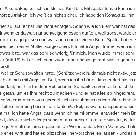
t Alkoholiker, seit ich ein kleines Kind bin. Mit spätestens 6 kann ich 
ört zu trinken, ich weiß es nicht sicher. Ich habe den Kontakt zu ihm
er zu laut, er hat uns nicht ertragen. Schon wie ich klein war hat d
r wenn er da war, nur schweigend essen durften, weil sonst würde 
hr mit uns gegessen und war auch nur in seinem Büro. Später hat er 
Jahren bei meiner Mutter ausgezogen. Ich hatte Angst. Immer wenn ic
twas bitte, war das sehr schwierig für mich. Man wurde immer sehr 
(mit 19) hat er sich dann zwar immer riesig gefreut, wie er gemerkt 
örst!
 weil er Schusswaffen hatte. (Schützenverein, damals nicht aktiv, je
ch abends mit Angst im Bett, wenn ich ihn hörte, dass er dort hinein 
erlegt, mich unter dem Bett oder im Schrank zu verstecken. Ich kon
s getan, um es ihm recht zu machen - und er hat alles so hingedreht,
mein Vater immer davon geredet sich umzubringen oder später dann da
in Totenstimmung bei meinen Tanten/Onkel, es war unausgesprochen kl
ht mit. Ich hatte Angst, dass wenn ich heimkomme, entweder mein Brud
gst, dass er sich oder jemandem aus meiner Familie etwas tut, ist fü
inzige Vorfall der jemals passiert an Weihnachten. Mein Vater war b
 ob er es wirft und hat es blitzschnell hervorschnellen lassen - und e