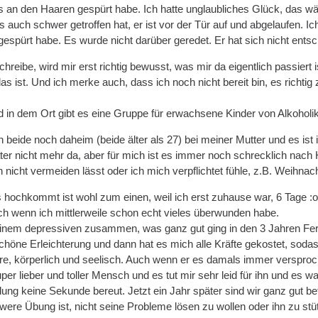
s an den Haaren gespürt habe. Ich hatte unglaubliches Glück, das wär
s auch schwer getroffen hat, er ist vor der Tür auf und abgelaufen. 
gespürt habe. Es wurde nicht darüber geredet. Er hat sich nicht entsch
hreibe, wird mir erst richtig bewusst, was mir da eigentlich passiert 
as ist. Und ich merke auch, dass ich noch nicht bereit bin, es richtig 
d in dem Ort gibt es eine Gruppe für erwachsene Kinder von Alkoholi
beide noch daheim (beide älter als 27) bei meiner Mutter und es ist i
ter nicht mehr da, aber für mich ist es immer noch schrecklich nach
 nicht vermeiden lässt oder ich mich verpflichtet fühle, z.B. Weihnacht
s hochkommt ist wohl zum einen, weil ich erst zuhause war, 6 Tage :
uch wenn ich mittlerweile schon echt vieles überwunden habe.
 einem depressiven zusammen, was ganz gut ging in den 3 Jahren F
chöne Erleichterung und dann hat es mich alle Kräfte gekostet, sodas
, körperlich und seelisch. Auch wenn er es damals immer versprochen 
super lieber und toller Mensch und es tut mir sehr leid für ihn und es w
ung keine Sekunde bereut. Jetzt ein Jahr später sind wir ganz gut b
ere Übung ist, nicht seine Probleme lösen zu wollen oder ihn zu st