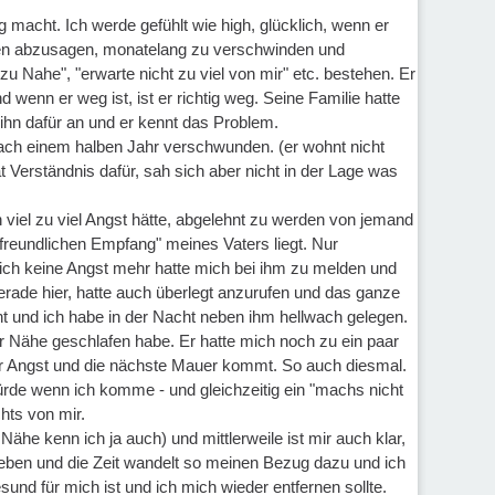
g macht. Ich werde gefühlt wie high, glücklich, wenn er
effen abzusagen, monatelang zu verschwinden und
u Nahe", "erwarte nicht zu viel von mir" etc. bestehen. Er
 wenn er weg ist, ist er richtig weg. Seine Familie hatte
hn dafür an und er kennt das Problem.
ach einem halben Jahr verschwunden. (er wohnt nicht
at Verständnis dafür, sah sich aber nicht in der Lage was
h viel zu viel Angst hätte, abgelehnt zu werden von jemand
freundlichen Empfang" meines Vaters liegt. Nur
zlich keine Angst mehr hatte mich bei ihm zu melden und
gerade hier, hatte auch überlegt anzurufen und das ganze
t und ich habe in der Nacht neben ihm hellwach gelegen.
er Nähe geschlafen habe. Er hatte mich noch zu ein paar
er Angst und die nächste Mauer kommt. So auch diesmal.
ürde wenn ich komme - und gleichzeitig ein "machs nicht
hts von mir.
Nähe kenn ich ja auch) und mittlerweile ist mir auch klar,
ieben und die Zeit wandelt so meinen Bezug dazu und ich
nd für mich ist und ich mich wieder entfernen sollte.