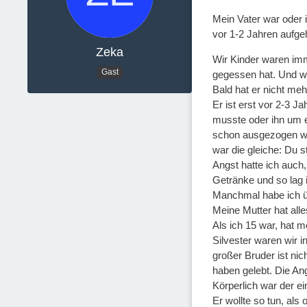
Mein Vater war oder is
vor 1-2 Jahren aufgeh
Zeka
Wir Kinder waren imm
Gast
gegessen hat. Und wi
Bald hat er nicht me
Er ist erst vor 2-3 
musste oder ihn um e
schon ausgezogen war 
war die gleiche: Du st
Angst hatte ich auch,
Getränke und so lag i
Manchmal habe ich üb
Meine Mutter hat alle
Als ich 15 war, hat 
Silvester waren wir 
großer Bruder ist nic
haben gelebt. Die An
Körperlich war der e
Er wollte so tun, als