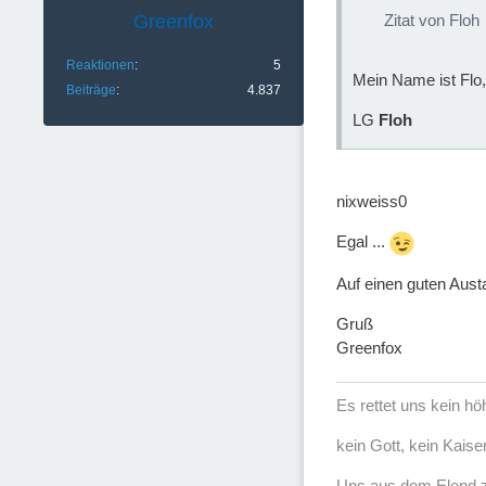
Greenfox
Zitat von Floh
Reaktionen
5
Mein Name ist Flo
Beiträge
4.837
LG
Floh
nixweiss0
Egal ...
Auf einen guten Aust
Gruß
Greenfox
Es rettet uns kein h
kein Gott, kein Kaise
Uns aus dem Elend z