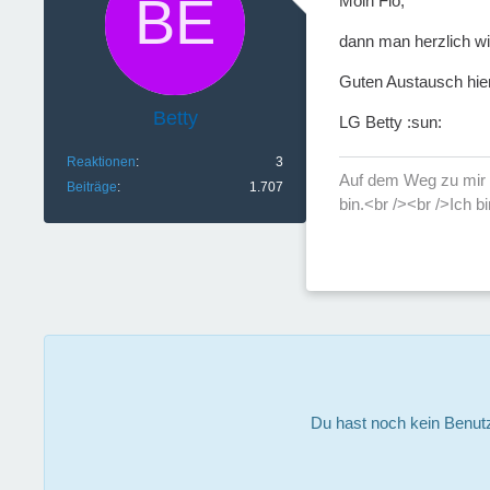
Moin Flo,
dann man herzlich wil
Guten Austausch hier
Betty
LG Betty :sun:
Reaktionen
3
Auf dem Weg zu mir l
Beiträge
1.707
bin.<br /><br />Ich bi
Du hast noch kein Benut