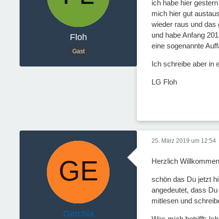
ich habe hier gester
mich hier gut austau
wieder raus und das g
und habe Anfang 2017
Floh
eine sogenannte Auf
Gast
Ich schreibe aber in
LG Floh
25. März 2019 um 12:54
Herzlich Willkommen
schön das Du jetzt hi
angedeutet, dass Du 
mitlesen und schreib
Gerchla
Was mich betrifft: Ic