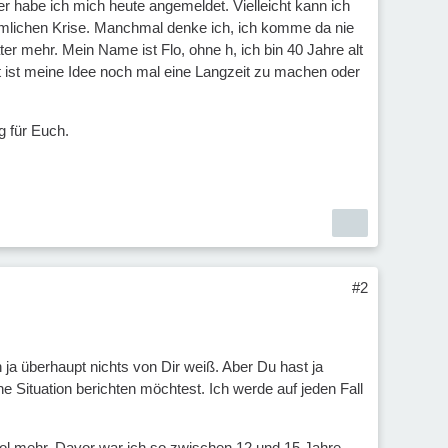
r habe ich mich heute angemeldet. Vielleicht kann ich
ziemlichen Krise. Manchmal denke ich, ich komme da nie
er mehr. Mein Name ist Flo, ohne h, ich bin 40 Jahre alt
 ist meine Idee noch mal eine Langzeit zu machen oder
g für Euch.
#2
ch ja überhaupt nichts von Dir weiß. Aber Du hast ja
Situation berichten möchtest. Ich werde auf jeden Fall
kohol mehr. Davor war ich so zwischen 12 und 15 Jahre