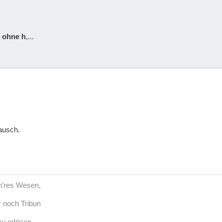
,
ohne h
,...
ausch.
öh’res Wesen,
r noch Tribun
u erlösen