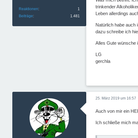
trinkender Alkoholike
Reaktionen
1
Leben allerdings auc
Beiträge
1.481
Natürlich habe auch 
dazu schreibe ich hier
Alles Gute wünsche i
LG
gerchla
25. März 2019 um 16:57
Auch von mir ein 
Ich schließe mich ma