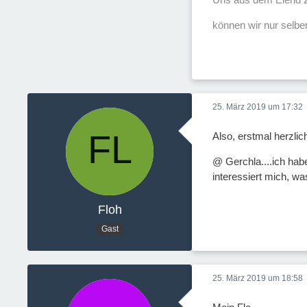
können wir nur selber
25. März 2019 um 17:32
Also, erstmal herzlic
@ Gerchla....ich hab
interessiert mich, w
Floh
Gast
25. März 2019 um 18:58