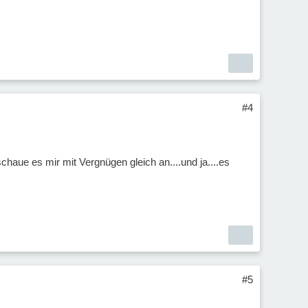
#4
haue es mir mit Vergnügen gleich an....und ja....es
#5