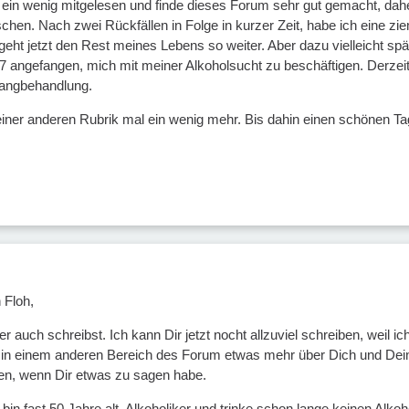
n ein wenig mitgelesen und finde dieses Forum sehr gut gemacht, dahe
schen. Nach zwei Rückfällen in Folge in kurzer Zeit, habe ich eine 
eht jetzt den Rest meines Lebens so weiter. Aber dazu vielleicht spät
 angefangen, mich mit meiner Alkoholsucht zu beschäftigen. Derzeit
fangbehandlung.
 einer anderen Rubrik mal ein wenig mehr. Bis dahin einen schönen Ta
 Floh,
er auch schreibst. Ich kann Dir jetzt nocht allzuviel schreiben, weil i
in einem anderen Bereich des Forum etwas mehr über Dich und Deine 
en, wenn Dir etwas zu sagen habe.
h bin fast 50 Jahre alt, Alkoholiker und trinke schon lange keinen Al