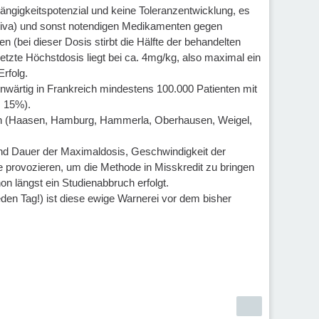
hängigkeitspotenzial und keine Toleranzentwicklung, es
siva) und sonst notendigen Medikamenten gegen
 (bei dieser Dosis stirbt die Hälfte der behandelten
tzte Höchstdosis liegt bei ca. 4mg/kg, also maximal ein
rfolg.
ärtig in Frankreich mindestens 100.000 Patienten mit
m 15%).
sen (Haasen, Hamburg, Hammerla, Oberhausen, Weigel,
 und Dauer der Maximaldosis, Geschwindigkeit der
 provozieren, um die Methode in Misskredit zu bringen
on längst ein Studienabbruch erfolgt.
eden Tag!) ist diese ewige Warnerei vor dem bisher