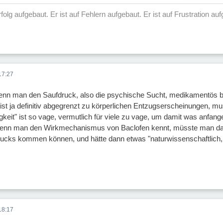
 Erfolg aufgebaut. Er ist auf Fehlern aufgebaut. Er ist auf Frustration 
17:27
enn man den Saufdruck, also die psychische Sucht, medikamentös b
st ja definitiv abgegrenzt zu körperlichen Entzugserscheinungen, m
keit" ist so vage, vermutlich für viele zu vage, um damit was anfan
 wenn man den Wirkmechanismus von Baclofen kennt, müsste man dar
ucks kommen können, und hätte dann etwas "naturwissenschaftlich, 
18:17