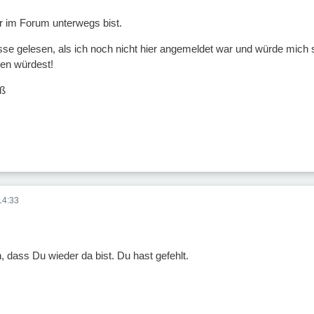
r im Forum unterwegs bist.
sse gelesen, als ich noch nicht hier angemeldet war und würde mich 
gen würdest!
uß
14:33
h, dass Du wieder da bist. Du hast gefehlt.