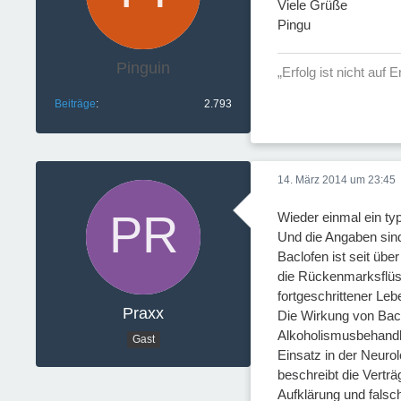
Viele Grüße
Pingu
Pinguin
„Erfolg ist nicht auf
Beiträge
2.793
14. März 2014 um 23:45
Wieder einmal ein t
Und die Angaben sind
Baclofen ist seit übe
die Rückenmarksflüss
fortgeschrittener Le
Praxx
Die Wirkung von Bacl
Alkoholismusbehandlu
Gast
Einsatz in der Neuro
beschreibt die Vertr
Aufklärung und falsc