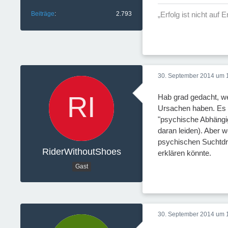
Beiträge
2.793
„Erfolg ist nicht auf
30. September 2014 um 
Hab grad gedacht, w
Ursachen haben. Es i
"psychische Abhängig
daran leiden). Aber
psychischen Suchtdr
RiderWithoutShoes
erklären könnte.
Gast
30. September 2014 um 