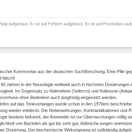
 Erfolg aufgebaut. Er ist auf Fehlern aufgebaut. Er ist auf Frustration 
ypischer Kommentar aus der deutschen Suchtforschung. Eine Pille g
 falsch!
r 40 Jahren in der Neurologie weltweit auch in höchsten Dosierungen im 
igkeit. Im Gegensatz zu Nalmefene (Selincro) und Naltrexon (Adepend
berzirrhose ohne Bedenken auch langfristig eingesetzt werden.
ofen auf das Trinkverlangen wurde schon in den 1970ern beschrieben
ng wieder entdeckt. Die Nebenwirkungen, Kontraindikationen und Ri
logie bestens bekannt, der Anwender ist vor Überraschungen völlig s
äglichkeit von Baclofen als gut bis sehr gut, Abbrüche wegen unerw
her Dosierung. Der biochemische Wirkungsweg ist vollständig aufgekl