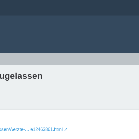
zugelassen
wissen/Aerzte-…le12463861.html