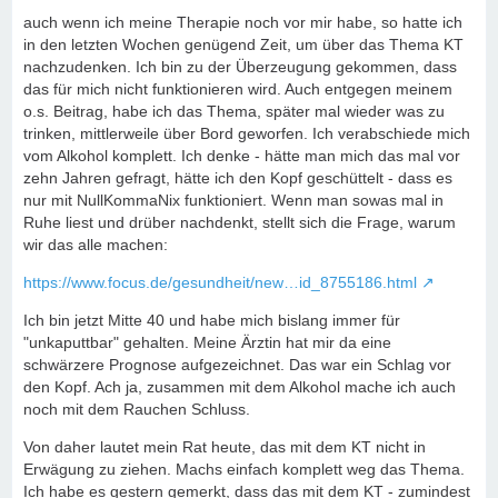
auch wenn ich meine Therapie noch vor mir habe, so hatte ich
in den letzten Wochen genügend Zeit, um über das Thema KT
nachzudenken. Ich bin zu der Überzeugung gekommen, dass
das für mich nicht funktionieren wird. Auch entgegen meinem
o.s. Beitrag, habe ich das Thema, später mal wieder was zu
trinken, mittlerweile über Bord geworfen. Ich verabschiede mich
vom Alkohol komplett. Ich denke - hätte man mich das mal vor
zehn Jahren gefragt, hätte ich den Kopf geschüttelt - dass es
nur mit NullKommaNix funktioniert. Wenn man sowas mal in
Ruhe liest und drüber nachdenkt, stellt sich die Frage, warum
wir das alle machen:
https://www.focus.de/gesundheit/new…id_8755186.html
Ich bin jetzt Mitte 40 und habe mich bislang immer für
"unkaputtbar" gehalten. Meine Ärztin hat mir da eine
schwärzere Prognose aufgezeichnet. Das war ein Schlag vor
den Kopf. Ach ja, zusammen mit dem Alkohol mache ich auch
noch mit dem Rauchen Schluss.
Von daher lautet mein Rat heute, das mit dem KT nicht in
Erwägung zu ziehen. Machs einfach komplett weg das Thema.
Ich habe es gestern gemerkt, dass das mit dem KT - zumindest