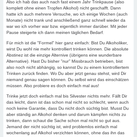
Also ich hab das auch nach fast einem Jahr Trinkpause (also
komplett ohne einen Tropfen Alkohol) nicht geschafft. Dann
hatte ich auch mehrere Versuche, wo ich einige Wochen (auch
Monate) nicht trank und anschließend ganz schnell wieder da
war wo ich vorher war bzw. eigentlich immer darüber. Mit jeder
Pause steigerte ich dann meinen täglichen Bedarf.
Für mich ist die "Formel" hier ganz einfach: Bist Du Alkoholiker,
wirst Du wohl nie mehr kontrolliert trinken können. Die absolute
Abstinez ist die einzige Alternive (übrigens eine wunderbare
Alternative). Hast Du bisher "nur" Missbrauch betrieben, bist
also noch nicht abhängig, so kannst Du zu einem kontrolliertem
Trinken zurück finden. Wo Du aber jetzt genau stehst, wird Dir
niemand genau sagen können. Du selbst wirst das einschätzen
müssen. Also probiere es doch einfach mal aus!
Trinke jetzt doch einfach mal bis Silvester nichts mehr. Fällt Dir
das leicht, dann ist das schon mal nicht so schlecht, wenn auch
noch keine Garantie, dass Du nicht doch süchtig bist. Musst Du
aber ständig an Alkohol denken und darum kämpfen nichts zu
trinken, dann schaut die Sache schon mal nicht so gut aus.
Jemand der nicht süchtig ist, wird problemlos einfach mal
wochenlang auf Alkohol verzichten können, ohne das ihn das