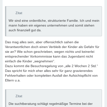
mit der Sache betrauten Verantwortlichen wieder Vertrauen
in Dich haben werden.
Zitat
Wir sind eine ordentliche, strukturierte Familie. Ich und mein
Ich habe „Ähnliches“ selbst noch nicht erlebt, wohl aber, wie
mann haben ein eigenes unternehmen und somit stehen
ich das von meiner Familie in mich gesteckte Vertrauen
auch finanziell gut da.
durch meine Rückfälle verspielt habe. Auch wenn ich heute
schon recht lange erfolgreich abstinent lebe, weiß ich, dass
Das mag alles sein, aber offensichtlich sahen die
es noch Jahre dauern wird, bis mir z. B. mein Sohn
Verantwortlichen doch einen Verbleib der Kinder als Gefahr für
bedingungslos in jeder Situation „vertraut“. Wenn er dazu
sie an? Wie schon geschrieben, wegen nichts und keinerlei
überhaupt nach all dem Erlebten jemals wieder fähig ist.
entsprechender Vorkommnisse kann das Jugendamt nicht
Das ist allein mein Verschulden.
einfach die Kinder „wegnehmen“.
Dazu kommt die Besuchsregelung von „alle 2 Wochen 2 Std.“
Alkoholismus hat leider einen sehr, sehr hohen Preis.
Das spricht für mich eher alles sehr für ganz gravierendes
Fehlverhalten oder kompletten Ausfall der Aufsichtspflicht von
Eltern u.a.
Zitat
Die suchtberatung schlägt regelmäßige Termine bei der