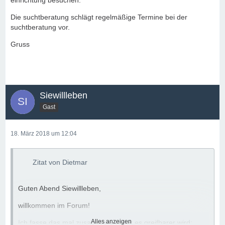
einrichtung besuchen.
Habt Ihr Besuchskontakte zu den Kindern?
Die suchtberatung schlägt regelmäßige Termine bei der
Was schlägt denn die Suchtberatung vor?
suchtberatung vor.
Gruß
Gruss
Rekonvaleszent
Siewillleben
Gast
18. März 2018 um 12:04
Zitat von Dietmar
Guten Abend Siewillleben,
willkommen im Forum!
Alles anzeigen
Ich fasse das mal zusammen, damit es greifbarer wird: