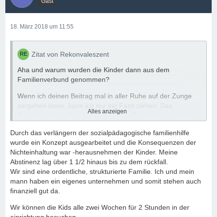
Gast
18. März 2018 um 11:55
Zitat von Rekonvaleszent
Aha und warum wurden die Kinder dann aus dem
Familienverbund genommen?
Wenn ich deinen Beitrag mal in aller Ruhe auf der Zunge
zergehen lasse, kann ich nur ein Fazit ziehen: Das
Alles anzeigen
Jugendamt hat alles richtig gemacht. Das Kindeswohl geht
vor.
Durch das verlängern der sozialpädagogische familienhilfe
M.E. habt Ihr nur dann eine Chance, die Kinder
wurde ein Konzept ausgearbeitet und die Konsequenzen der
zurückzubekommen, wenn Ihr nachweislich über längere
Nichteinhaltung war -herausnehmen der Kinder. Meine
Zeit "trocken" seid und das Jugendamt eine entsprechende
Abstinenz lag über 1 1/2 hinaus bis zu dem rückfall.
positive Entwicklung sieht. Das geht nicht in wenigen
Wir sind eine ordentliche, strukturierte Familie. Ich und mein
Wochen.
mann haben ein eigenes unternehmen und somit stehen auch
finanziell gut da.
Es liegt also an euch, den eingeschlagenen Weg der
Abstinenz fortzusetzen.
Wir können die Kids alle zwei Wochen für 2 Stunden in der