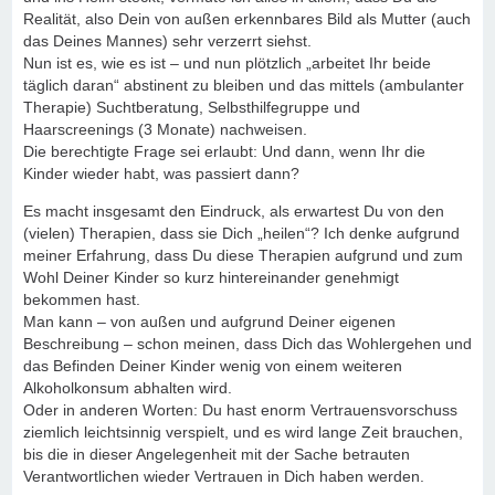
Realität, also Dein von außen erkennbares Bild als Mutter (auch
das Deines Mannes) sehr verzerrt siehst.
Nun ist es, wie es ist – und nun plötzlich „arbeitet Ihr beide
täglich daran“ abstinent zu bleiben und das mittels (ambulanter
Therapie) Suchtberatung, Selbsthilfegruppe und
Haarscreenings (3 Monate) nachweisen.
Die berechtigte Frage sei erlaubt: Und dann, wenn Ihr die
Kinder wieder habt, was passiert dann?
Es macht insgesamt den Eindruck, als erwartest Du von den
(vielen) Therapien, dass sie Dich „heilen“? Ich denke aufgrund
meiner Erfahrung, dass Du diese Therapien aufgrund und zum
Wohl Deiner Kinder so kurz hintereinander genehmigt
bekommen hast.
Man kann – von außen und aufgrund Deiner eigenen
Beschreibung – schon meinen, dass Dich das Wohlergehen und
das Befinden Deiner Kinder wenig von einem weiteren
Alkoholkonsum abhalten wird.
Oder in anderen Worten: Du hast enorm Vertrauensvorschuss
ziemlich leichtsinnig verspielt, und es wird lange Zeit brauchen,
bis die in dieser Angelegenheit mit der Sache betrauten
Verantwortlichen wieder Vertrauen in Dich haben werden.