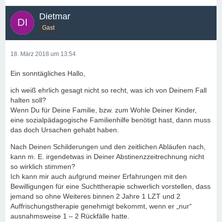
bezeichnet werden kann, bis es Kinder den Eltern
„wegnimmt“ und ins Heim steckt, vermute ich alles in allem,
Dietmar
dass Du die Realität, also Dein von außen erkennbares Bild
Gast
als Mutter (auch das Deines Mannes) sehr verzerrt siehst.
Nun ist es, wie es ist – und nun plötzlich „arbeitet Ihr beide
täglich daran“ abstinent zu bleiben und das mittels
18. März 2018 um 13:54
(ambulanter Therapie) Suchtberatung, Selbsthilfegruppe
Ein sonntägliches Hallo,
und Haarscreenings (3 Monate) nachweisen.
Die berechtigte Frage sei erlaubt: Und dann, wenn Ihr die
ich weiß ehrlich gesagt nicht so recht, was ich von Deinem Fall
Kinder wieder habt, was passiert dann?
halten soll?
Wenn Du für Deine Familie, bzw. zum Wohle Deiner Kinder,
Es macht insgesamt den Eindruck, als erwartest Du von
eine sozialpädagogische Familienhilfe benötigt hast, dann muss
den (vielen) Therapien, dass sie Dich „heilen“? Ich denke
das doch Ursachen gehabt haben.
aufgrund meiner Erfahrung, dass Du diese Therapien
aufgrund und zum Wohl Deiner Kinder so kurz
Nach Deinen Schilderungen und den zeitlichen Abläufen nach,
hintereinander genehmigt bekommen hast.
kann m. E. irgendetwas in Deiner Abstinenzzeitrechnung nicht
Man kann – von außen und aufgrund Deiner eigenen
so wirklich stimmen?
Beschreibung – schon meinen, dass Dich das Wohlergehen
Ich kann mir auch aufgrund meiner Erfahrungen mit den
und das Befinden Deiner Kinder wenig von einem weiteren
Bewilligungen für eine Suchttherapie schwerlich vorstellen, dass
Alkoholkonsum abhalten wird.
jemand so ohne Weiteres binnen 2 Jahre 1 LZT und 2
Oder in anderen Worten: Du hast enorm
Auffrischungstherapie genehmigt bekommt, wenn er „nur“
Vertrauensvorschuss ziemlich leichtsinnig verspielt, und es
ausnahmsweise 1 – 2 Rückfälle hatte.
wird lange Zeit brauchen, bis die in dieser Angelegenheit