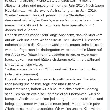
(diesesmal alleine). Meine 1 ste Langzeit war mit meinem
ältesten 2 jahre und mittleren 6 monate, Jahr 2014. Nach 1nem
Rückfall traten wir die zweite Auffrischung an im Jahr 2015.
Wieder 1nenach Rückfall gehabt und die 3te Auffrischung
diesesmal mit Baby im Bauch, also im 6 monat (entsandt nach
meinem rückfall) und den 2 Kids im damaligen alter von 4
Jahren und 2 Jahren.
Danach war ich wieder sehr lange Abstinenz, das 3te kind kam
auf die welt und hatte wieder erneut 1nen Rückfall. Diesesmal
nahmen sie uns die Kinder obwohl meine mutter beim kleinsten
war, due 2 grossen im kindergarten waren und mein Mann auf
der Arbeit war (hätte informiert werden sollen, er wäre nach
hause gekommen und hätte sich darum gekümmert während
ich auf Entgiftung wäre).
Seither waren die Kids in Obhut und seit November im Heim
(alle drei zusammen).
Unzählige kämpfe mit unserer Anwältin sowie suchtberatung
regelmäßig und selbsthilfegruppe und Blut sowie
haarscreenings, haben wir bis heute nichts erreicht. Montag
schau ich ob ich evtl eine Therapie erneut bekomme, wir sind
komplett Abstinenz, arbeiten jeden tag daran es zu bleiben und
belegen es immer wieder aufs neue (mein Mann hat ein paar
Alkoholmissbrauche ausgeübt). Wir wollen unsere Kids wieder,