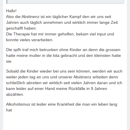
Mit 21 Jahren warst Du bereits Alkoholikerin, und hast noch
Hallo!
2 Jahre benötigt das selbst einzusehen.
Also die Abstinenz ist ein täglicher Kampf den wir uns seit
Dann vergingen 5 Jahre, bis Du Deine 1. Therapie gemacht
Jahren auch täglich annehmen und wirklich immer lange Zeit
hast.
geschafft haben.
Es folgte schnell ein Rückfall, und es wurde Dir eine 2.
Die Therapie hat mir immer geholfen, bekam viel input und
Therapie im darauffolgenden Jahr genehmigt.
konnte vieles verarbeiten.
Auch nach dieser erfolgte ein Rückfall und man genehmigte
Dir bereits ein Jahr später eine erneute Therapie.
Die spfh traf mich betrunken ohne Kinder an denn die grossen
Auch die letzte Therapie, in 2016, hat nicht lange geholfen,
hatte meine mutter in die kita gebracht und den kleinsten hatte
und die Familienhilfe, die Dir zur Seite gestellt wurde,
sie.
obwohl Du – so schreibst Du „lange abstinent warst“ – hat
Sobald die Kinder wieder bei uns sein können, werden wir auch
Dich betrunken mit Deinen Kindern angetroffen.
weiter jeden tag an uns und unserer Abstinenz arbeiten denn
Nun wurden Deine Kinder in Obhut genommen – und „Du
schließlich abreiten wir wirklich seit vielen Jahren daran und ich
tust alles, damit Du sie wieder zurück erhältst“.
kann leider auf einer Hand meine Rückfälle in 9 Jahren
Bei diesem Verlauf schreibst Du: „Das Kindeswohl war nie
abzählen.
gefährdet.“
Alkoholismus ist leider eine Krankheit die man ein leben lang
Das ist starker Tobak, wenn man sich das mal zu Gemüte
hat
führt.
Da ich (hier bei mir in der Gegend) die Vorgehensweise des
Jugendamtes kenne, die eher als sehr zurückhaltend