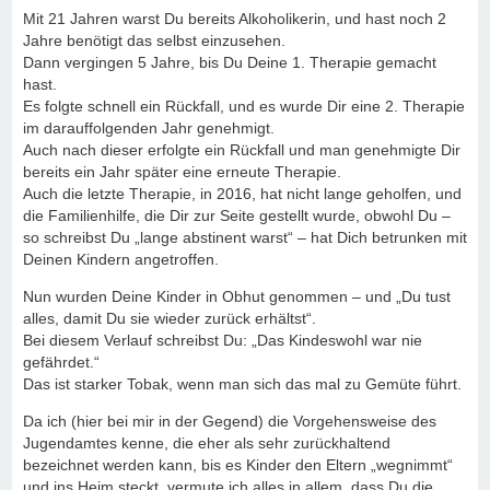
Mit 21 Jahren warst Du bereits Alkoholikerin, und hast noch 2
Jahre benötigt das selbst einzusehen.
Dann vergingen 5 Jahre, bis Du Deine 1. Therapie gemacht
hast.
Es folgte schnell ein Rückfall, und es wurde Dir eine 2. Therapie
im darauffolgenden Jahr genehmigt.
Auch nach dieser erfolgte ein Rückfall und man genehmigte Dir
bereits ein Jahr später eine erneute Therapie.
Auch die letzte Therapie, in 2016, hat nicht lange geholfen, und
die Familienhilfe, die Dir zur Seite gestellt wurde, obwohl Du –
so schreibst Du „lange abstinent warst“ – hat Dich betrunken mit
Deinen Kindern angetroffen.
Nun wurden Deine Kinder in Obhut genommen – und „Du tust
alles, damit Du sie wieder zurück erhältst“.
Bei diesem Verlauf schreibst Du: „Das Kindeswohl war nie
gefährdet.“
Das ist starker Tobak, wenn man sich das mal zu Gemüte führt.
Da ich (hier bei mir in der Gegend) die Vorgehensweise des
Jugendamtes kenne, die eher als sehr zurückhaltend
bezeichnet werden kann, bis es Kinder den Eltern „wegnimmt“
und ins Heim steckt, vermute ich alles in allem, dass Du die