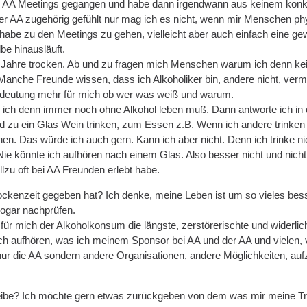
 zu AA Meetings gegangen und habe dann irgendwann aus keinem konk
er AA zugehörig gefühlt nur mag ich es nicht, wenn mir Menschen ph
habe zu den Meetings zu gehen, vielleicht aber auch einfach eine g
be hinausläuft.
 Jahre trocken. Ab und zu fragen mich Menschen warum ich denn keine
Manche Freunde wissen, dass ich Alkoholiker bin, andere nicht, vermu
edeutung mehr für mich ob wer was weiß und warum.
b ich denn immer noch ohne Alkohol leben muß. Dann antworte ich in 
d zu ein Glas Wein trinken, zum Essen z.B. Wenn ich andere trinken
n. Das würde ich auch gern. Kann ich aber nicht. Denn ich trinke
Nie könnte ich aufhören nach einem Glas. Also besser nicht und nicht 
lzu oft bei AA Freunden erlebt habe.
ockenzeit gegeben hat? Ich denke, meine Leben ist um so vieles bess
sogar nachprüfen.
 für mich der Alkoholkonsum die längste, zerstörerischte und wider
ch aufhören, was ich meinem Sponsor bei AA und der AA und vielen, 
 nur die AA sondern andere Organisationen, andere Möglichkeiten, aufzuhö
eibe? Ich möchte gern etwas zurückgeben von dem was mir meine Tro