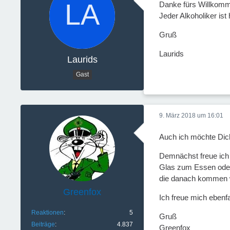
Danke fürs Willkom
Jeder Alkoholiker i
Gruß
Laurids
Laurids
Gast
9. März 2018 um 16:01
Auch ich möchte Dic
Demnächst freue ich 
Glas zum Essen oder 
die danach kommen 
Greenfox
Ich freue mich ebenfa
Reaktionen
5
Gruß
Beiträge
4.837
Greenfox