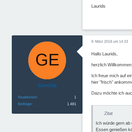
Laurids
9. März 2018 um 14:33
Hallo Laurids,
herzlich Willkommen
Ich freue mich auf e
hier "frisch" ankomme
Gerchla
Dazu möchte ich auc
Reaktionen
1
Beiträge
1.481
Zitat
Ich würde gern ab 
Essen genießen k