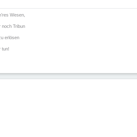
öh’res Wesen,
r noch Tribun
u erlösen
 tun!