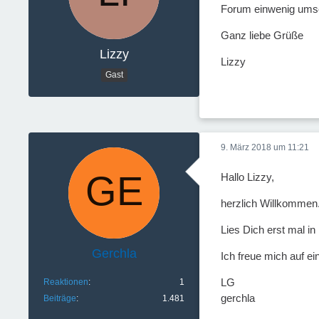
Forum einwenig umse
Ganz liebe Grüße
Lizzy
Lizzy
Gast
9. März 2018 um 11:21
Hallo Lizzy,
herzlich Willkommen.
Lies Dich erst mal i
Gerchla
Ich freue mich auf ei
LG
Reaktionen
1
gerchla
Beiträge
1.481