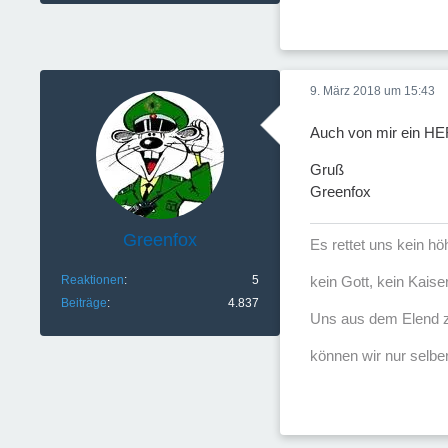
9. März 2018 um 15:43
Auch von mir ein 
Gruß
Greenfox
Greenfox
Es rettet uns kein h
Reaktionen
5
kein Gott, kein Kaise
Beiträge
4.837
Uns aus dem Elend z
können wir nur selber