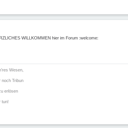
HERZLICHES WILLKOMMEN hier im Forum :welcome:
öh’res Wesen,
r noch Tribun
u erlösen
 tun!