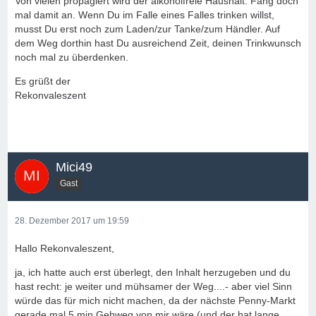
Von vielen propagiert wird der alkoholfreie Haushalt. Fang doch
mal damit an. Wenn Du im Falle eines Falles trinken willst,
musst Du erst noch zum Laden/zur Tanke/zum Händler. Auf
dem Weg dorthin hast Du ausreichend Zeit, deinen Trinkwunsch
noch mal zu überdenken.
Es grüßt der
Rekonvaleszent
Mici49
Gast
28. Dezember 2017 um 19:59
Hallo Rekonvaleszent,
ja, ich hatte auch erst überlegt, den Inhalt herzugeben und du
hast recht: je weiter und mühsamer der Weg....- aber viel Sinn
würde das für mich nicht machen, da der nächste Penny-Markt
gerade mal 5 min Gehweg von mir wäre (und der hat lange