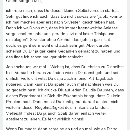
Guten Morgen Mici,
ich freue mich, dass Du diesen kleinen Selbstversuch startest.
Sehr gut finde ich auch, dass Du nicht sowas wie "ja ok, könnte
ich mal machen aber erst nach Silvester" geschrieben hast.
Denn ich weiß von mir, dass ich immer irgendwelche Anlässe
vorgeschoben habe um "gerade jetzt mal keine Trinkpause
einzulegen". Silvester ohne Alkohol, das geht ja gar nicht....
doch, es geht sehr wohl und auch sehr gut. Aber darüber
scheinst Du Dir ja gar keine Gedanken gemacht zu haben und
das finde ich schon mal gar nicht schlecht.
Jetzt schauen wir mal... Wichtig ist, dass Du ehrlich zu Dir selbst
bist. Versuche heraus zu finden wie es Dir damit geht und sei
ehrlich. Vielleicht willst Du es ja auch in einer Art Tagebuch
notieren. Dann kannst Du später auch mal nachlesen was Du
so gedacht hast. Ich drücke Dir auf jeden Fall die Daumen, dass
dieses Experiment für Dich die Erkenntnis bringt, dass Du kein
Problem hast. Dann musst Du künftig nur darauf achten, nicht
weiter in dieser Regelmäßigkeit des Trinkens zu landen.
Vielleicht findest Du ja auch Spaß daran einfach weiter
abstinent zu leben. Es fehlt wirklich nichts!!!
Wenn Du magst, dann schreibe ab und an mal, wie es Dir so