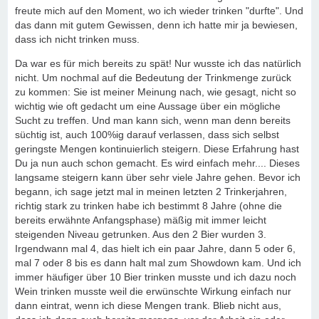
freute mich auf den Moment, wo ich wieder trinken "durfte". Und
das dann mit gutem Gewissen, denn ich hatte mir ja bewiesen,
dass ich nicht trinken muss.
Da war es für mich bereits zu spät! Nur wusste ich das natürlich
nicht. Um nochmal auf die Bedeutung der Trinkmenge zurück
zu kommen: Sie ist meiner Meinung nach, wie gesagt, nicht so
wichtig wie oft gedacht um eine Aussage über ein mögliche
Sucht zu treffen. Und man kann sich, wenn man denn bereits
süchtig ist, auch 100%ig darauf verlassen, dass sich selbst
geringste Mengen kontinuierlich steigern. Diese Erfahrung hast
Du ja nun auch schon gemacht. Es wird einfach mehr.... Dieses
langsame steigern kann über sehr viele Jahre gehen. Bevor ich
begann, ich sage jetzt mal in meinen letzten 2 Trinkerjahren,
richtig stark zu trinken habe ich bestimmt 8 Jahre (ohne die
bereits erwähnte Anfangsphase) mäßig mit immer leicht
steigenden Niveau getrunken. Aus den 2 Bier wurden 3.
Irgendwann mal 4, das hielt ich ein paar Jahre, dann 5 oder 6,
mal 7 oder 8 bis es dann halt mal zum Showdown kam. Und ich
immer häufiger über 10 Bier trinken musste und ich dazu noch
Wein trinken musste weil die erwünschte Wirkung einfach nur
dann eintrat, wenn ich diese Mengen trank. Blieb nicht aus,