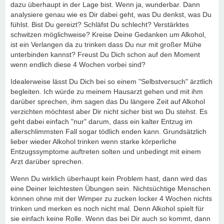
dazu überhaupt in der Lage bist. Wenn ja, wunderbar. Dann
analysiere genau wie es Dir dabei geht, was Du denkst, was Du
fühlst. Bist Du gereizt? Schläfst Du schlecht? Verstärktes
schwitzen möglichweise? Kreise Deine Gedanken um Alkohol,
ist ein Verlangen da zu trinken dass Du nur mit großer Mühe
unterbinden kannst? Freust Du Dich schon auf den Moment
wenn endlich diese 4 Wochen vorbei sind?
Idealerweise lässt Du Dich bei so einem "Selbstversuch" ärztlich
begleiten. Ich würde zu meinem Hausarzt gehen und mit ihm
darüber sprechen, ihm sagen das Du längere Zeit auf Alkohol
verzichten möchtest aber Dir nicht sicher bist wo Du stehst. Es
geht dabei einfach "nur" darum, dass ein kalter Entzug im
allerschlimmsten Fall sogar tödlich enden kann. Grundsätzlich
lieber wieder Alkohol trinken wenn starke körperliche
Entzugssymptome auftreten solten und unbedingt mit einem
Arzt darüber sprechen.
Wenn Du wirklich überhaupt kein Problem hast, dann wird das
eine Deiner leichtesten Übungen sein. Nichtsüchtige Menschen
können ohne mit der Wimper zu zucken locker 4 Wochen nichts
trinken und merken es noch nicht mal. Denn Alkohol spielt für
sie einfach keine Rolle. Wenn das bei Dir auch so kommt, dann