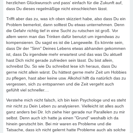
herzlichen Glückwunsch und pass' einfach für die Zukunft auf,
dass Du dieses regelmäßige nicht einschleichen lässt.
Trifft aber das zu, was ich oben skizziert habe, also dass Du ein
Problem bemerkst, dann solltest Du etwas unternehmen. Denn
die Gefahr richtig tief in eine Sucht zu rutschen ist groß. Vor
allem wenn man das Trinken dafür benutzt um irgendwas zu
kompensieren. Du sagst es ist die Langeweile. Es könnte sein,
dass Dir der "Sinn" Deines Lebens etwas abhanden gekommen
ist, dass Du irgendwie mehr erwartest und das was Du aktuell
hast Dich nicht gerade zufrieden sein lässt. Du bist allein,
schreibst Du. So wie Du schreibst lese ich heraus, dass Du
gerne nicht allein wärst. Du hättest gerne mehr Zeit um Hobbies
zu pflegen, hast aber keine usw. Alkohol hilft da natürlich das zu
vergessen, sich zu entspannen und die Zeit vergeht auch
gefühlt viel schneller....
Verstehe mich nicht falsch, ich bin kein Psychologe und es steht
mir nicht zu Dein Leben zu analysieren. Vielleicht ist alles auch
ganz anders bei Dir. Ich ziehe hier gerade nur Parallelen zu mir
selbst. Denn auch ich hatte ja einen "Grund" weshalb ich da
hinein gerutscht bin. Bei mir waren es Probleme und die
Tatsache, dass ich nicht gelernt hatte Probleme auch als solche