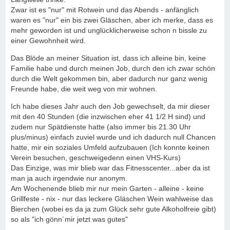
Zwar ist es "nur" mit Rotwein und das Abends - anfänglich
waren es "nur" ein bis zwei Gläschen, aber ich merke, dass es
mehr geworden ist und unglücklicherweise schon n bissle zu
einer Gewohnheit wird.
Das Blöde an meiner Situation ist, dass ich alleine bin, keine
Familie habe und durch meinen Job, durch den ich zwar schön
durch die Welt gekommen bin, aber dadurch nur ganz wenig
Freunde habe, die weit weg von mir wohnen.
Ich habe dieses Jahr auch den Job gewechselt, da mir dieser
mit den 40 Stunden (die inzwischen eher 41 1/2 H sind) und
zudem nur Spätdienste hatte (also immer bis 21.30 Uhr
plus/minus) einfach zuviel wurde und ich dadurch null Chancen
hatte, mir ein soziales Umfeld aufzubauen (Ich konnte keinen
Verein besuchen, geschweigedenn einen VHS-Kurs)
Das Einzige, was mir blieb war das Fitnesscenter...aber da ist
man ja auch irgendwie nur anonym.
Am Wochenende blieb mir nur mein Garten - alleine - keine
Grillfeste - nix - nur das leckere Gläschen Wein wahlweise das
Bierchen (wobei es da ja zum Glück sehr gute Alkoholfreie gibt)
so als "ich gönn´mir jetzt was gutes"