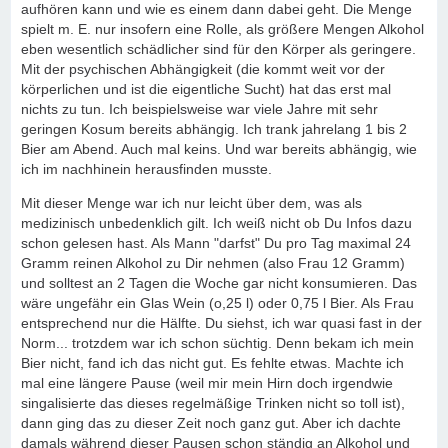
aufhören kann und wie es einem dann dabei geht. Die Menge
spielt m. E. nur insofern eine Rolle, als größere Mengen Alkohol
eben wesentlich schädlicher sind für den Körper als geringere.
Mit der psychischen Abhängigkeit (die kommt weit vor der
körperlichen und ist die eigentliche Sucht) hat das erst mal
nichts zu tun. Ich beispielsweise war viele Jahre mit sehr
geringen Kosum bereits abhängig. Ich trank jahrelang 1 bis 2
Bier am Abend. Auch mal keins. Und war bereits abhängig, wie
ich im nachhinein herausfinden musste.
Mit dieser Menge war ich nur leicht über dem, was als
medizinisch unbedenklich gilt. Ich weiß nicht ob Du Infos dazu
schon gelesen hast. Als Mann "darfst" Du pro Tag maximal 24
Gramm reinen Alkohol zu Dir nehmen (also Frau 12 Gramm)
und solltest an 2 Tagen die Woche gar nicht konsumieren. Das
wäre ungefähr ein Glas Wein (o,25 l) oder 0,75 l Bier. Als Frau
entsprechend nur die Hälfte. Du siehst, ich war quasi fast in der
Norm... trotzdem war ich schon süchtig. Denn bekam ich mein
Bier nicht, fand ich das nicht gut. Es fehlte etwas. Machte ich
mal eine längere Pause (weil mir mein Hirn doch irgendwie
singalisierte das dieses regelmäßige Trinken nicht so toll ist),
dann ging das zu dieser Zeit noch ganz gut. Aber ich dachte
damals während dieser Pausen schon ständig an Alkohol und