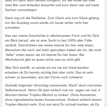
dass ich dann auch bereits morgens, vor der Arbeit ein oder
zwei Bier zum Anlaufen brauchte und kurz davor war auf harte
Sachen umzusteigen.
Dann zog ich die Reißleine. Zum Glück und zum Glück gelang
mir der Ausstieg sonst würde ich heute sicher nicht hier
schreiben.
Das war meine Geschichte in allerkürzester Form und für Dich
ein Blick darauf, wie so eine Sucht in fast 100% aller Fälle
verläuft. Geschichten wie meine kannst Du hier viele lesen,
Menschen die noch viel mehr getrunken haben als ich, die noch
"tiefer" unten waren als ich kannst Du hier lesen. Bei
Alkoholsucht gibt es quasi nichts was es nicht gibt.
Was Dich betrifft, so würde ich mir nie ein Urteil darüber
erlauben ob Du bereits süchtig bist oder nicht. Das ist sehr
schwer zu beurteilen, aus der Ferne noch schwerer.
Deshalb folgender Vorschlag meinerseits: Mach' doch mal einen
Selbstversuch. Nimm Dir jetzt einfach mal vor, sagen wir mal, 4
Wochen keinen Tropfen Alkohol zu trinken. Ohne Ausnahme,
ohne irgendwelche faulen Kompromisse. Einfach wirklich keinen
Tropfen Alkohol mehr. Erst mal wirst Du schnell merken, ob Du