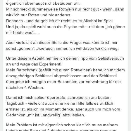
eigentlich überhaupt nicht betäuben will.
Mir schmeckt dummerweise Rotwein nur recht gut - wenn, dann
wirklich nur Roten und nix anderes.
Dennoch - und da geb ich dir recht: es ist Alkohol im Spiel
Und ja, da spielt wohl auch die Psyche mit… mit dem „ich gönne
mir heute was“…..
Aber vielleicht an dieser Stelle die Frage: was könnte ich mir
sonst „gönnen“…wie auch immer, ich will davon wirklich weg.
Unter diesem Aspekt nehme ich deinen Tipp vom Selbstversuch
an und wage das Experiment!
Mein Barschrank (gefüllt mit guten Rotweinen) habe ich mit dem
dazugehörigen Schlüssel abgeschlossen und den Schlüssel
übergebe ich morgen einer Bekannten zur Verwahrung für die
nächsten 4 Wochen.
Damit ich mich selber überprüfe, schreibe ich am besten
Tagebuch - vielleicht auch eine kleine Hilfe falls es wirklich
ernster ist, als ich im Moment denke, aber auch um mich vom
Gedanken „mir ist Langweilig“ abzulenken.
Mein Problem ist mir eigentlich schon klar: ich muss meinem
Leben mehr Sinn und Aufgaben geben, aber auch raus aus