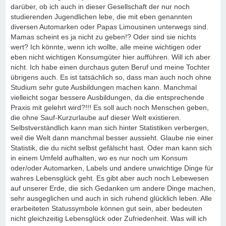
darüber, ob ich auch in dieser Gesellschaft der nur noch
studierenden Jugendlichen lebe, die mit eben genannten
diversen Automarken oder Papas Limousinen unterwegs sind.
Mamas scheint es ja nicht zu geben!? Oder sind sie nichts
wert? Ich könnte, wenn ich wollte, alle meine wichtigen oder
eben nicht wichtigen Konsumgüter hier aufführen. Will ich aber
nicht. Ich habe einen durchaus guten Beruf und meine Tochter
übrigens auch. Es ist tatsächlich so, dass man auch noch ohne
Studium sehr gute Ausbildungen machen kann. Manchmal
vielleicht sogar bessere Ausbildungen, da die entsprechende
Praxis mit gelehrt wird?!!! Es soll auch noch Menschen geben,
die ohne Sauf-Kurzurlaube auf dieser Welt existieren.
Selbstverständlich kann man sich hinter Statistiken verbergen,
weil die Welt dann manchmal besser aussieht. Glaube nie einer
Statistik, die du nicht selbst gefälscht hast. Oder man kann sich
in einem Umfeld aufhalten, wo es nur noch um Konsum
oder/oder Automarken, Labels und andere unwichtige Dinge für
wahres Lebensglück geht. Es gibt aber auch noch Lebewesen
auf unserer Erde, die sich Gedanken um andere Dinge machen,
sehr ausgeglichen und auch in sich ruhend glücklich leben. Alle
erarbeiteten Statussymbole können gut sein, aber bedeuten
nicht gleichzeitig Lebensglück oder Zufriedenheit. Was will ich