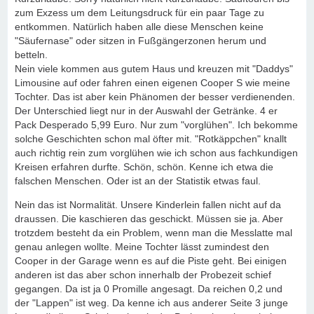
zum Exzess um dem Leitungsdruck für ein paar Tage zu
entkommen. Natürlich haben alle diese Menschen keine
"Säufernase" oder sitzen in Fußgängerzonen herum und
betteln.
Nein viele kommen aus gutem Haus und kreuzen mit "Daddys"
Limousine auf oder fahren einen eigenen Cooper S wie meine
Tochter. Das ist aber kein Phänomen der besser verdienenden.
Der Unterschied liegt nur in der Auswahl der Getränke. 4 er
Pack Desperado 5,99 Euro. Nur zum "vorglühen". Ich bekomme
solche Geschichten schon mal öfter mit. "Rotkäppchen" knallt
auch richtig rein zum vorglühen wie ich schon aus fachkundigen
Kreisen erfahren durfte. Schön, schön. Kenne ich etwa die
falschen Menschen. Oder ist an der Statistik etwas faul.
Nein das ist Normalität. Unsere Kinderlein fallen nicht auf da
draussen. Die kaschieren das geschickt. Müssen sie ja. Aber
trotzdem besteht da ein Problem, wenn man die Messlatte mal
genau anlegen wollte. Meine Tochter lässt zumindest den
Cooper in der Garage wenn es auf die Piste geht. Bei einigen
anderen ist das aber schon innerhalb der Probezeit schief
gegangen. Da ist ja 0 Promille angesagt. Da reichen 0,2 und
der "Lappen" ist weg. Da kenne ich aus anderer Seite 3 junge