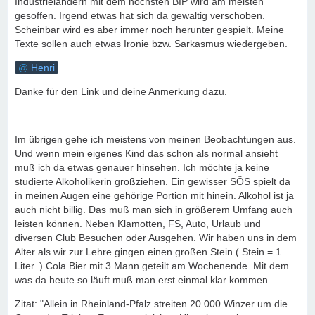
Industrieländern mit dem höchsten BIP wird am meisten
gesoffen. Irgend etwas hat sich da gewaltig verschoben.
Scheinbar wird es aber immer noch herunter gespielt. Meine
Texte sollen auch etwas Ironie bzw. Sarkasmus wiedergeben.
Henri
Danke für den Link und deine Anmerkung dazu.
Im übrigen gehe ich meistens von meinen Beobachtungen aus.
Und wenn mein eigenes Kind das schon als normal ansieht
muß ich da etwas genauer hinsehen. Ich möchte ja keine
studierte Alkoholikerin großziehen. Ein gewisser SÖS spielt da
in meinen Augen eine gehörige Portion mit hinein. Alkohol ist ja
auch nicht billig. Das muß man sich in größerem Umfang auch
leisten können. Neben Klamotten, FS, Auto, Urlaub und
diversen Club Besuchen oder Ausgehen. Wir haben uns in dem
Alter als wir zur Lehre gingen einen großen Stein ( Stein = 1
Liter. ) Cola Bier mit 3 Mann geteilt am Wochenende. Mit dem
was da heute so läuft muß man erst einmal klar kommen.
Zitat: "Allein in Rheinland-Pfalz streiten 20.000 Winzer um die