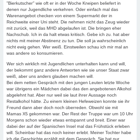
"Bierkutscher" wie oft er in der Woche Kneipen beliefert in
denen nur Jugendliche verkehren. Oder einfach mal das
Warenangebot checken von einem Supermarkt der in
Reichweite einer Uni steht. Die nehmen nicht das Zeug wieder
mit zurück, weil das MHD abgelaufen ist. Die bringen eher
Nachschub. Ich in da halt etwas kritisch. Gebe ich zu. hat aber
nichts mit meiner Abstinenz zu tun. Die soll ja wahrscheinlich
nicht ewig gehen. Wer weiß. Einstweilen schau ich mir mal an
was andere so konsumieren.
Wer sich wirklich mit Jugendlichen unterhalten kann und will,
der bekommt ganz andere Antworten wie sie unser Staat zwar
weiß, aber uns anders glauben machen will.
Bei dem netten Gespräch mit den jungen Leuten letzte Woche
war übrigens ein Mädchen dabei das den angebotenen Alkohol
abgelehnt hat. Aber nur weil sie laut ihrer Aussage noch
Restalkohol hätte. Zu einem kleinen Hefeweizen konnte sie ihr
Freund dann aber doch noch überreden. Obwohl sie mit
Mamas X5 gekommen war. Der Rest der Truppe war um 10 Uhr
Morgens schon wieder etwas entspannt und breit. Einer war
dabei der auf der Spanischen Insel mal das Frühstück erleben
will. Scheinbar hat das noch keiner erlebt. Meiner Tochter habe
ich die Geschichte erzählt mit dem Gespräch. Sie hat nur