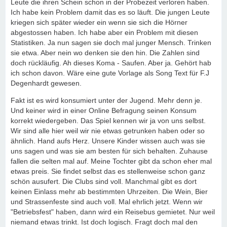
Leute die ihren Schein schon in der Probezeit verloren haben.
Ich habe kein Problem damit das es so läuft. Die jungen Leute
kriegen sich später wieder ein wenn sie sich die Hörner
abgestossen haben. Ich habe aber ein Problem mit diesen
Statistiken. Ja nun sagen sie doch mal junger Mensch. Trinken
sie etwa. Aber nein wo denken sie den hin. Die Zahlen sind
doch rückläufig. Ah dieses Koma - Saufen. Aber ja. Gehört hab
ich schon davon. Wäre eine gute Vorlage als Song Text für F.J
Degenhardt gewesen.
Fakt ist es wird konsumiert unter der Jugend. Mehr denn je.
Und keiner wird in einer Online Befragung seinen Konsum
korrekt wiedergeben. Das Spiel kennen wir ja von uns selbst.
Wir sind alle hier weil wir nie etwas getrunken haben oder so
ähnlich. Hand aufs Herz. Unsere Kinder wissen auch was sie
uns sagen und was sie am besten für sich behalten. Zuhause
fallen die selten mal auf. Meine Tochter gibt da schon eher mal
etwas preis. Sie findet selbst das es stellenweise schon ganz
schön ausufert. Die Clubs sind voll. Manchmal gibt es dort
keinen Einlass mehr ab bestimmten Uhrzeiten. Die Wein, Bier
und Strassenfeste sind auch voll. Mal ehrlich jetzt. Wenn wir
"Betriebsfest" haben, dann wird ein Reisebus gemietet. Nur weil
niemand etwas trinkt. Ist doch logisch. Fragt doch mal den