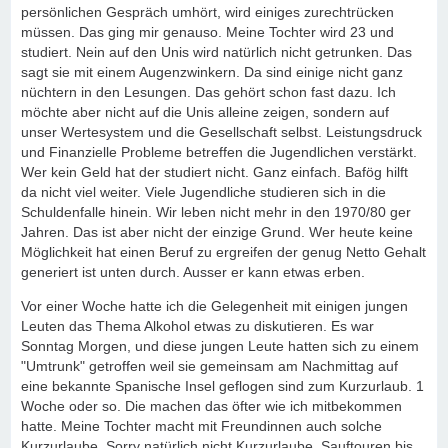
persönlichen Gespräch umhört, wird einiges zurechtrücken
müssen. Das ging mir genauso. Meine Tochter wird 23 und
studiert. Nein auf den Unis wird natürlich nicht getrunken. Das
sagt sie mit einem Augenzwinkern. Da sind einige nicht ganz
nüchtern in den Lesungen. Das gehört schon fast dazu. Ich
möchte aber nicht auf die Unis alleine zeigen, sondern auf
unser Wertesystem und die Gesellschaft selbst. Leistungsdruck
und Finanzielle Probleme betreffen die Jugendlichen verstärkt.
Wer kein Geld hat der studiert nicht. Ganz einfach. Bafög hilft
da nicht viel weiter. Viele Jugendliche studieren sich in die
Schuldenfalle hinein. Wir leben nicht mehr in den 1970/80 ger
Jahren. Das ist aber nicht der einzige Grund. Wer heute keine
Möglichkeit hat einen Beruf zu ergreifen der genug Netto Gehalt
generiert ist unten durch. Ausser er kann etwas erben.
Vor einer Woche hatte ich die Gelegenheit mit einigen jungen
Leuten das Thema Alkohol etwas zu diskutieren. Es war
Sonntag Morgen, und diese jungen Leute hatten sich zu einem
"Umtrunk" getroffen weil sie gemeinsam am Nachmittag auf
eine bekannte Spanische Insel geflogen sind zum Kurzurlaub. 1
Woche oder so. Die machen das öfter wie ich mitbekommen
hatte. Meine Tochter macht mit Freundinnen auch solche
Kurzurlaube. Sorry natürlich nicht Kurzurlaube. Sauftouren bis