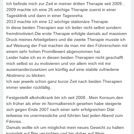
Ich befinde mich zur Zeit in meiner dritten Therapie seit 2009...
2009 machte ich eine 26 wöchige Therapie zuerst in einer
Tagesklinik und dann in einer Tagesreha.
2013 machte ich eine 12 wöchige stationäre Therapie.
In diese beiden Therapien war ich leider nicht selbst sondern
fremdmotiviert,Die erste Therapie erfolgte damals auf massiven
Druck meines Arbeitgebers und die zweite Therapie musste ich
auf Weisung der Fsst machen da man mir den Führerschein mit
einem sehr hohen Promillewert abgenommen hat.
Leider habe ich es in diesen beiden Therapien nicht geschafft
mich selbst so zu motivieren und vor allem mich mit mir
auseinanderzusetzen um künftig auf eine stabile zufriedene
Abstinenz zu blicken.
Ich war jeweils schon ganz kurze Zeit nach beiden Therapien
immer wieder rückfällig..
Festgestellt alkoholkrank bin ich seit 2008...Mein Konsum,den
ich früher als eher im Normalbereich gesehen habe steigerte
sich gegen Ende 2007 nach einer sehr erfolgreichen Diät
teilweise ins unermessliche und führten fast jeden Abend zum
Filmriss...
Damals wollte ich um möglichst mein neues Gewicht zu halten
komplett auf Bier verzichten und bin daher auf Wein