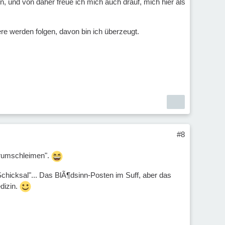
n, und von daher freue ich mich auch drauf, mich hier als
re werden folgen, davon bin ich überzeugt.
#8
"rumschleimen".
Schicksal"... Das BlÃ¶dsinn-Posten im Suff, aber das
dizin.