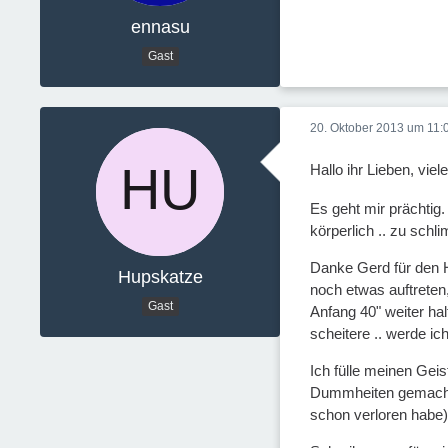
ennasu
Gast
20. Oktober 2013 um 11:
Hallo ihr Lieben, vie
Es geht mir prächtig.
körperlich .. zu schl
Danke Gerd für den H
Hupskatze
noch etwas auftreten
Gast
Anfang 40" weiter ha
scheitere .. werde i
Ich fülle meinen Gei
Dummheiten gemacht z
schon verloren habe)