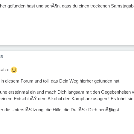
rher gefunden hast und schÃ¶n, dass du einen trockenen Samstagabe
45
katze
in diesem Forum und toll, das Dein Weg hierher gefunden hat.
n Ruhe ersteinmal ein und mach Dich langsam mit den Gegebenheiten v
nem EntschluÃŸ dem Alkohol den Kampf anzusagen ! Es lohnt sich
r die UnterstÃ¼tzung, die Hilfe, die Du fÃ¼r Dich benÃ¶tigst.