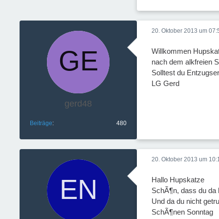
20. Oktober 2013 um 07:
Willkommen Hupskat
nach dem alkfreien 
Solltest du Entzugs
LG Gerd
gerd48
Beiträge
480
20. Oktober 2013 um 10:
Hallo Hupskatze
SchÃ¶n, dass du da b
Und da du nicht getr
SchÃ¶nen Sonntag