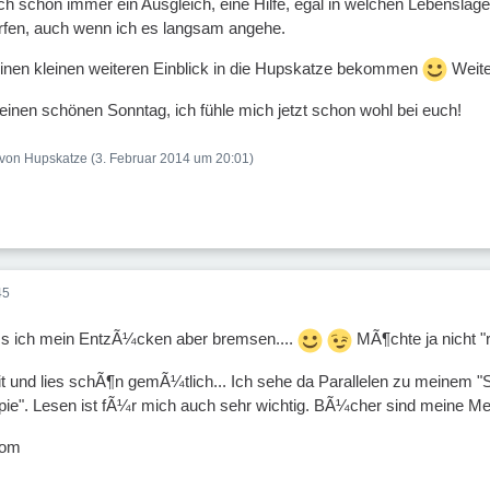
ch schon immer ein Ausgleich, eine Hilfe, egal in welchen Lebenslage
rfen, auch wenn ich es langsam angehe.
einen kleinen weiteren Einblick in die Hupskatze bekommen
Weite
 einen schönen Sonntag, ich fühle mich jetzt schon wohl bei euch!
t von Hupskatze (
3. Februar 2014 um 20:01
)
45
ss ich mein EntzÃ¼cken aber bremsen....
MÃ¶chte ja nicht 
Zeit und lies schÃ¶n gemÃ¼tlich... Ich sehe da Parallelen zu meinem "
pie". Lesen ist fÃ¼r mich auch sehr wichtig. BÃ¼cher sind meine Me
vom