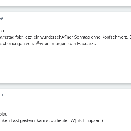
59
ze,
Samstag folgt jetzt ein wunderschÃ¶ner Sonntag ohne Kopfschmerz, 
erscheinungen verspÃ¼ren, morgen zum Hausarzt.
13
ist.
unken hast gestern, kannst du heute frÃ¶hlich hupsen:)