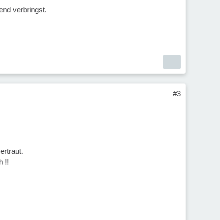
nd verbringst.
#3
ertraut.
 !!