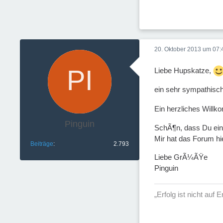
20. Oktober 2013 um 07:
Liebe Hupskatze,
ein sehr sympathisc
Ein herzliches Will
Pinguin
SchÃ¶n, dass Du eine
Mir hat das Forum hi
Beiträge
2.793
Liebe GrÃ¼ÃŸe
Pinguin
„Erfolg ist nicht auf