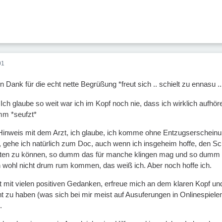
01
len Dank für die echt nette Begrüßung *freut sich .. schielt zu ennasu
 Ich glaube so weit war ich im Kopf noch nie, dass ich wirklich aufhöre
imm *seufzt*
inweis mit dem Arzt, ich glaube, ich komme ohne Entzugserscheinung
, gehe ich natürlich zum Doc, auch wenn ich insgeheim hoffe, den Sch
lten zu können, so dumm das für manche klingen mag und so dumm es v
ch wohl nicht drum rum kommen, das weiß ich. Aber noch hoffe ich.
st mit vielen positiven Gedanken, erfreue mich an dem klaren Kopf 
u haben (was sich bei mir meist auf Ausuferungen in Onlinespielen/-c
.