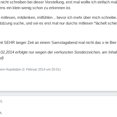
nicht schreiben bei dieser Vorstellung, erst mal wollte ich einfach 
ns ein klein wenig schon zu erkennen ist.
mitlesen, mitdenken, mitfühlen .. bevor ich mehr über mich schreibe. 
ützung suche, und sei es erst mal nur durchs mitlesen *lächelt schie
eit SEHR langer Zeit an einem Samstagabend mal nicht das x-te Bier 
02.2014 erfolgte nur wegen der verhunzten Sonderzeichen, am Inhalt h
ad)
t von Hupskatze (
3. Februar 2014 um 20:01
)
41
e,