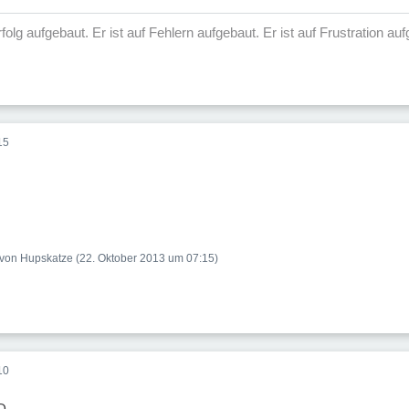
 Erfolg aufgebaut. Er ist auf Fehlern aufgebaut. Er ist auf Frustration 
15
t von Hupskatze (
22. Oktober 2013 um 07:15
)
10
;D