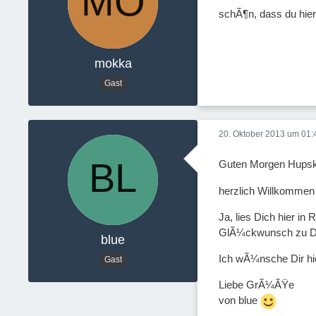
schÃ¶n, dass du hie
mokka
Gast
20. Oktober 2013 um 01:
Guten Morgen Hups
herzlich Willkommen 
Ja, lies Dich hier i
GlÃ¼ckwunsch zu Dei
blue
Ich wÃ¼nsche Dir hie
Gast
Liebe GrÃ¼ÃŸe
von blue