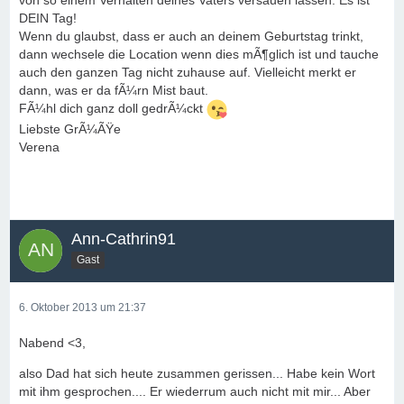
von so einem Verhalten deines Vaters versauen lassen. Es ist
DEIN Tag!
Wenn du glaubst, dass er auch an deinem Geburtstag trinkt,
dann wechsele die Location wenn dies mÃ¶glich ist und tauche
auch den ganzen Tag nicht zuhause auf. Vielleicht merkt er
dann, was er da fÃ¼rn Mist baut.
FÃ¼hl dich ganz doll gedrÃ¼ckt
Liebste GrÃ¼ÃŸe
Verena
Ann-Cathrin91
Gast
6. Oktober 2013 um 21:37
Nabend <3,
also Dad hat sich heute zusammen gerissen... Habe kein Wort
mit ihm gesprochen.... Er wiederrum auch nicht mit mir... Aber