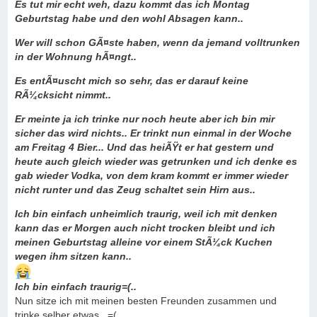
Es tut mir echt weh, dazu kommt das ich Montag
Geburtstag habe und den wohl Absagen kann..
Wer will schon GÃ¤ste haben, wenn da jemand volltrunken
in der Wohnung hÃ¤ngt..
Es entÃ¤uscht mich so sehr, das er darauf keine
RÃ¼cksicht nimmt..
Er meinte ja ich trinke nur noch heute aber ich bin mir
sicher das wird nichts.. Er trinkt nun einmal in der Woche
am Freitag 4 Bier... Und das heiÃŸt er hat gestern und
heute auch gleich wieder was getrunken und ich denke es
gab wieder Vodka, von dem kram kommt er immer wieder
nicht runter und das Zeug schaltet sein Hirn aus..
Ich bin einfach unheimlich traurig, weil ich mit denken
kann das er Morgen auch nicht trocken bleibt und ich
meinen Geburtstag alleine vor einem StÃ¼ck Kuchen
wegen ihm sitzen kann..
Ich bin einfach traurig=(..
Nun sitze ich mit meinen besten Freunden zusammen und
trinke selber etwas...=(