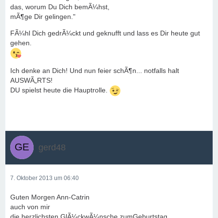
das, worum Du Dich bemÃ¼hst,
mÃ¶ge Dir gelingen."
FÃ¼hl Dich gedrÃ¼ckt und geknufft und lass es Dir heute gut
gehen.
Ich denke an Dich! Und nun feier schÃ¶n... notfalls halt
AUSWÃ„RTS!
DU spielst heute die Hauptrolle.
gerd48
7. Oktober 2013 um 06:40
Guten Morgen Ann-Catrin
auch von mir
die herzlichsten GlÃ¼ckwÃ¼nsche zumGeburtstag