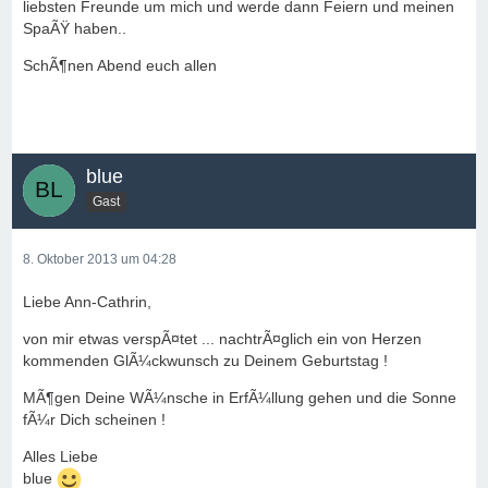
liebsten Freunde um mich und werde dann Feiern und meinen
SpaÃŸ haben..
SchÃ¶nen Abend euch allen
blue
Gast
8. Oktober 2013 um 04:28
Liebe Ann-Cathrin,
von mir etwas verspÃ¤tet ... nachtrÃ¤glich ein von Herzen
kommenden GlÃ¼ckwunsch zu Deinem Geburtstag !
MÃ¶gen Deine WÃ¼nsche in ErfÃ¼llung gehen und die Sonne
fÃ¼r Dich scheinen !
Alles Liebe
blue