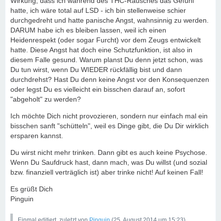
Wirkung, dass ich während des THC-Rausches das Gefühl
hatte, ich wäre total auf LSD - ich bin stellenweise schier
durchgedreht und hatte panische Angst, wahnsinnig zu werden.
DARUM habe ich es bleiben lassen, weil ich einen
Heidenrespekt (oder sogar Furcht) vor dem Zeugs entwickelt
hatte. Diese Angst hat doch eine Schutzfunktion, ist also in
diesem Falle gesund. Warum planst Du denn jetzt schon, was
Du tun wirst, wenn Du WIEDER rückfällig bist und dann
durchdrehst? Hast Du denn keine Angst vor den Konsequenzen
oder legst Du es vielleicht ein bisschen darauf an, sofort
"abgeholt" zu werden?
Ich möchte Dich nicht provozieren, sondern nur einfach mal ein
bisschen sanft "schütteln", weil es Dinge gibt, die Du Dir wirklich
ersparen kannst.
Du wirst nicht mehr trinken. Dann gibt es auch keine Psychose.
Wenn Du Saufdruck hast, dann mach, was Du willst (und sozial
bzw. finanziell verträglich ist) aber trinke nicht! Auf keinen Fall!
Es grüßt Dich
Pinguin
Einmal editiert, zuletzt von
Pinguin
(
25. August 2014 um 15:23
)