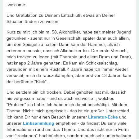
:welcome:
Und Gratulation zu Deinem Entschluß, etwas an Deiner
Situation ändern zu wollen.
Kurz zu mir: Ich bin m, 58, Alkoholiker, habe seit meiner Jugend
getrunken - zuerst nur in Gesellschaft, später dann auch allein,
um den Spiegel zu halten. Dann kam der Hammer, als ich
erkennen musste, dass ich Alkoholiker bin. Der erste Versuch,
mich trocken zu legen (mit Therapie und allem Drum und Dran),
hat knapp 2 Jahre gehalten. Es kam ein Schicksalschlag,
verbunden mit einem Rückfall. 4 Jahre habe ich immer wieder
versucht, mich da rauszukämpfen, aber erst vor 13 Jahren kam
der berühmte "Klick".
Und seitdem bin ich trocken. Dabei geholfen hat mir, dass ich
nie vergessen habe - und es auch nie wollte -, welches
"Problem" ich habe. Ich habe mich damit beschäftigt. Mit dem
Thema. Nicht: mich gegeisselt - das ist ein großer Unterschied.
Ich kann Dir nur einen Besuch in unserer
Literatur-Ecke
und
unserer
Linksammlung
empfehlen - da findest Du sehr viele
Informationen rund um das Thema. Und das nicht nur in Form
von "trockenen" Fachbüchern, sondern auch sehr unterhaltsam