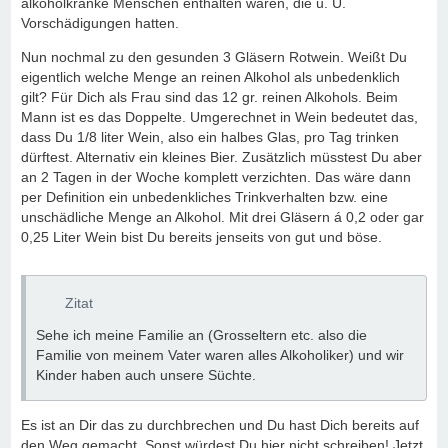
alkoholkranke Menschen enthalten waren, die u. U.
Vorschädigungen hatten.
Nun nochmal zu den gesunden 3 Gläsern Rotwein. Weißt Du
eigentlich welche Menge an reinen Alkohol als unbedenklich
gilt? Für Dich als Frau sind das 12 gr. reinen Alkohols. Beim
Mann ist es das Doppelte. Umgerechnet in Wein bedeutet das,
dass Du 1/8 liter Wein, also ein halbes Glas, pro Tag trinken
dürftest. Alternativ ein kleines Bier. Zusätzlich müsstest Du aber
an 2 Tagen in der Woche komplett verzichten. Das wäre dann
per Definition ein unbedenkliches Trinkverhalten bzw. eine
unschädliche Menge an Alkohol. Mit drei Gläsern á 0,2 oder gar
0,25 Liter Wein bist Du bereits jenseits von gut und böse.
Zitat
Sehe ich meine Familie an (Grosseltern etc. also die
Familie von meinem Vater waren alles Alkoholiker) und wir
Kinder haben auch unsere Süchte.
Es ist an Dir das zu durchbrechen und Du hast Dich bereits auf
den Weg gemacht. Sonst würdest Du hier nicht schreiben! Jetzt