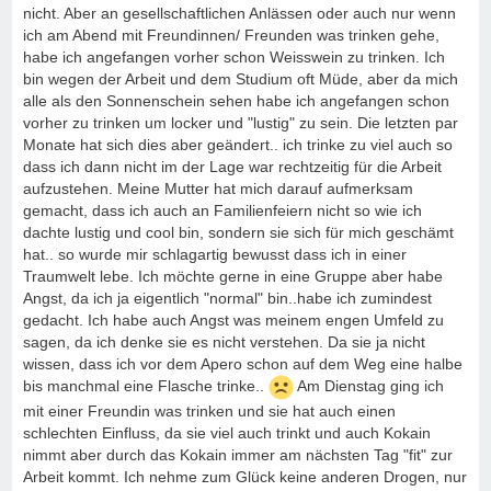
nicht. Aber an gesellschaftlichen Anlässen oder auch nur wenn
ich am Abend mit Freundinnen/ Freunden was trinken gehe,
habe ich angefangen vorher schon Weisswein zu trinken. Ich
bin wegen der Arbeit und dem Studium oft Müde, aber da mich
alle als den Sonnenschein sehen habe ich angefangen schon
vorher zu trinken um locker und "lustig" zu sein. Die letzten par
Monate hat sich dies aber geändert.. ich trinke zu viel auch so
dass ich dann nicht im der Lage war rechtzeitig für die Arbeit
aufzustehen. Meine Mutter hat mich darauf aufmerksam
gemacht, dass ich auch an Familienfeiern nicht so wie ich
dachte lustig und cool bin, sondern sie sich für mich geschämt
hat.. so wurde mir schlagartig bewusst dass ich in einer
Traumwelt lebe. Ich möchte gerne in eine Gruppe aber habe
Angst, da ich ja eigentlich "normal" bin..habe ich zumindest
gedacht. Ich habe auch Angst was meinem engen Umfeld zu
sagen, da ich denke sie es nicht verstehen. Da sie ja nicht
wissen, dass ich vor dem Apero schon auf dem Weg eine halbe
bis manchmal eine Flasche trinke..
Am Dienstag ging ich
mit einer Freundin was trinken und sie hat auch einen
schlechten Einfluss, da sie viel auch trinkt und auch Kokain
nimmt aber durch das Kokain immer am nächsten Tag "fit" zur
Arbeit kommt. Ich nehme zum Glück keine anderen Drogen, nur