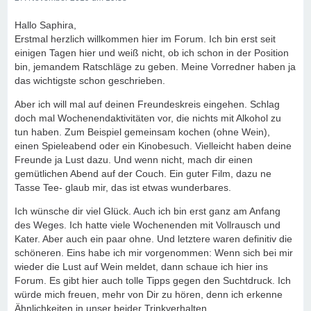
Hallo Saphira,
Erstmal herzlich willkommen hier im Forum. Ich bin erst seit
einigen Tagen hier und weiß nicht, ob ich schon in der Position
bin, jemandem Ratschläge zu geben. Meine Vorredner haben ja
das wichtigste schon geschrieben.
Aber ich will mal auf deinen Freundeskreis eingehen. Schlag
doch mal Wochenendaktivitäten vor, die nichts mit Alkohol zu
tun haben. Zum Beispiel gemeinsam kochen (ohne Wein),
einen Spieleabend oder ein Kinobesuch. Vielleicht haben deine
Freunde ja Lust dazu. Und wenn nicht, mach dir einen
gemütlichen Abend auf der Couch. Ein guter Film, dazu ne
Tasse Tee- glaub mir, das ist etwas wunderbares.
Ich wünsche dir viel Glück. Auch ich bin erst ganz am Anfang
des Weges. Ich hatte viele Wochenenden mit Vollrausch und
Kater. Aber auch ein paar ohne. Und letztere waren definitiv die
schöneren. Eins habe ich mir vorgenommen: Wenn sich bei mir
wieder die Lust auf Wein meldet, dann schaue ich hier ins
Forum. Es gibt hier auch tolle Tipps gegen den Suchtdruck. Ich
würde mich freuen, mehr von Dir zu hören, denn ich erkenne
Ähnlichkeiten in unser beider Trinkverhalten.