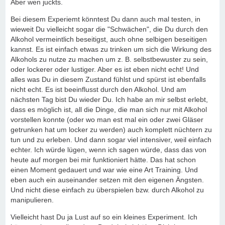
Aber wen juckts.
Bei diesem Experiemt könntest Du dann auch mal testen, in
wieweit Du vielleicht sogar die "Schwächen", die Du durch den
Alkohol vermeintlich beseitigst, auch ohne selbigen beseitigen
kannst. Es ist einfach etwas zu trinken um sich die Wirkung des
Alkohols zu nutze zu machen um z. B. selbstbewuster zu sein,
oder lockerer oder lustiger. Aber es ist eben nicht echt! Und
alles was Du in diesem Zustand fühlst und spürst ist ebenfalls
nicht echt. Es ist beeinflusst durch den Alkohol. Und am
nächsten Tag bist Du wieder Du. Ich habe an mir selbst erlebt,
dass es möglich ist, all die Dinge, die man sich nur mit Alkohol
vorstellen konnte (oder wo man est mal ein oder zwei Gläser
getrunken hat um locker zu werden) auch komplett nüchtern zu
tun und zu erleben. Und dann sogar viel intensiver, weil einfach
echter. Ich würde lügen, wenn ich sagen würde, dass das von
heute auf morgen bei mir funktioniert hätte. Das hat schon
einen Moment gedauert und war wie eine Art Training. Und
eben auch ein auseinander setzen mit den eigenen Ängsten.
Und nicht diese einfach zu überspielen bzw. durch Alkohol zu
manipulieren.
Vielleicht hast Du ja Lust auf so ein kleines Experiment. Ich