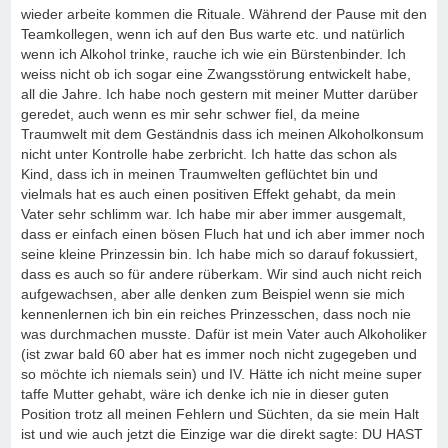
wieder arbeite kommen die Rituale. Während der Pause mit den
Teamkollegen, wenn ich auf den Bus warte etc. und natürlich
wenn ich Alkohol trinke, rauche ich wie ein Bürstenbinder. Ich
weiss nicht ob ich sogar eine Zwangsstörung entwickelt habe,
all die Jahre. Ich habe noch gestern mit meiner Mutter darüber
geredet, auch wenn es mir sehr schwer fiel, da meine
Traumwelt mit dem Geständnis dass ich meinen Alkoholkonsum
nicht unter Kontrolle habe zerbricht. Ich hatte das schon als
Kind, dass ich in meinen Traumwelten geflüchtet bin und
vielmals hat es auch einen positiven Effekt gehabt, da mein
Vater sehr schlimm war. Ich habe mir aber immer ausgemalt,
dass er einfach einen bösen Fluch hat und ich aber immer noch
seine kleine Prinzessin bin. Ich habe mich so darauf fokussiert,
dass es auch so für andere rüberkam. Wir sind auch nicht reich
aufgewachsen, aber alle denken zum Beispiel wenn sie mich
kennenlernen ich bin ein reiches Prinzesschen, dass noch nie
was durchmachen musste. Dafür ist mein Vater auch Alkoholiker
(ist zwar bald 60 aber hat es immer noch nicht zugegeben und
so möchte ich niemals sein) und IV. Hätte ich nicht meine super
taffe Mutter gehabt, wäre ich denke ich nie in dieser guten
Position trotz all meinen Fehlern und Süchten, da sie mein Halt
ist und wie auch jetzt die Einzige war die direkt sagte: DU HAST