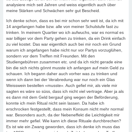
analysiere mich seit Jahren und weiss eigentlich auch über
meine Stärken und Schwächen sehr gut Bescheid.
Ich denke schon, dass es bei mir schon sehr weit ist, da ich mit
14 angefangen habe bzw. alle von meiner Schulstufe fast zu
trinken. In meinem Quartier wo ich aufwuchs, war es normal es
war billiger vor dem Party gehen zu trinken, da ein Drink einfach
zu viel kostet. Das war eigentlich auch bei mir noch ein Grund
warum ich angefangen habe nicht nur vor Partys vorzuglühen,
sondern vor dem Treffen mit Freunden. Mit den
Studiengebühren zusammen etc. und da ich nicht gerade eine
bin die sich nichts gönnt musste ich anfangen auf mein Geld zu
schauen. Ich begann daher auch vorher was zu trinken und
wenn ich dann bei der Verabredung war nur noch ein Glas
Weisswein bestellen «musste». Auch gefiel mir, als viele mir
sagten es wäre so süss, dass ich nicht viel vertrage. Aber ja als
es dann mit dem Geld bergauf ging wegen der Beförderung,
konnte ich mein Ritual nicht sein lassen. Da habe ich
erschrocken festgestellt, dass mein Konsum nicht mehr normal
war. Besonders auch, da der Nebeneffekt die Leichtigkeit mir
immer mehr gefiel. Wie kann ich diese Rituale durchbrechen?
Es ist wie ein Zwang geworden, dass ich denke ich muss das