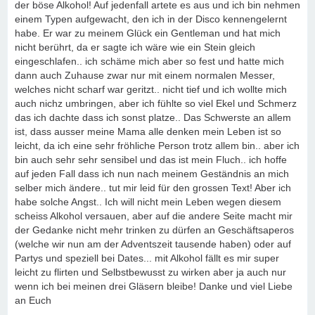
der böse Alkohol! Auf jedenfall artete es aus und ich bin nehmen
einem Typen aufgewacht, den ich in der Disco kennengelernt
habe. Er war zu meinem Glück ein Gentleman und hat mich
nicht berührt, da er sagte ich wäre wie ein Stein gleich
eingeschlafen.. ich schäme mich aber so fest und hatte mich
dann auch Zuhause zwar nur mit einem normalen Messer,
welches nicht scharf war geritzt.. nicht tief und ich wollte mich
auch nichz umbringen, aber ich fühlte so viel Ekel und Schmerz
das ich dachte dass ich sonst platze.. Das Schwerste an allem
ist, dass ausser meine Mama alle denken mein Leben ist so
leicht, da ich eine sehr fröhliche Person trotz allem bin.. aber ich
bin auch sehr sehr sensibel und das ist mein Fluch.. ich hoffe
auf jeden Fall dass ich nun nach meinem Geständnis an mich
selber mich ändere.. tut mir leid für den grossen Text! Aber ich
habe solche Angst.. Ich will nicht mein Leben wegen diesem
scheiss Alkohol versauen, aber auf die andere Seite macht mir
der Gedanke nicht mehr trinken zu dürfen an Geschäftsaperos
(welche wir nun am der Adventszeit tausende haben) oder auf
Partys und speziell bei Dates... mit Alkohol fällt es mir super
leicht zu flirten und Selbstbewusst zu wirken aber ja auch nur
wenn ich bei meinen drei Gläsern bleibe! Danke und viel Liebe
an Euch