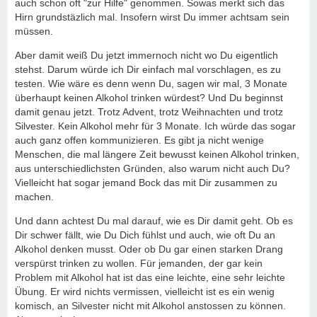
auch schon oft "zur Hilfe" genommen. Sowas merkt sich das
Hirn grundstäzlich mal. Insofern wirst Du immer achtsam sein
müssen.
Aber damit weiß Du jetzt immernoch nicht wo Du eigentlich
stehst. Darum würde ich Dir einfach mal vorschlagen, es zu
testen. Wie wäre es denn wenn Du, sagen wir mal, 3 Monate
überhaupt keinen Alkohol trinken würdest? Und Du beginnst
damit genau jetzt. Trotz Advent, trotz Weihnachten und trotz
Silvester. Kein Alkohol mehr für 3 Monate. Ich würde das sogar
auch ganz offen kommunizieren. Es gibt ja nicht wenige
Menschen, die mal längere Zeit bewusst keinen Alkohol trinken,
aus unterschiedlichsten Gründen, also warum nicht auch Du?
Vielleicht hat sogar jemand Bock das mit Dir zusammen zu
machen.
Und dann achtest Du mal darauf, wie es Dir damit geht. Ob es
Dir schwer fällt, wie Du Dich fühlst und auch, wie oft Du an
Alkohol denken musst. Oder ob Du gar einen starken Drang
verspürst trinken zu wollen. Für jemanden, der gar kein
Problem mit Alkohol hat ist das eine leichte, eine sehr leichte
Übung. Er wird nichts vermissen, vielleicht ist es ein wenig
komisch, an Silvester nicht mit Alkohol anstossen zu können.