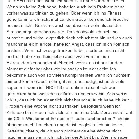
tun ABER nur auch wenn ich noch Zeit habe vor dem Treffen.
Wenn ich keine Zeit habe, habe ich auch kein Problem ohne
vorher was zu trinken zu gehen. Oder wenn ich ins Fitness
gehe komme ich nicht mal auf den Gedanken und ich brauche
es auch nicht. Nur ist es auch so, dass ich vielmals auf der
Strasse angesprochen werde. Da ich obwohl ich nicht so
aussehe und wirke, eigentlich doch schüchtern bin und ich auch
manchmal leicht erröte, hatte ich Angst, dass ich mich komisch
anstelle. Wenn ich was getrunken habe, störte es mich nicht
und ich hatte zum Beispiel so auch zwei von meinen
Exfreunden kennenglernt. Aber ich weiss, es ist nur für den
Moment einfacher aber wie ihr sagt es ist nicht echt. Ich
bekomme auch von so vielen Komplimenten wenn ich nüchtern
bin und komme auch sehr gut an.. das Lustige ist auch viele
sagen mir wenn ich NICHTS getrunken habe ob ich was
getrunken habe weil ich so glücklich und crazy bin. Also weiss
ich ja, dass ich ihn eigentlich nicht brauche! Auch habe ich kein
Problem eine Woche nicht zu trinken. Besonders wenn ich
Zuhause bin, freue mich vielmehr auf eine Cola Zero anstatt auf
ein Cüpli. Wie konntet Ihr euche Rituale durchbrechen? Ich bin
übrigens auch Raucherin und da ist es gleich. Ich bin keine
Kettenraucherin, da ich auch problemlos eine Woche nicht
rauchen muss wenn ich nicht bei der Arbeit bin. Wenn ich aber