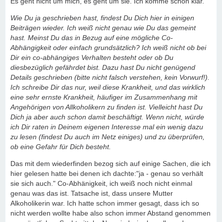
Es geht nicht um mich, es geht um sie. Ich komme schon klar.
Wie Du ja geschrieben hast, findest Du Dich hier in einigen
Beiträgen wieder. Ich weiß nicht genau wie Du das gemeint
hast. Meinst Du das in Bezug auf eine mögliche Co-
Abhängigkeit oder einfach grundsätzlich? Ich weiß nicht ob bei
Dir ein co-abhängiges Verhalten besteht oder ob Du
diesbezüglich gefährdet bist. Dazu hast Du nicht genügend
Details geschrieben (bitte nicht falsch verstehen, kein Vorwurf!).
Ich schreibe Dir das nur, weil diese Krankheit, und das wirklich
eine sehr ernste Krankheit, häufiger im Zusammenhang mit
Angehörigen von Allkoholikern zu finden ist. Vielleicht hast Du
Dich ja aber auch schon damit beschäftigt. Wenn nicht, würde
ich Dir raten in Deinem eigenen Interesse mal ein wenig dazu
zu lesen (findest Du auch im Netz einiges) und zu überprüfen,
ob eine Gefahr für Dich besteht.
Das mit dem wiederfinden bezog sich auf einige Sachen, die ich
hier gelesen hatte bei denen ich dachte:"ja - genau so verhält
sie sich auch." Co-Abhänigkeit, ich weiß noch nicht einmal
genau was das ist. Tatsache ist, dass unsere Mutter
Alkoholikerin war. Ich hatte schon immer gesagt, dass ich so
nicht werden wollte habe also schon immer Abstand genommen