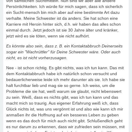
von sämtlichen Suchtmitteln. Nun sind wir aber alle andere
Persönlichkeiten. Ich würde für mich sagen, dass ich sicherlich
ein Sucht-mensch bin mich aber auf eine bestimmte Art dazu
verhalte. Meine Schwester ist da anders. Sie hat schon eine
Karriere mit Heroin hinter sich, d.h. wir haben das alles schon
einmal durch. Jetzt jedoch ist sie 30 Jahre älter und kränker,
jetzt wird es sie töten, wenn sie nicht aufhört.
Es könnte also sein, dass z. B. ein Kontaktabbruch Deinerseits
sogar ein "Wachrüttler" für Deine Schwester wäre. Oder auch
nicht, es ist nicht vorherzusagen.
Nee - ist schon richtig. Es gibt nichts, was ich tun kann. Das mit
dem Kontaktabbruch habe ich natürlich schon versucht und
bedauerlicherweise leide ich mehr darunter als sie. Ich habe sie
halt furchtbar lieb und mag sie so gerne. Ich weiss, um die
Probleme die sie hat, weiß warum sie glaubt, nicht lebenswert
zu sein. Weiß, dass es nichts gibt, was ich tun kann und das
macht mich so traurig. Aus eigener Erfahrung weiß ich, dass
Glück nichts ist, was uns vergönnt ist und also wie kann ich mir
anmaßen ihr die Hoffnung auf ein besseres Leben zu geben
wenn es das doch für mich auch nicht gibt. Schlußendlich geht
es nur darum zu erkennen, dass wir zufrieden sein müssen, mit