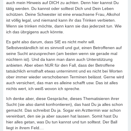
auch mein Hinweis auf DICH zu achten. Denn hier kannst Du
tätig werden. Du kannst oder solltest Dich und Dein Leben
schützen. Deine Schwester ist eine erwachsene Frau, Alkohol
ist völlig legal, und niemand kann ihr das Trinken verbieten.
Wenn sie trinken möchte, dann kann sie das jederzeit tun. Wie
ich das übrgigens auch könnte.
Es geht also darum, dass SIE es nicht mehr will.
Selbstveständlich ist es sinnvoll und gut, einen Betroffenen auf
seine Sucht anzusprechen (am besten wenn sie gerade mal
nüchtern ist). Und da kann man dann auch Unterstützung
anbieten. Aber eben NUR für den Fall, dass der Betroffene
tatsächlich ernsthaft etwas unternimmt und es nicht bei Worten
ober immer wieder verschobenen Terminen belässt. Gerne wird
auch versichert, das man es alleine schafft usw. Das ist alles
nichts wert, ich weiß wovon ich spreche.
Ich denke aber, diese Gespräche, dieses Thematisieren ihrer
Sucht (sie also damit konfrontieren), das hast Du ja alles schon
gemacht. Das schreibst Du ja. Sogar ein Arzttermin war schon
vereinbart, den sie ja aber sausen hat lassen. Somit hast Du
hier alles getan, was Du tun kannst und tun solltest. Der Ball
liegt in ihrem Feld....