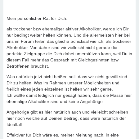
über das Thema der Alkoholerkrankung aus der Sicht der
Angehörigen machen, um ein wenig
mehr über das Thema aufzuklären, da es doch sehr
Mein persönlicher Rat für Dich:
präsent in unserer Gesellschaft verankert ist,
aber zu wenig darüber geredet wird. Dazu bräuchte ich die
als trockener bzw ehemaliger aktiver Alkoholiker, werde ich Dir
Hilfe, von denjenigen, die Lust haben
nur bedingt weiter helfen können. Und die allermeisten hier bei
mitzumachen, da die Sucht einer/s Anderen ein sehr schwer
uns im Forum teilen das gleiche Schicksal wie ich, als trockener
fotografisch umsetzbares Thema ist.
Alkoholiker. Von daher sind wir vielleicht nicht gerade die
perfekte Zielgruppe die Dich dabei unterstützen kann, weil Du in
diesem Fall mehr das Gespräch mit Gleichgesinnten bzw
Betroffenen brauchst.
Was natürlich jetzt nicht heißen soll, dass wir nicht gewillt sind
Dir zu helfen. Was im Rahmen unserer Möglichkeiten und
freilich eines jeden einzelnen ist helfen wir sehr gerne.
Ich wollte damit lediglich nur gesagt haben, dass die Masse hier
ehemalige Alkoholiker sind und keine Angehörige.
Angehörige gibt es hier natürlich auch und vielleicht schreiben
hier noch welche auf Deinen Beitrag, dass wäre natürlich der
Idealfall.
Effektiver für Dich wäre es, meiner Meinung nach, in eine