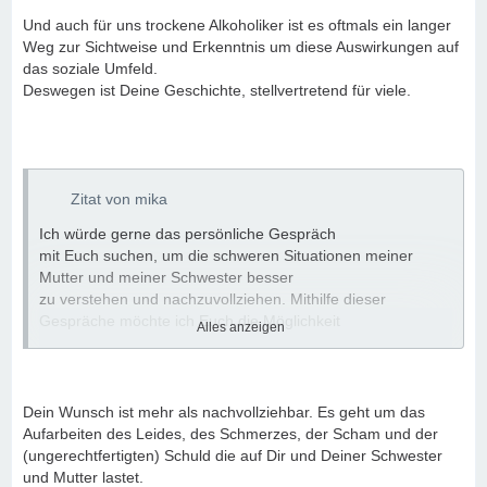
Und auch für uns trockene Alkoholiker ist es oftmals ein langer
Weg zur Sichtweise und Erkenntnis um diese Auswirkungen auf
das soziale Umfeld.
Deswegen ist Deine Geschichte, stellvertretend für viele.
Zitat von mika
Ich würde gerne das persönliche Gespräch
mit Euch suchen, um die schweren Situationen meiner
Mutter und meiner Schwester besser
zu verstehen und nachzuvollziehen. Mithilfe dieser
Gespräche möchte ich Euch die Möglichkeit
Alles anzeigen
geben, über die Auswirkungen einer Sucht zu sprechen und
zusammen den
(in meinem Fall von mir versäumten) Leidensweg eines
Angehörigen aufzuarbeiten.
Dein Wunsch ist mehr als nachvollziehbar. Es geht um das
Aufarbeiten des Leides, des Schmerzes, der Scham und der
Außerdem würde Ich gerne als persönlich Betroffener eine
(ungerechtfertigten) Schuld die auf Dir und Deiner Schwester
sehr persönliche fotografische Arbeit
und Mutter lastet.