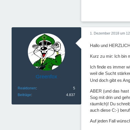
1. Dezember 2018 um 12
Hallo und HERZLIC
Kurz zu mir: Ich bin
Ich finde es immer w
weil die Sucht stärker
Greenfox
Und doch gibt es Ang
Reaktionen
5
ABER (und das hast D
Beiträge
4.837
Sog mit drin und gehs
räumlich)! Du schrei
auch diese C:-) berufl
Auf jeden Fall wünsch