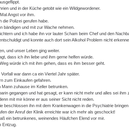
usgeflippt.
hrien und in der Küche getobt wie ein Wildgewordener.
 Mal Angst vor ihm.
h die Polizei gerufen habe.
n bändigen und mit zur Wache nehmen.
üchtern und ich habe ihn vor lauter Scham beim Chef und den Nachb
 entschuldigt und konnte auch dort sein Alkohol Problem nicht erkenne
en, und unser Leben ging weiter.
gt, dass ich ihn liebe und ihm gerne helfen würde.
 Weg würde ich mit ihm gehen, dass es ihm besser geht.
orfall war dann ca ein Viertel Jahr später.
ern zum Einkaufen gefahren.
n Mann zuhause im Keller betrunken.
arin gegangen und hat gesagt, er kann nicht mehr und alles sei ihm z
 denn mit mir könne er aus seiner Sicht nicht reden.
 beschlossen ihn mit dem Krankenwagen in die Psychiatrie bringen 
en der Anruf der Klinik erreichte war ich mehr als geschockt!
saß ein betrunkenes, weinendes Häufchen Elend vor mir.
m Entzug.