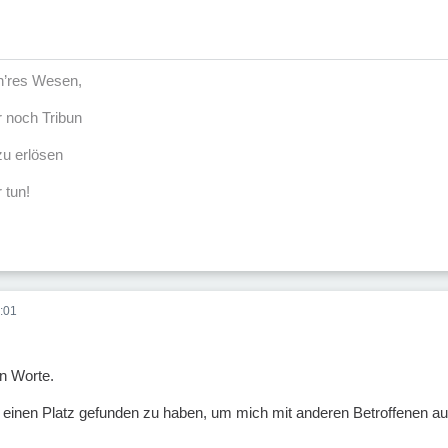
öh’res Wesen,
r noch Tribun
u erlösen
 tun!
:01
en Worte.
ier einen Platz gefunden zu haben, um mich mit anderen Betroffenen 