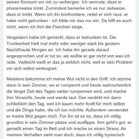
seinen Konsum vor mir zu verbergen. Ich vermute, dass er
phasenweise trinkt. Zumindest bemerke ich es nur zeitweise,
dass er trinkt. Wenn ich ihn konfrontiere, redet er sich raus: er
habe nicht getrunken - ich bilde mir das nur ein. Da hilft es auch
nicht, wenn ich ihm die Flaschen zeige.
Vorgestern habe ich gemerkt, dass er betrunken ist. Die
Trunkenheit hielt mal mehr oder weniger stark bis gestern
Nacht/heute Morgen an. Ich habe ihn gerade darauf
angesprochen und er tut so, als wüßte er gar nicht von was ich
rede. Vielleicht weiß er das ja wirklich nicht, weil er sein Problem
vor sich selbst verleugnet.
Meistens bekomme ich meine Wut nicht in den Griff. Ich stürme
dann in sein Zimmer, wo er rumpennt und heute wahrscheinlich
die längst Zeit des Tages weiter rumpennen wird, und mache
ihm Vorwürfe, heule und werde laut. Das verdirbt mir dann
schließlich den Tag, weil ich kaum mehr Kraft für mich selbst
und die Dinge habe, die ich tun möchte. Außerdem verwendet
er meine Wut gegen mich. Für ihn ist es so, dass ich völlig
grundlos in sein Zimmer platze und ausflippe. Ihm geht's gut, er
genießt einen Tag im Bett und ich mache so einen Stress. An
meinem Verhalten sieht man doch, dass ich völlig hysterisch