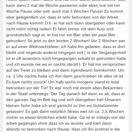
kann dann 2 mal die Woche passieren oder eben mal mit ner
Woche Pause oder evtl. auch mal 3 Wochen Pause! Es kommt
aber gelegentlich vor, dass er sehr betrunken von der Arbeit
nach Hause kommt! D.h. er hat sich dann übergeben oder kann
nicht mehr richtig reden! Er fährt immer mit dem Auto und
grundsätzlich sagt er, er hat nur ein Bier oder ein paar Bier
getrunken! So jetzt zu den letzten 2 Wochen! Vor 2 Wochen war
er auf einer Weihnachtsfeier, ich habe ihn gebeten, dass er dort
bleibt und nirgends anderst hingegen soll ( in der Vergangenheit
ist er oft woanders noch hingegangen sobald er getrunken hatte
und ich wusste nie wo er nachts steckt ). Er hat mir versprochen
auf der Feier zu bleiben und dann irgendwann heimkommt. Um
ca. 2 Uhr nachts habe ich ihm dann geschrieben ob alles ok ist.
Es kam nichts zurück! Um halb sechs morgens stand er total
betrunken vor der Tür! Er war noch mit einem alten Bekannten
in der Stadt unterwegs. Der Tag danach lief dann so ab, dass er
den ganzen Tag im Bett lag und sich übergeben hat! Unseren
kleinen Sohn habe ich erst garnicht zu ihm ins Schlafzimmer
gelassen! Es gab dann natürlich Stress weil ich ca. 2,5 Wochen
vorher so etwas ähnliches erlebt habe. Da ist er mittags von der
arbeit gegangen ohne dass ich es wusste und kam dann
abends so betrunken nach Hause, dass ich ihn erstmal in die