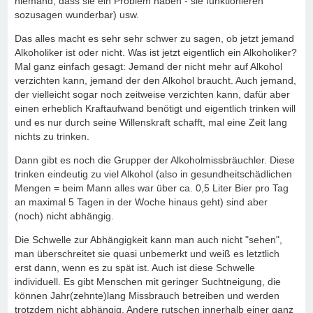
niemand, dass sie ein Problem haben - sie funktionieren
sozusagen wunderbar) usw.
Das alles macht es sehr sehr schwer zu sagen, ob jetzt jemand
Alkoholiker ist oder nicht. Was ist jetzt eigentlich ein Alkoholiker?
Mal ganz einfach gesagt: Jemand der nicht mehr auf Alkohol
verzichten kann, jemand der den Alkohol braucht. Auch jemand,
der vielleicht sogar noch zeitweise verzichten kann, dafür aber
einen erheblich Kraftaufwand benötigt und eigentlich trinken will
und es nur durch seine Willenskraft schafft, mal eine Zeit lang
nichts zu trinken.
Dann gibt es noch die Grupper der Alkoholmissbräuchler. Diese
trinken eindeutig zu viel Alkohol (also in gesundheitschädlichen
Mengen = beim Mann alles war über ca. 0,5 Liter Bier pro Tag
an maximal 5 Tagen in der Woche hinaus geht) sind aber
(noch) nicht abhängig.
Die Schwelle zur Abhängigkeit kann man auch nicht "sehen",
man überschreitet sie quasi unbemerkt und weiß es letztlich
erst dann, wenn es zu spät ist. Auch ist diese Schwelle
individuell. Es gibt Menschen mit geringer Suchtneigung, die
können Jahr(zehnte)lang Missbrauch betreiben und werden
trotzdem nicht abhängig. Andere rutschen innerhalb einer ganz