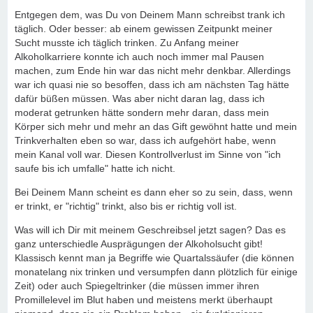
Entgegen dem, was Du von Deinem Mann schreibst trank ich
täglich. Oder besser: ab einem gewissen Zeitpunkt meiner
Sucht musste ich täglich trinken. Zu Anfang meiner
Alkoholkarriere konnte ich auch noch immer mal Pausen
machen, zum Ende hin war das nicht mehr denkbar. Allerdings
war ich quasi nie so besoffen, dass ich am nächsten Tag hätte
dafür büßen müssen. Was aber nicht daran lag, dass ich
moderat getrunken hätte sondern mehr daran, dass mein
Körper sich mehr und mehr an das Gift gewöhnt hatte und mein
Trinkverhalten eben so war, dass ich aufgehört habe, wenn
mein Kanal voll war. Diesen Kontrollverlust im Sinne von "ich
saufe bis ich umfalle" hatte ich nicht.
Bei Deinem Mann scheint es dann eher so zu sein, dass, wenn
er trinkt, er "richtig" trinkt, also bis er richtig voll ist.
Was will ich Dir mit meinem Geschreibsel jetzt sagen? Das es
ganz unterschiedle Ausprägungen der Alkoholsucht gibt!
Klassisch kennt man ja Begriffe wie Quartalssäufer (die können
monatelang nix trinken und versumpfen dann plötzlich für einige
Zeit) oder auch Spiegeltrinker (die müssen immer ihren
Promillelevel im Blut haben und meistens merkt überhaupt