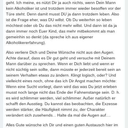
geht. Ich meine, es nützt Dir ja auch nichts, wenn Dein Mann
kein Alkoholiker ist und trotzdem immer wieder besoffen vor der
Türe steht. Denn damit musst DU ja dann trotzdem leben. Also
ist die Frage eher, was DU willst. Ob Du weiterhin so leben
möchtest oder ob Du das nicht mehr willst. Und dann ist da ja
dann immer noch Euer Kind, das mehr mitbekommt als man
gemeinhin so denkt (da spreche ich aus eigener
Alkoholikererfahrung).
Also verliere Dich und Deine Wünsche nicht aus den Augen.
Achte darauf, dass es Dir gut geht und versuche mit Deinem
Mann darüber zu sprechen. Wenn er Dich liebt und wenn er
nicht süchtig sein sollte, dann müsste er jederzeit bereit sein an
seinem Verhalten etwas zu ändern. Klingt logisch, oder? Und
vielleicht eines noch, ohne das ich Dir Angst machen möchte:
Wenn eine Sucht vorliegt, dann wird das was Du jetzt erleben
musst noch lange nicht das Ende der Fahnenstange sein. D. h.
es wird schlimmer werden, viel schlimmer. Außer natürlich er
schafft den Ausstieg. Du kannst das beobachten, die Exzesse
werden stärker, die Häufigkeit nimmt zu, der Charakter
verändert sich zusehends... Halte da mal die Augen auf....
Alles Gute wünsche ich Dir und einen guten Austausch hier im