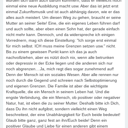
würden sich dann auch darum kümmern, dass er vielleicht noch
einmal eine neue Ausbildung macht usw. Aber das ist jetzt erst
einmal Zukunftsmusik und ist auch abhängig davon, wie er das
alles auch meistert. Um diesen Weg zu gehen, braucht er seine
Mutter an seiner Seite! Eine, die ein eigenes Leben führen darf
und auch sollte, aber eben einen Sohn hat, der gerade einfach
nicht mehr kann. Dennoch, und da widerspreche ich einigen
Vorrednern, mag ich diese Einstellung: "Ich sorge erst einmal
für mich selbst. ICH muss meine Grenzen setzen usw." nicht.
Bis zu einem gewissen Punkt kann ich das ja auch
nachvollziehen, aber es nützt doch nix, wenn alle betrunken
oder depressiv in der Ecke liegen und die anderen sich nur
noch abgrenzen....Ja, mich regt dies sogar zunehmend auf!
Denn der Mensch ist ein soziales Wesen. Aber alle rennen nur
noch durch die Gegend und schreien nach Selbstoptimierung
und eigenen Grenzen. Die Familie ist aber die wichtigste
Kraftquelle, die ein Mensch in seinem Leben hat. Und die
engste Verbindung, die ein Mensch, ob positiver oder negativer
Natur, hat, ist eben die zu seiner Mutter. Deshalb bitte ich Dich,
dass Du ihn nicht aufgibst, sondern vielleicht einen Weg
beschreitest, der eine Unabhängigkeit für Euch beide bedeutet!
Glaub bitte ganz, ganz fest an ihn/Euch beide! Denn ein
positiver Glaube und Liebe für einen anderen gibt einem