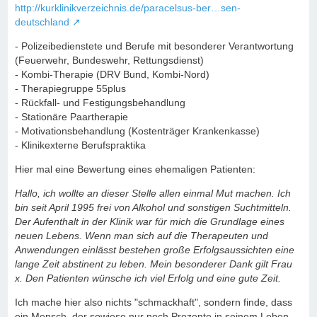
http://kurklinikverzeichnis.de/paracelsus-ber…sen-
deutschland
- Polizeibedienstete und Berufe mit besonderer Verantwortung
(Feuerwehr, Bundeswehr, Rettungsdienst)
- Kombi-Therapie (DRV Bund, Kombi-Nord)
- Therapiegruppe 55plus
- Rückfall- und Festigungsbehandlung
- Stationäre Paartherapie
- Motivationsbehandlung (Kostenträger Krankenkasse)
- Klinikexterne Berufspraktika
Hier mal eine Bewertung eines ehemaligen Patienten:
Hallo, ich wollte an dieser Stelle allen einmal Mut machen. Ich
bin seit April 1995 frei von Alkohol und sonstigen Suchtmitteln.
Der Aufenthalt in der Klinik war für mich die Grundlage eines
neuen Lebens. Wenn man sich auf die Therapeuten und
Anwendungen einlässt bestehen große Erfolgsaussichten eine
lange Zeit abstinent zu leben. Mein besonderer Dank gilt Frau
x. Den Patienten wünsche ich viel Erfolg und eine gute Zeit.
Ich mache hier also nichts "schmackhaft", sondern finde, dass
ein Mensch, der sowieso nur noch Prozente in seinem Leben