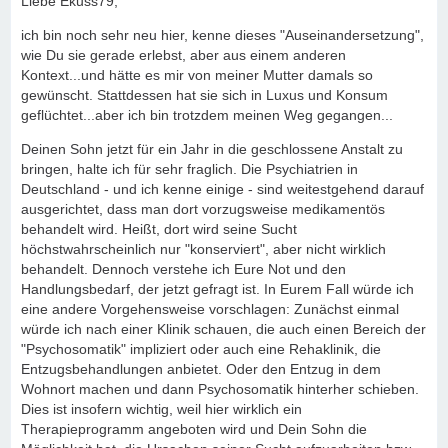
Liebe Ekuss79,
ich bin noch sehr neu hier, kenne dieses "Auseinandersetzung",
wie Du sie gerade erlebst, aber aus einem anderen
Kontext...und hätte es mir von meiner Mutter damals so
gewünscht. Stattdessen hat sie sich in Luxus und Konsum
geflüchtet...aber ich bin trotzdem meinen Weg gegangen...
Deinen Sohn jetzt für ein Jahr in die geschlossene Anstalt zu
bringen, halte ich für sehr fraglich. Die Psychiatrien in
Deutschland - und ich kenne einige - sind weitestgehend darauf
ausgerichtet, dass man dort vorzugsweise medikamentös
behandelt wird. Heißt, dort wird seine Sucht
höchstwahrscheinlich nur "konserviert", aber nicht wirklich
behandelt. Dennoch verstehe ich Eure Not und den
Handlungsbedarf, der jetzt gefragt ist. In Eurem Fall würde ich
eine andere Vorgehensweise vorschlagen: Zunächst einmal
würde ich nach einer Klinik schauen, die auch einen Bereich der
"Psychosomatik" impliziert oder auch eine Rehaklinik, die
Entzugsbehandlungen anbietet. Oder den Entzug in dem
Wohnort machen und dann Psychosomatik hinterher schieben.
Dies ist insofern wichtig, weil hier wirklich ein
Therapieprogramm angeboten wird und Dein Sohn die