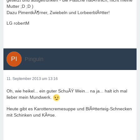
gesetzt und ausgetrunken - die Flasche natÃ¼rlich, nicht meine
Mutter ;D ;D )
Dazu PimentkÃ¶rner, Zwiebeln und LorbeerblÃ¤tter!
LG robertM
Pinguin
11. September 2013 um 13:16
Oh, wie heikel... ein guter SchuÃŸ Wein... na ja... halt ich mal
lieber mein Mundwerk.
Heute gibt es Karottencremesuppe und BlÃ¤tterteig-Schnecken
mit Schinken und KÃ¤se.