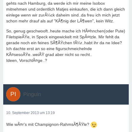
gehts nach Hamburg, da werde ich mir meine Isobox
mitnehmen und ordentlich Matjes einkaufen, die ich dann gleich
einlege wenn wir zurÃ¼ck daheim sind..da freu ich mich jetzt
schon mehr drauf als auf "KÃ¶nig der LÃ¶wen", kein Witz.
So, genug geschwooft..heute mache ich HÃ¤hnchen(oder Pute)
FiletspieÃŸe, in Speck eingewickelt mit SpÃ¤tzle. Mir fehlt da
gerade noch ein feines SÃ¶ÃŸchen fÃ¼r..habt ihr da ne Idee?
Ich dachte erst an so eine figurschmeichelnde
KÃ¤sesoÃŸe..weiÃŸ grad aber nicht so recht..
Ideen, VorschlÃ¤ge..?
Pinguin
10. September 2013 um 13:19
Wie wÃ¤r's mit Champignon-RahmsÃ¶ÃŸle?