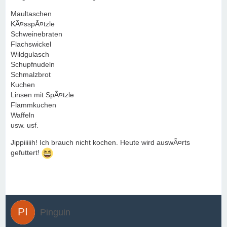
Maultaschen
KÃ¤sspÃ¤tzle
Schweinebraten
Flachswickel
Wildgulasch
Schupfnudeln
Schmalzbrot
Kuchen
Linsen mit SpÃ¤tzle
Flammkuchen
Waffeln
usw. usf.
Jippiiiiih! Ich brauch nicht kochen. Heute wird auswÃ¤rts
gefuttert!
Pinguin