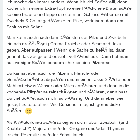
Ich mache das immer anders. Wenn ich viel SoÃŸe will, dann
koche ich in einem Extra-Topf so eine PÃ¤ckchen-BratensoÃŸe,
so eine braune und kippe die dann am Schluss Ã¼ber die mit
Zwiebeln & Co. angedÃ¼nsteten Pilze, verfeinere dann am
Schluss mit Sahne.
Man kann auch nach dem DÃ¼nsten der Pilze und Zwiebeln
einfach groÃŸzÃ¼gig Creme Fraiche oder Schmand dazu
geben. Aber aufpassen!! Wenn die Sache zu heiÃŸ ist, dann
gerinnt das Zeugs und es sieht voll Ã¼bel aus. Dann hat man
halt weniger SoÃŸe, sondern eher so eine Pilzcreme.
Du kannst aber auch die Pilze mit Fleisch- oder
GemÃ¼sebrÃ¼he abgieÃŸen und in einer Tasse StÃ¤rke oder
Mehl mit etwas Wasser oder Milch anrÃ¼hren und dann in die
kochende Pilzpfanne reinschÃ¼tten und rÃ¼hren, dann hast
Du viel SoÃŸe, auch nicht so wÃ¤ssrig. Und dann eben wie
gesagt: Saaaaaahne. Wie Du siehst, mag ich gerne dicke
SoÃŸen.
Als KrÃ¤uterlein/GewÃ¼rze eignen sich neben Zwiebeln (und
Knoblauch?) Majoran und/oder Oregano und/oder Thymian,
frische Petersilie und/oder Schnittlauch.