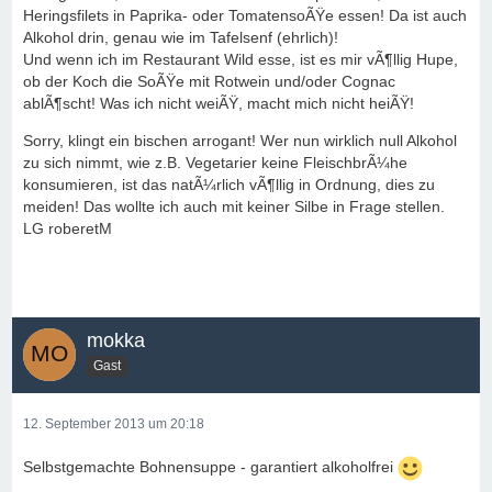
Heringsfilets in Paprika- oder TomatensoÃŸe essen! Da ist auch
Alkohol drin, genau wie im Tafelsenf (ehrlich)!
Und wenn ich im Restaurant Wild esse, ist es mir vÃ¶llig Hupe,
ob der Koch die SoÃŸe mit Rotwein und/oder Cognac
ablÃ¶scht! Was ich nicht weiÃŸ, macht mich nicht heiÃŸ!
Sorry, klingt ein bischen arrogant! Wer nun wirklich null Alkohol
zu sich nimmt, wie z.B. Vegetarier keine FleischbrÃ¼he
konsumieren, ist das natÃ¼rlich vÃ¶llig in Ordnung, dies zu
meiden! Das wollte ich auch mit keiner Silbe in Frage stellen.
LG roberetM
mokka
Gast
12. September 2013 um 20:18
Selbstgemachte Bohnensuppe - garantiert alkoholfrei