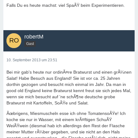
Falls Du es heute machst: viel SpaÃŸ beim Experimentieren.
robertM
Gast
10. September 2013 um 23:51
Bei mir gab's heute nur ordinÃ¤re Bratwurst und einen grÃ¼nen
Salat! Habe Besuch aus England! Sie ist vor ca. 25 Jahren
dorthin gezogen und besucht mich einmal im Jahr. Da man in
good old England keine Bratwurst kennt freut sie sich jedes Mal,
wenn sie mich besucht auf 'ne schÃ¶ne deutsche grobe
Bratwurst mit Kartoffeln, SoÃŸe und Salat.
Ãœbrigens, Miesmuscheln esse ich ohne TomatensoÃŸe! Ich
koche sie nur in Wasser, mit einem krÃ¤ftigen SchuÃŸ
WeiÃŸwein (diesmal hab ich allerdings den Rest der Flasche
meiner Mutter rÃ¼ber gegeben, und sie nicht an den Hals