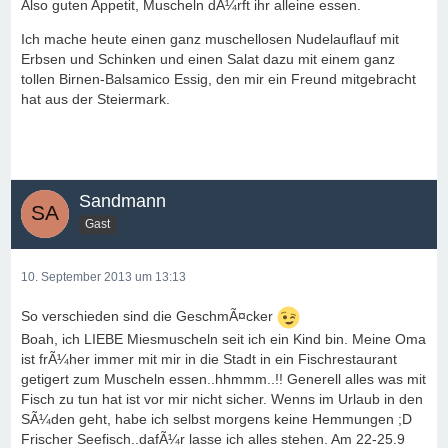
Also guten Appetit, Muscheln dÃ¼rft ihr alleine essen.
Ich mache heute einen ganz muschellosen Nudelauflauf mit
Erbsen und Schinken und einen Salat dazu mit einem ganz
tollen Birnen-Balsamico Essig, den mir ein Freund mitgebracht
hat aus der Steiermark.
Sandmann
Gast
10. September 2013 um 13:13
So verschieden sind die GeschmÃ¤cker
Boah, ich LIEBE Miesmuscheln seit ich ein Kind bin. Meine Oma
ist frÃ¼her immer mit mir in die Stadt in ein Fischrestaurant
getigert zum Muscheln essen..hhmmm..!! Generell alles was mit
Fisch zu tun hat ist vor mir nicht sicher. Wenns im Urlaub in den
SÃ¼den geht, habe ich selbst morgens keine Hemmungen ;D
Frischer Seefisch..dafÃ¼r lasse ich alles stehen. Am 22-25.9