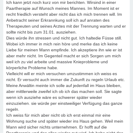
Ich kann jetzt noch kurz von mir berichten. Wirsind in einer
Paartherapie auf Wunsch meines Mannes. Im Moment ist er
recht friedlich versteht aber nicht das ich mich trennen will. Im
Anbetracht seiner Erkrannkung soll ich auf anraten des
Therapeuten und seines Arztes mit der Trennung warten und er
sollte nicht bis zum 31.01. ausziehen.
Dies würde ihn stressen und nicht gut. Ich haltedie Füsse still.
Wobei ich immer in mich rein höre und merke das ich keine
Liebe für meinen Mann empfinde. Ich akzeptiere ihn wie er ist
aber mehr nicht. Im Gegenteil macht er sich Sorgen um mich
weil ich zu viel arbeite und massive Knieprobleme und
körperliche Probleme habe.
Vielleicht will er mich versuchen umzustimmen ich weiss es
nicht. Er versucht auch immer die Zukunft zu regeln Urlaub etc.
Meine Anwältin meinte ich solle auf jedenfall im Haus bleiben,
aber mittlerweile zweifel ich ob ich das machen soll. Sie sagte
wenn ich ausziehe wäre es schwerer später wieder
einzuziehen. sie würde per einstweiliger Verfügung das ganze
regeln.
Ich weiss für mich aber nicht ob ich erst einmal mir eine
Wohnung suche und später wieder ins Haus gehen. Weil mein
Mann wird sicher nichts unternehmen. Er hofft auf die