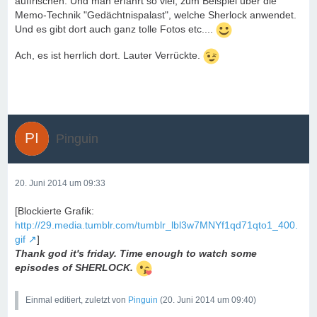
auffrischen. Und man erfährt so viel, zum Beispiel über die
Memo-Technik "Gedächtnispalast", welche Sherlock anwendet.
Und es gibt dort auch ganz tolle Fotos etc....
Ach, es ist herrlich dort. Lauter Verrückte.
Pinguin
20. Juni 2014 um 09:33
[Blockierte Grafik:
http://29.media.tumblr.com/tumblr_lbl3w7MNYf1qd71qto1_400.
gif
]
Thank god it's friday. Time enough to watch some
episodes of SHERLOCK.
Einmal editiert, zuletzt von
Pinguin
(
20. Juni 2014 um 09:40
)