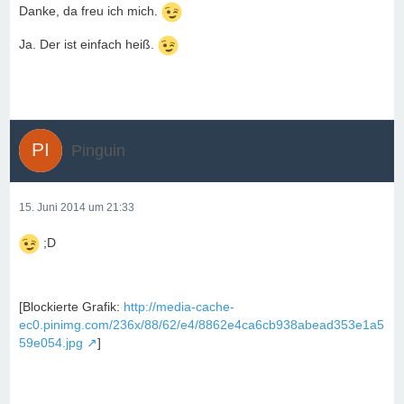
Danke, da freu ich mich.
Ja. Der ist einfach heiß.
Pinguin
15. Juni 2014 um 21:33
;D
[Blockierte Grafik:
http://media-cache-
ec0.pinimg.com/236x/88/62/e4/8862e4ca6cb938abead353e1a5
59e054.jpg
]