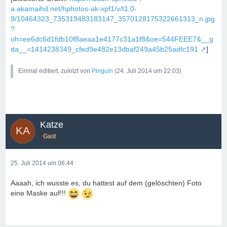
a.akamaihd.net/hphotos-ak-xpf1/v/t1.0-
9/10464323_735319483183147_3570128175322661313_n.jpg
?
oh=ee6dc6d1fdb10f8aeaa1e4177c31a1f8&oe=544FEEE7&__g
da__=1414238349_cfed9e482e13dbaf249a45b25adfc191
]
Einmal editiert, zuletzt von
Pinguin
(
24. Juli 2014 um 22:03
)
Katze
Gast
25. Juli 2014 um 06:44
Aaaah, ich wusste es, du hattest auf dem (gelöschten) Foto
eine Maske auf!!!