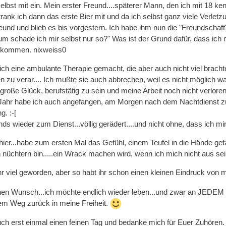
selbst mit ein. Mein erster Freund....späterer Mann, den ich mit 18 k
rank ich dann das erste Bier mit und da ich selbst ganz viele Verletz
nd und blieb es bis vorgestern. Ich habe ihm nun die "Freundschaft
um schade ich mir selbst nur so?" Was ist der Grund dafür, dass ich 
r kommen. nixweiss0
 ich eine ambulante Therapie gemacht, die aber auch nicht viel brach
en zu verar.... Ich mußte sie auch abbrechen, weil es nicht möglich 
 große Glück, berufstätig zu sein und meine Arbeit noch nicht verlor
Jahr habe ich auch angefangen, am Morgen nach dem Nachtdienst zu tri
g. :-[
ds wieder zum Dienst...völlig gerädert....und nicht ohne, dass ich m
 hier...habe zum ersten Mal das Gefühl, einem Teufel in die Hände gef
nüchtern bin.....ein Wrack machen wird, wenn ich mich nicht aus se
hr viel geworden, aber so habt ihr schon einen kleinen Eindruck von m
nen Wunsch...ich möchte endlich wieder leben...und zwar an JEDEM 
dem Weg zurück in meine Freiheit.
ch erst einmal einen feinen Tag und bedanke mich für Euer Zuhören.