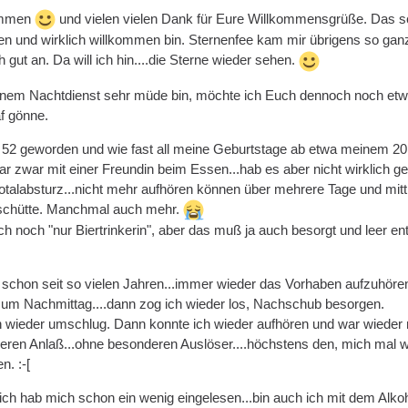
ammen
und vielen vielen Dank für Eure Willkommensgrüße. Das s
ben und wirklich willkommen bin. Sternenfee kam mir übrigens so gan
h gut an. Da will ich hin....die Sterne wieder sehen.
nem Nachtdienst sehr müde bin, möchte ich Euch dennoch noch etwa
f gönne.
 52 geworden und wie fast all meine Geburtstage ab etwa meinem 20. 
 zwar mit einer Freundin beim Essen...hab es aber nicht wirklich g
otalabsturz...nicht mehr aufhören können über mehrere Tage und mittle
nschütte. Manchmal auch mehr.
h noch "nur Biertrinkerin", aber das muß ja auch besorgt und leer ents
n schon seit so vielen Jahren...immer wieder das Vorhaben aufzuhören
zum Nachmittag....dann zog ich wieder los, Nachschub besorgen.
n wieder umschlug. Dann konnte ich wieder aufhören und war wieder
eren Anlaß...ohne besonderen Auslöser....höchstens den, mich mal w
n. :-[
.ich hab mich schon ein wenig eingelesen...bin auch ich mit dem Alko