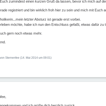
h Euch zumindest einen kurzen Gruß da lassen, bevor ich mich auf 
rade registriert und bin wirklich froh hier zu sein und mich mit Euc
holikerin...mein letzter Absturz ist gerade erst vorbei.
rleben möchte, habe ich nun den Entschluss gefaßt, etwas dafür zu t
Euch gern noch etwas mehr.
end.
t von Sternenfee (
14. Mai 2014 um 09:01
)
fee,
r angekommen und ich grüße dich herzlich zurück.