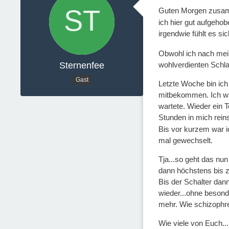
Guten Morgen zus
ich hier gut aufgeho
irgendwie fühlt es sic
Obwohl ich nach mei
Sternenfee
wohlverdienten Schla
Gast
Letzte Woche bin ich
mitbekommen. Ich war
wartete. Wieder ein T
Stunden in mich rei
Bis vor kurzem war ic
mal gewechselt.
Tja...so geht das nu
dann höchstens bis 
Bis der Schalter dan
wieder...ohne besond
mehr. Wie schizophre
Wie viele von Euch..