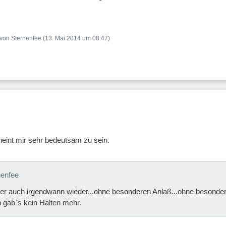
t von Sternenfee (
13. Mai 2014 um 08:47
)
heint mir sehr bedeutsam zu sein.
nenfee
ber auch irgendwann wieder...ohne besonderen Anlaß...ohne besonder
 gab`s kein Halten mehr.