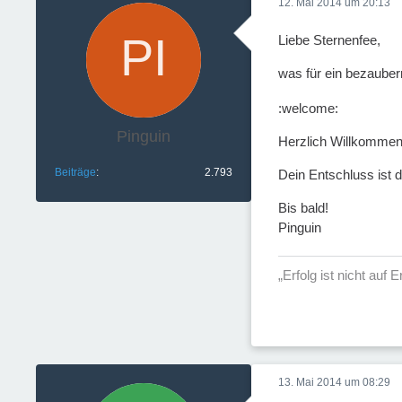
12. Mai 2014 um 20:13
Liebe Sternenfee,
was für ein bezaube
:welcome:
Pinguin
Herzlich Willkommen 
Beiträge
2.793
Dein Entschluss ist d
Bis bald!
Pinguin
„Erfolg ist nicht auf
13. Mai 2014 um 08:29