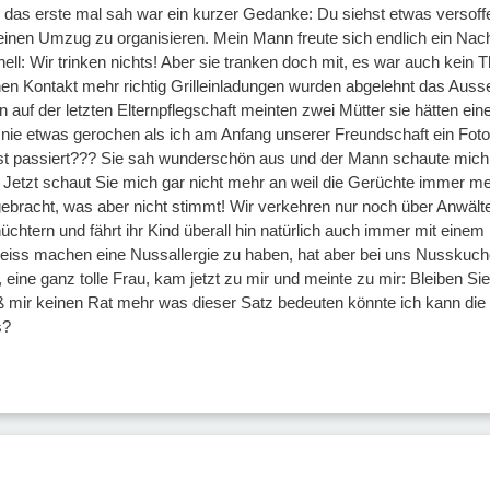
n das erste mal sah war ein kurzer Gedanke: Du siehst etwas versof
 einen Umzug zu organisieren. Mein Mann freute sich endlich ein Nachb
ell: Wir trinken nichts! Aber sie tranken doch mit, es war auch kei
nen Kontakt mehr richtig Grilleinladungen wurden abgelehnt das Aus
n auf der letzten Elternpflegschaft meinten zwei Mütter sie hätten ei
h nie etwas gerochen als ich am Anfang unserer Freundschaft ein Fot
st passiert??? Sie sah wunderschön aus und der Mann schaute mich 
 Jetzt schaut Sie mich gar nicht mehr an weil die Gerüchte immer me
ebracht, was aber nicht stimmt! Wir verkehren nur noch über Anwälte 
nüchtern und fährt ihr Kind überall hin natürlich auch immer mit ei
weiss machen eine Nussallergie zu haben, hat aber bei uns Nusskuc
ine ganz tolle Frau, kam jetzt zu mir und meinte zu mir: Bleiben Sie we
iß mir keinen Rat mehr was dieser Satz bedeuten könnte ich kann die 
s?