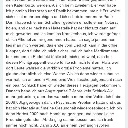
den Kater los zu werden. Als ich beim zweitem Bier war habe
ich plötzlich Herzrasen und Panik bekommen, mein HErz wollte
sich nicht mehr beruhigen und ich schob immer mehr Panik.
Dann habe ich einen Schaffner gebeten er solle einen Notarzt
holen, and der nächsten Haltestelle hat der Notarzt dann auf
mich gewartet und ich kam ins Krankenhaus, ich wurde gefragt
ob ich Alkohol zu mir genommen habe. Ich sagte ja, und nun
lies man mich warten, das ende vom Lied ich kam in die offne
Klapper, dort fühlte ich mich sicher und ich habe Medikamente
bekommen im Endeffekt fühlte ich mich dort wohl, naja bei
diesen Plichtgruppentherapie fühlte ich mich fehl am Platz weil
dort Leute wahren die wirklich große Probleme hatten. Ich
glaube dort blieb ich eine Woche. Als ich dann wieder zuhause
war hab ich an einem Abend eine Weinflasche aufgemacht nach
ein paar Schluck habe ich wieder dieses Herzjagen bekommen.
Danach habe ich aus Angst ganze 7 Jahre kein Schluck Alk
mehr getrunken, aber das war schon mehr eine Vobie. Ich habe
2008 68kg gewogen da ich Psychische Probleme hatte und das
hat sich Negativ auf meine Gesundheit wiedergespiegelt. Ich bin
dann Herbst 2009 nach Hamburg gezogen und schnell eine
Freundin gefunden. Ab da ging es mir besser, und ich trunk
immer noch nicht. Dann 2010 an einem verhängnisvollen