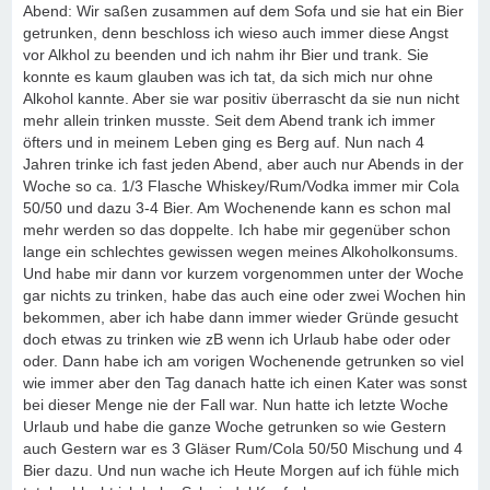
Abend: Wir saßen zusammen auf dem Sofa und sie hat ein Bier
getrunken, denn beschloss ich wieso auch immer diese Angst
vor Alkhol zu beenden und ich nahm ihr Bier und trank. Sie
konnte es kaum glauben was ich tat, da sich mich nur ohne
Alkohol kannte. Aber sie war positiv überrascht da sie nun nicht
mehr allein trinken musste. Seit dem Abend trank ich immer
öfters und in meinem Leben ging es Berg auf. Nun nach 4
Jahren trinke ich fast jeden Abend, aber auch nur Abends in der
Woche so ca. 1/3 Flasche Whiskey/Rum/Vodka immer mir Cola
50/50 und dazu 3-4 Bier. Am Wochenende kann es schon mal
mehr werden so das doppelte. Ich habe mir gegenüber schon
lange ein schlechtes gewissen wegen meines Alkoholkonsums.
Und habe mir dann vor kurzem vorgenommen unter der Woche
gar nichts zu trinken, habe das auch eine oder zwei Wochen hin
bekommen, aber ich habe dann immer wieder Gründe gesucht
doch etwas zu trinken wie zB wenn ich Urlaub habe oder oder
oder. Dann habe ich am vorigen Wochenende getrunken so viel
wie immer aber den Tag danach hatte ich einen Kater was sonst
bei dieser Menge nie der Fall war. Nun hatte ich letzte Woche
Urlaub und habe die ganze Woche getrunken so wie Gestern
auch Gestern war es 3 Gläser Rum/Cola 50/50 Mischung und 4
Bier dazu. Und nun wache ich Heute Morgen auf ich fühle mich