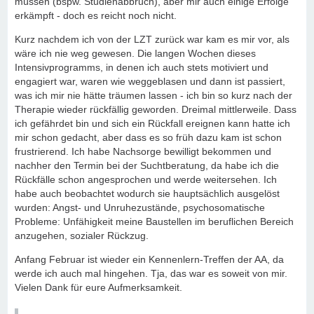
müssen (bspw. Studienabbruch), aber mir auch einige Erfolge
erkämpft - doch es reicht noch nicht.
Kurz nachdem ich von der LZT zurück war kam es mir vor, als
wäre ich nie weg gewesen. Die langen Wochen dieses
Intensivprogramms, in denen ich auch stets motiviert und
engagiert war, waren wie weggeblasen und dann ist passiert,
was ich mir nie hätte träumen lassen - ich bin so kurz nach der
Therapie wieder rückfällig geworden. Dreimal mittlerweile. Dass
ich gefährdet bin und sich ein Rückfall ereignen kann hatte ich
mir schon gedacht, aber dass es so früh dazu kam ist schon
frustrierend. Ich habe Nachsorge bewilligt bekommen und
nachher den Termin bei der Suchtberatung, da habe ich die
Rückfälle schon angesprochen und werde weitersehen. Ich
habe auch beobachtet wodurch sie hauptsächlich ausgelöst
wurden: Angst- und Unruhezustände, psychosomatische
Probleme: Unfähigkeit meine Baustellen im beruflichen Bereich
anzugehen, sozialer Rückzug.
Anfang Februar ist wieder ein Kennenlern-Treffen der AA, da
werde ich auch mal hingehen. Tja, das war es soweit von mir.
Vielen Dank für eure Aufmerksamkeit.