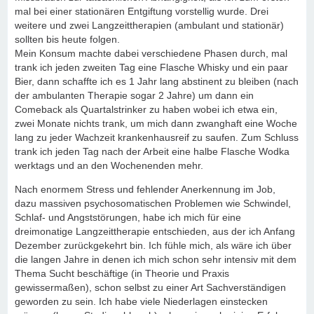
mal bei einer stationären Entgiftung vorstellig wurde. Drei
weitere und zwei Langzeittherapien (ambulant und stationär)
sollten bis heute folgen.
Mein Konsum machte dabei verschiedene Phasen durch, mal
trank ich jeden zweiten Tag eine Flasche Whisky und ein paar
Bier, dann schaffte ich es 1 Jahr lang abstinent zu bleiben (nach
der ambulanten Therapie sogar 2 Jahre) um dann ein
Comeback als Quartalstrinker zu haben wobei ich etwa ein,
zwei Monate nichts trank, um mich dann zwanghaft eine Woche
lang zu jeder Wachzeit krankenhausreif zu saufen. Zum Schluss
trank ich jeden Tag nach der Arbeit eine halbe Flasche Wodka
werktags und an den Wochenenden mehr.
Nach enormem Stress und fehlender Anerkennung im Job,
dazu massiven psychosomatischen Problemen wie Schwindel,
Schlaf- und Angststörungen, habe ich mich für eine
dreimonatige Langzeittherapie entschieden, aus der ich Anfang
Dezember zurückgekehrt bin. Ich fühle mich, als wäre ich über
die langen Jahre in denen ich mich schon sehr intensiv mit dem
Thema Sucht beschäftige (in Theorie und Praxis
gewissermaßen), schon selbst zu einer Art Sachverständigen
geworden zu sein. Ich habe viele Niederlagen einstecken