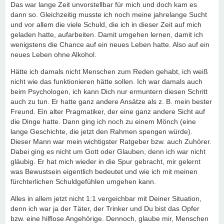
Das war lange Zeit unvorstellbar für mich und doch kam es
dann so. Gleichzeitig musste ich noch meine jahrelange Sucht
und vor allem die viele Schuld, die ich in dieser Zeit auf mich
geladen hatte, aufarbeiten. Damit umgehen lernen, damit ich
wenigstens die Chance auf ein neues Leben hatte. Also auf ein
neues Leben ohne Alkohol.
Hätte ich damals nicht Menschen zum Reden gehabt, ich weiß
nicht wie das funktionieren hätte sollen. Ich war damals auch
beim Psychologen, ich kann Dich nur ermuntern diesen Schritt
auch zu tun. Er hatte ganz andere Ansätze als z. B. mein bester
Freund. Ein alter Pragmatiker, der eine ganz andere Sicht auf
die Dinge hatte. Dann ging ich noch zu einem Mönch (eine
lange Geschichte, die jetzt den Rahmen spengen würde).
Dieser Mann war mein wichtigster Ratgeber bzw. auch Zuhörer.
Dabei ging es nicht um Gott oder Glauben, denn ich war nicht
gläubig. Er hat mich wieder in die Spur gebracht, mir gelernt
was Bewustsein eigentlich bedeutet und wie ich mit meinen
fürchterlichen Schuldgefühlen umgehen kann.
Alles in allem jetzt nicht 1:1 vergeichbar mit Deiner Situation,
denn ich war ja der Täter, der Trinker und Du bist das Opfer
bzw. eine hilflose Angehörige. Dennoch, glaube mir, Menschen