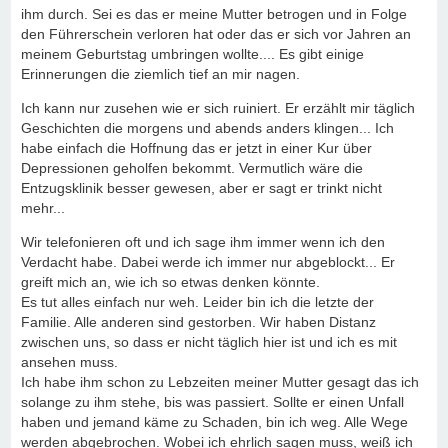
ihm durch. Sei es das er meine Mutter betrogen und in Folge
den Führerschein verloren hat oder das er sich vor Jahren an
meinem Geburtstag umbringen wollte.... Es gibt einige
Erinnerungen die ziemlich tief an mir nagen.
Ich kann nur zusehen wie er sich ruiniert. Er erzählt mir täglich
Geschichten die morgens und abends anders klingen... Ich
habe einfach die Hoffnung das er jetzt in einer Kur über
Depressionen geholfen bekommt. Vermutlich wäre die
Entzugsklinik besser gewesen, aber er sagt er trinkt nicht
mehr...
Wir telefonieren oft und ich sage ihm immer wenn ich den
Verdacht habe. Dabei werde ich immer nur abgeblockt... Er
greift mich an, wie ich so etwas denken könnte.
Es tut alles einfach nur weh. Leider bin ich die letzte der
Familie. Alle anderen sind gestorben. Wir haben Distanz
zwischen uns, so dass er nicht täglich hier ist und ich es mit
ansehen muss.
Ich habe ihm schon zu Lebzeiten meiner Mutter gesagt das ich
solange zu ihm stehe, bis was passiert. Sollte er einen Unfall
haben und jemand käme zu Schaden, bin ich weg. Alle Wege
werden abgebrochen. Wobei ich ehrlich sagen muss, weiß ich