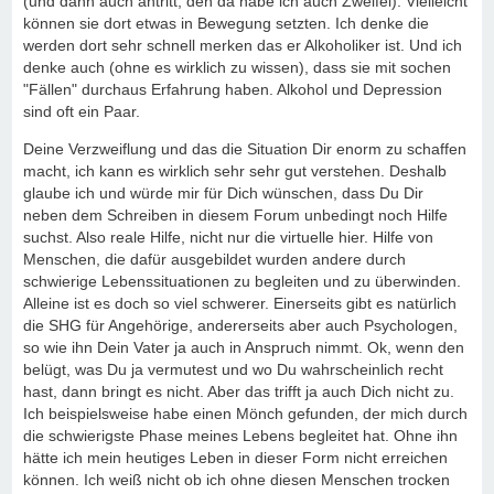
(und dann auch antritt, den da habe ich auch Zweifel). Vielleicht
können sie dort etwas in Bewegung setzten. Ich denke die
werden dort sehr schnell merken das er Alkoholiker ist. Und ich
denke auch (ohne es wirklich zu wissen), dass sie mit sochen
"Fällen" durchaus Erfahrung haben. Alkohol und Depression
sind oft ein Paar.
Deine Verzweiflung und das die Situation Dir enorm zu schaffen
macht, ich kann es wirklich sehr sehr gut verstehen. Deshalb
glaube ich und würde mir für Dich wünschen, dass Du Dir
neben dem Schreiben in diesem Forum unbedingt noch Hilfe
suchst. Also reale Hilfe, nicht nur die virtuelle hier. Hilfe von
Menschen, die dafür ausgebildet wurden andere durch
schwierige Lebenssituationen zu begleiten und zu überwinden.
Alleine ist es doch so viel schwerer. Einerseits gibt es natürlich
die SHG für Angehörige, andererseits aber auch Psychologen,
so wie ihn Dein Vater ja auch in Anspruch nimmt. Ok, wenn den
belügt, was Du ja vermutest und wo Du wahrscheinlich recht
hast, dann bringt es nicht. Aber das trifft ja auch Dich nicht zu.
Ich beispielsweise habe einen Mönch gefunden, der mich durch
die schwierigste Phase meines Lebens begleitet hat. Ohne ihn
hätte ich mein heutiges Leben in dieser Form nicht erreichen
können. Ich weiß nicht ob ich ohne diesen Menschen trocken