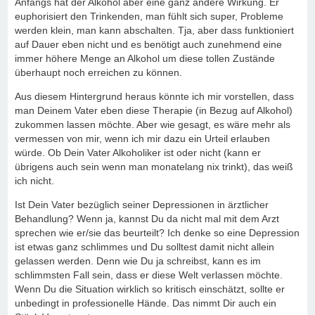
Anfangs hat der Alkohol aber eine ganz andere Wirkung. Er
euphorisiert den Trinkenden, man fühlt sich super, Probleme
werden klein, man kann abschalten. Tja, aber dass funktioniert
auf Dauer eben nicht und es benötigt auch zunehmend eine
immer höhere Menge an Alkohol um diese tollen Zustände
überhaupt noch erreichen zu können.
Aus diesem Hintergrund heraus könnte ich mir vorstellen, dass
man Deinem Vater eben diese Therapie (in Bezug auf Alkohol)
zukommen lassen möchte. Aber wie gesagt, es wäre mehr als
vermessen von mir, wenn ich mir dazu ein Urteil erlauben
würde. Ob Dein Vater Alkoholiker ist oder nicht (kann er
übrigens auch sein wenn man monatelang nix trinkt), das weiß
ich nicht.
Ist Dein Vater bezüglich seiner Depressionen in ärztlicher
Behandlung? Wenn ja, kannst Du da nicht mal mit dem Arzt
sprechen wie er/sie das beurteilt? Ich denke so eine Depression
ist etwas ganz schlimmes und Du solltest damit nicht allein
gelassen werden. Denn wie Du ja schreibst, kann es im
schlimmsten Fall sein, dass er diese Welt verlassen möchte.
Wenn Du die Situation wirklich so kritisch einschätzt, sollte er
unbedingt in professionelle Hände. Das nimmt Dir auch ein