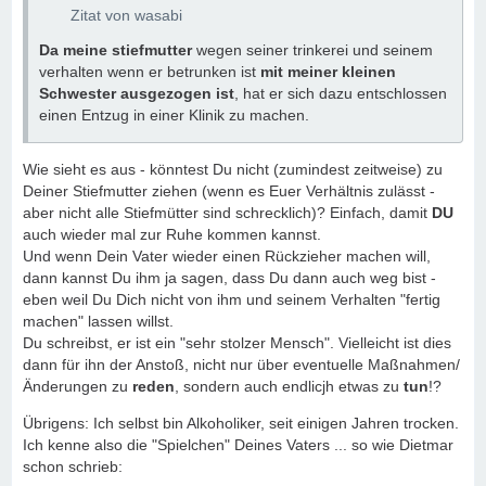
Zitat von wasabi
Da meine stiefmutter
wegen seiner trinkerei und seinem
verhalten wenn er betrunken ist
mit meiner kleinen
Schwester ausgezogen ist
, hat er sich dazu entschlossen
einen Entzug in einer Klinik zu machen.
Wie sieht es aus - könntest Du nicht (zumindest zeitweise) zu
Deiner Stiefmutter ziehen (wenn es Euer Verhältnis zulässt -
aber nicht alle Stiefmütter sind schrecklich)? Einfach, damit
DU
auch wieder mal zur Ruhe kommen kannst.
Und wenn Dein Vater wieder einen Rückzieher machen will,
dann kannst Du ihm ja sagen, dass Du dann auch weg bist -
eben weil Du Dich nicht von ihm und seinem Verhalten "fertig
machen" lassen willst.
Du schreibst, er ist ein "sehr stolzer Mensch". Vielleicht ist dies
dann für ihn der Anstoß, nicht nur über eventuelle Maßnahmen/
Änderungen zu
reden
, sondern auch endlicjh etwas zu
tun
!?
Übrigens: Ich selbst bin Alkoholiker, seit einigen Jahren trocken.
Ich kenne also die "Spielchen" Deines Vaters ... so wie Dietmar
schon schrieb: