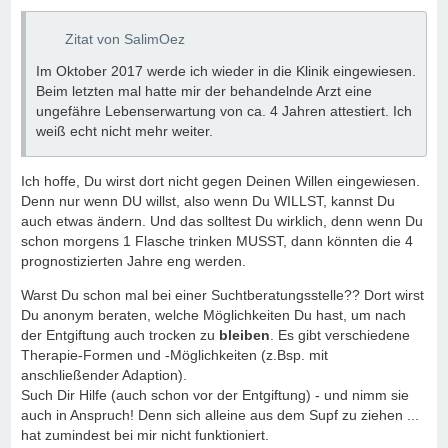
Zitat von SalimOez
Im Oktober 2017 werde ich wieder in die Klinik eingewiesen.
Beim letzten mal hatte mir der behandelnde Arzt eine
ungefähre Lebenserwartung von ca. 4 Jahren attestiert. Ich
weiß echt nicht mehr weiter.
Ich hoffe, Du wirst dort nicht gegen Deinen Willen eingewiesen.
Denn nur wenn DU willst, also wenn Du WILLST, kannst Du
auch etwas ändern. Und das solltest Du wirklich, denn wenn Du
schon morgens 1 Flasche trinken MUSST, dann könnten die 4
prognostizierten Jahre eng werden.
Warst Du schon mal bei einer Suchtberatungsstelle?? Dort wirst
Du anonym beraten, welche Möglichkeiten Du hast, um nach
der Entgiftung auch trocken zu
bleiben
. Es gibt verschiedene
Therapie-Formen und -Möglichkeiten (z.Bsp. mit
anschließender Adaption).
Such Dir Hilfe (auch schon vor der Entgiftung) - und nimm sie
auch in Anspruch! Denn sich alleine aus dem Supf zu ziehen ...
hat zumindest bei mir nicht funktioniert.