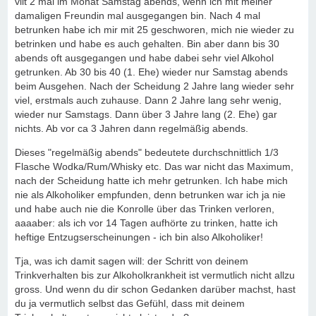
vllt 2 mal im Monat Samstag abends, wenn ich mit meiner
damaligen Freundin mal ausgegangen bin. Nach 4 mal
betrunken habe ich mir mit 25 geschworen, mich nie wieder zu
betrinken und habe es auch gehalten. Bin aber dann bis 30
abends oft ausgegangen und habe dabei sehr viel Alkohol
getrunken. Ab 30 bis 40 (1. Ehe) wieder nur Samstag abends
beim Ausgehen. Nach der Scheidung 2 Jahre lang wieder sehr
viel, erstmals auch zuhause. Dann 2 Jahre lang sehr wenig,
wieder nur Samstags. Dann über 3 Jahre lang (2. Ehe) gar
nichts. Ab vor ca 3 Jahren dann regelmäßig abends.
Dieses "regelmäßig abends" bedeutete durchschnittlich 1/3
Flasche Wodka/Rum/Whisky etc. Das war nicht das Maximum,
nach der Scheidung hatte ich mehr getrunken. Ich habe mich
nie als Alkoholiker empfunden, denn betrunken war ich ja nie
und habe auch nie die Konrolle über das Trinken verloren,
aaaaber: als ich vor 14 Tagen aufhörte zu trinken, hatte ich
heftige Entzugserscheinungen - ich bin also Alkoholiker!
Tja, was ich damit sagen will: der Schritt von deinem
Trinkverhalten bis zur Alkoholkrankheit ist vermutlich nicht allzu
gross. Und wenn du dir schon Gedanken darüber machst, hast
du ja vermutlich selbst das Gefühl, dass mit deinem