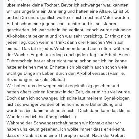
über meiner kleine Tochter. Bevor ich schwanger war, kannten
wir uns ungefähr ein Jahr lang und hatten eine Affäre. Er ist 50
und ich 35 und eigentlich wollte er nicht nochmal Vater werden.
Er hat schon eine jugendliche Tochter und ist seit Jahren
geschieden. Ich war sehr in ihn verliebt, jedoch wurde mir seine
Alkoholsucht bekannt und ich war sehr vorsichtig. Er trinkt nicht
jeden Tag, doch wenn er trinkt dann drei Flaschen Wein auf
einmal. Das tat er jedes Wochenende und auch öfters während
der Woche. Er geht allerdings noch jeden Tag zur Arbeit. Einen
Führerschein hat er aber nicht mehr, schon seit ich ihn kenne
hatte er keinen mehr. Er hatte sich bis dahin auch schon viele
wichtige Dinge im Leben durch den Alkohol versaut (Familie,
Beziehungen, sozialer Status)
Wir haben uns deswegen nicht regelmässig gesehen und
hatten öfters keinen Kontakt in der Zeit, da er mir zu viel wurde.
Doch dann ich schwanger. Ich sollte laut meinem Gynäkologen
nicht schwanger werden ohne hormonelle Behandlung und
wurde es bis dahin auch noch nicht. Doch dann kam das kleine
Wunder und ich bin überglücklich:-).
Während der Schwangerschaft hatten wir Kontakt aber wir
haben uns kaum gesehen. Ich wollte immer dass er erkennt,
dass er krank ist und eine Therapie macht. Nach der Geburt