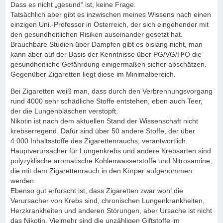
Dass es nicht „gesund“ ist, keine Frage.
Tatsächlich aber gibt es inzwischen meines Wissens nach einen
einzigen Uni.-Professor in Österreich, der sich eingehender mit
den gesundheitlichen Risiken auseinander gesetzt hat.
Brauchbare Studien über Dampfen gibt es bislang nicht, man
kann aber auf der Basis der Kenntnisse über PG/VG/H²O die
gesundheitliche Gefährdung einigermaßen sicher abschätzen.
Gegenüber Zigaretten liegt diese im Minimalbereich.
Bei Zigaretten weiß man, dass durch den Verbrennungsvorgang
rund 4000 sehr schädliche Stoffe entstehen, eben auch Teer,
der die Lungenbläschen verstopft.
Nikotin ist nach dem aktuellen Stand der Wissenschaft nicht
krebserregend. Dafür sind über 50 andere Stoffe, der über
4.000 Inhaltsstoffe des Zigarettenrauchs, verantwortlich.
Hauptverursacher für Lungenkrebs und andere Krebsarten sind
polyzyklische aromatische Kohlenwasserstoffe und Nitrosamine,
die mit dem Zigarettenrauch in den Körper aufgenommen
werden.
Ebenso gut erforscht ist, dass Zigaretten zwar wohl die
Verursacher von Krebs sind, chronischen Lungenkrankheiten,
Herzkrankheiten und anderen Störungen, aber Ursache ist nicht
das Nikotin. Vielmehr sind die unzähligen Giftstoffe im