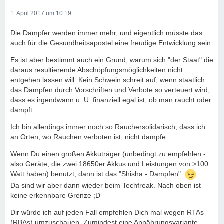
1. April 2017 um 10:19
Die Dampfer werden immer mehr, und eigentlich müsste das
auch für die Gesundheitsapostel eine freudige Entwicklung sein.
Es ist aber bestimmt auch ein Grund, warum sich "der Staat" die
daraus resultierende Abschöpfungsmöglichkeiten nicht
entgehen lassen will. Kein Schwein schreit auf, wenn staatlich
das Dampfen durch Vorschriften und Verbote so verteuert wird,
dass es irgendwann u. U. finanziell egal ist, ob man raucht oder
dampft.
Ich bin allerdings immer noch so Rauchersolidarisch, dass ich
an Orten, wo Rauchen verboten ist, nicht dampfe.
Wenn Du einen großen Akkuträger (unbedingt zu empfehlen -
also Geräte, die zwei 18650er Akkus und Leistungen von >100
Watt haben) benutzt, dann ist das "Shisha - Dampfen".
Da sind wir aber dann wieder beim Techfreak. Nach oben ist
keine erkennbare Grenze ;D
Dir würde ich auf jeden Fall empfehlen Dich mal wegen RTAs
(RBAs) umzuschauen. Zumindest eine Annährungsvariante