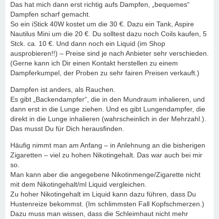
Das hat mich dann erst richtig aufs Dampfen, „bequemes“
Dampfen scharf gemacht.
So ein iStick 40W kostet um die 30 €. Dazu ein Tank, Aspire
Nautilus Mini um die 20 €. Du solltest dazu noch Coils kaufen, 5
Stck. ca. 10 €. Und dann noch ein Liquid (im Shop
ausprobieren!!) – Preise sind je nach Anbieter sehr verschieden.
(Gerne kann ich Dir einen Kontakt herstellen zu einem
Dampferkumpel, der Proben zu sehr fairen Preisen verkauft.)
Dampfen ist anders, als Rauchen.
Es gibt „Backendampfer“, die in den Mundraum inhalieren, und
dann erst in die Lunge ziehen. Und es gibt Lungendampfer, die
direkt in die Lunge inhalieren (wahrscheinlich in der Mehrzahl.).
Das musst Du für Dich herausfinden.
Häufig nimmt man am Anfang – in Anlehnung an die bisherigen
Zigaretten – viel zu hohen Nikotingehalt. Das war auch bei mir
so.
Man kann aber die angegebene Nikotinmenge/Zigarette nicht
mit dem Nikotingehalt/ml Liquid vergleichen.
Zu hoher Nikotingehalt im Liquid kann dazu führen, dass Du
Hustenreize bekommst. (Im schlimmsten Fall Kopfschmerzen.)
Dazu muss man wissen, dass die Schleimhaut nicht mehr