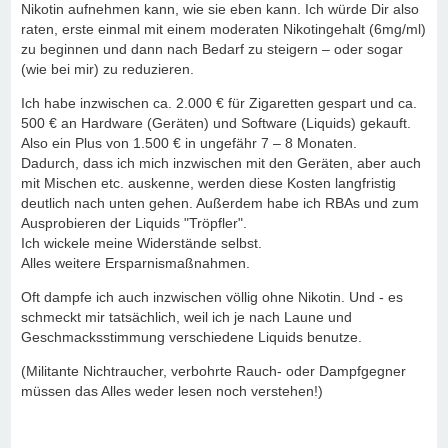
Nikotin aufnehmen kann, wie sie eben kann. Ich würde Dir also
raten, erste einmal mit einem moderaten Nikotingehalt (6mg/ml)
zu beginnen und dann nach Bedarf zu steigern – oder sogar
(wie bei mir) zu reduzieren.
Ich habe inzwischen ca. 2.000 € für Zigaretten gespart und ca.
500 € an Hardware (Geräten) und Software (Liquids) gekauft.
Also ein Plus von 1.500 € in ungefähr 7 – 8 Monaten.
Dadurch, dass ich mich inzwischen mit den Geräten, aber auch
mit Mischen etc. auskenne, werden diese Kosten langfristig
deutlich nach unten gehen. Außerdem habe ich RBAs und zum
Ausprobieren der Liquids "Tröpfler".
Ich wickele meine Widerstände selbst.
Alles weitere Ersparnismaßnahmen.
Oft dampfe ich auch inzwischen völlig ohne Nikotin. Und - es
schmeckt mir tatsächlich, weil ich je nach Laune und
Geschmacksstimmung verschiedene Liquids benutze.
(Militante Nichtraucher, verbohrte Rauch- oder Dampfgegner
müssen das Alles weder lesen noch verstehen!)