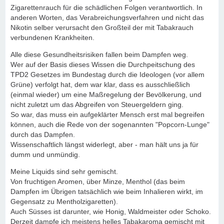
Zigarettenrauch für die schädlichen Folgen verantwortlich. In
anderen Worten, das Verabreichungsverfahren und nicht das
Nikotin selber verursacht den Großteil der mit Tabakrauch
verbundenen Krankheiten.
Alle diese Gesundheitsrisiken fallen beim Dampfen weg.
Wer auf der Basis dieses Wissen die Durchpeitschung des
TPD2 Gesetzes im Bundestag durch die Ideologen (vor allem
Grüne) verfolgt hat, dem war klar, dass es ausschließlich
(einmal wieder) um eine Maßregelung der Bevölkerung, und
nicht zuletzt um das Abgreifen von Steuergeldern ging.
So war, das muss ein aufgeklärter Mensch erst mal begreifen
können, auch die Rede von der sogenannten "Popcorn-Lunge"
durch das Dampfen.
Wissenschaftlich längst widerlegt, aber - man hält uns ja für
dumm und unmündig.
Meine Liquids sind sehr gemischt.
Von fruchtigen Aromen, über Minze, Menthol (das beim
Dampfen im Übrigen tatsächlich wie beim Inhalieren wirkt, im
Gegensatz zu Mentholzigaretten).
Auch Süsses ist darunter, wie Honig, Waldmeister oder Schoko.
Derzeit dampfe ich meistens helles Tabakaroma gemischt mit