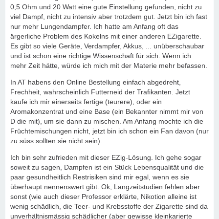
0,5 Ohm und 20 Watt eine gute Einstellung gefunden, nicht zu
viel Dampf, nicht zu intensiv aber trotzdem gut. Jetzt bin ich fast
nur mehr Lungendampfer. Ich hatte am Anfang oft das
ärgerliche Problem des Kokelns mit einer anderen EZigarette.
Es gibt so viele Geräte, Verdampfer, Akkus, ... unüberschaubar
und ist schon eine richtige Wissenschaft für sich. Wenn ich
mehr Zeit hätte, würde ich mich mit der Materie mehr befassen.
In AT habens den Online Bestellung einfach abgedreht,
Frechheit, wahrscheinlich Futterneid der Trafikanten. Jetzt
kaufe ich mir einerseits fertige (teurere), oder ein
Aromakonzentrat und eine Base (ein Bekannter nimmt mir von
D die mit), um sie dann zu mischen. Am Anfang mochte ich die
Früchtemischungen nicht, jetzt bin ich schon ein Fan davon (nur
zu süss sollten sie nicht sein).
Ich bin sehr zufrieden mit dieser EZig-Lösung. Ich gehe sogar
soweit zu sagen, Dampfen ist ein Stück Lebensqualität und die
paar gesundheitlich Restrisiken sind mir egal, wenn es sie
überhaupt nennenswert gibt. Ok, Langzeitstudien fehlen aber
sonst (wie auch dieser Professor erklärte, Nikotion alleine ist
wenig schädlich, die Teer- und Krebsstoffe der Zigarette sind da
unverhältnismässig schädlicher (aber gewisse kleinkarierte