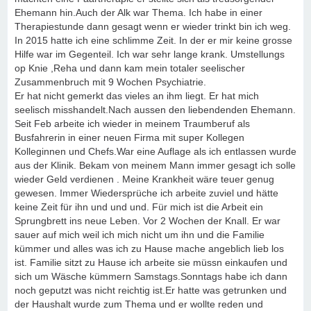
Ehemann hin.Auch der Alk war Thema. Ich habe in einer
Therapiestunde dann gesagt wenn er wieder trinkt bin ich weg.
In 2015 hatte ich eine schlimme Zeit. In der er mir keine grosse
Hilfe war im Gegenteil. Ich war sehr lange krank. Umstellungs
op Knie ,Reha und dann kam mein totaler seelischer
Zusammenbruch mit 9 Wochen Psychiatrie.
Er hat nicht gemerkt das vieles an ihm liegt. Er hat mich
seelisch misshandelt.Nach aussen den liebendenden Ehemann.
Seit Feb arbeite ich wieder in meinem Traumberuf als
Busfahrerin in einer neuen Firma mit super Kollegen
Kolleginnen und Chefs.War eine Auflage als ich entlassen wurde
aus der Klinik. Bekam von meinem Mann immer gesagt ich solle
wieder Geld verdienen . Meine Krankheit wäre teuer genug
gewesen. Immer Wiedersprüche ich arbeite zuviel und hätte
keine Zeit für ihn und und und. Für mich ist die Arbeit ein
Sprungbrett ins neue Leben. Vor 2 Wochen der Knall. Er war
sauer auf mich weil ich mich nicht um ihn und die Familie
kümmer und alles was ich zu Hause mache angeblich lieb los
ist. Familie sitzt zu Hause ich arbeite sie müssn einkaufen und
sich um Wäsche kümmern Samstags.Sonntags habe ich dann
noch geputzt was nicht reichtig ist.Er hatte was getrunken und
der Haushalt wurde zum Thema und er wollte reden und