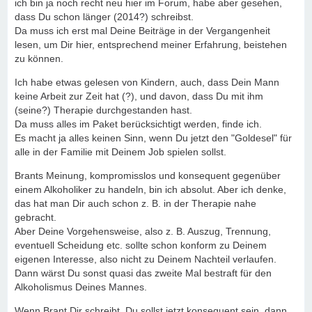
ich bin ja noch recht neu hier im Forum, habe aber gesehen,
dass Du schon länger (2014?) schreibst.
Da muss ich erst mal Deine Beiträge in der Vergangenheit
lesen, um Dir hier, entsprechend meiner Erfahrung, beistehen
zu können.
Ich habe etwas gelesen von Kindern, auch, dass Dein Mann
keine Arbeit zur Zeit hat (?), und davon, dass Du mit ihm
(seine?) Therapie durchgestanden hast.
Da muss alles im Paket berücksichtigt werden, finde ich.
Es macht ja alles keinen Sinn, wenn Du jetzt den "Goldesel" für
alle in der Familie mit Deinem Job spielen sollst.
Brants Meinung, kompromisslos und konsequent gegenüber
einem Alkoholiker zu handeln, bin ich absolut. Aber ich denke,
das hat man Dir auch schon z. B. in der Therapie nahe
gebracht.
Aber Deine Vorgehensweise, also z. B. Auszug, Trennung,
eventuell Scheidung etc. sollte schon konform zu Deinem
eigenen Interesse, also nicht zu Deinem Nachteil verlaufen.
Dann wärst Du sonst quasi das zweite Mal bestraft für den
Alkoholismus Deines Mannes.
Wenn Brant Dir schreibt, Du sollst jetzt konsequent sein, dann