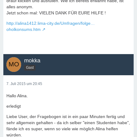
drauf klicken und ausfüllen. Wie ich bereits erwähnt habe, ist
alles anonym.
Jetzt schon mal: VIELEN DANK FÜR EURE HILFE !
http://alina1412.lima-city.de/Umfragen/folge…
oholkonsums.htm
mokka
Gast
7. Juli 2015 um 20:45
Hallo Alina.
erledigt
Liebe User, der Fragebogen ist in ein paar Minuten fertig und
sehr allgemein gehalten - da ich selber "einen Studenten habe",
fände ich es super, wenn so viele wie möglich Alina helfen
würden.