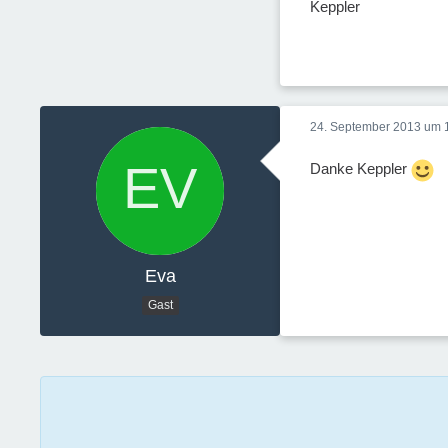
Keppler
24. September 2013 um 
Danke Keppler
Eva
Gast