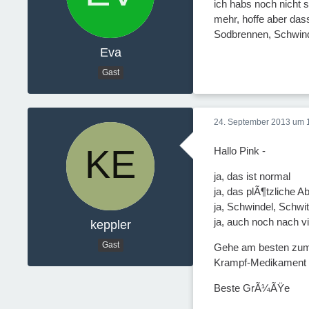
ich habs noch nicht 
mehr, hoffe aber das
Sodbrennen, Schwinde
Eva
Gast
24. September 2013 um 
Hallo Pink -
ja, das ist normal
ja, das plÃ¶tzliche 
ja, Schwindel, Schwi
ja, auch noch nach 
keppler
Gast
Gehe am besten zum z
Krampf-Medikament ve
Beste GrÃ¼ÃŸe