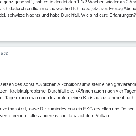
so ganz geschafft, hab es in den letzten 1 1/2 Wochen wieder an 2 Ab
s ich dadurch endlich mal aufwache!! Ich habe jetzt seit Freitag Ab
l, schwitze Nachts und habe Durchfall. Wie sind eure Erfahrungen?
10:20
Absetzen des sonst Ã¼blichen Alkoholkonsums stellt einen gravieren
tzen, Kreislaufprobleme, Durchfall etc. kÃ¶nnen auch nach vier Tage
vier Tagen kann man noch krampfen, einen Kreislaufzusammenbruch
eitnah Arzt, lasse Dir zumindestens ein EKG erstellen und Deinen
rschreiben - alles andere ist ein Tanz auf dem Vulkan.