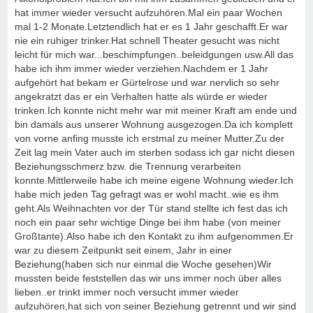
hat immer wieder versucht aufzuhören.Mal ein paar Wochen
mal 1-2 Monate.Letztendlich hat er es 1 Jahr geschafft.Er war
nie ein ruhiger trinker.Hat schnell Theater gesucht was nicht
leicht für mich war...beschimpfungen..beleidgungen usw.All das
habe ich ihm immer wieder verziehen.Nachdem er 1 Jahr
aufgehört hat bekam er Gürtelrose und war nervlich so sehr
angekratzt das er ein Verhalten hatte als würde er wieder
trinken.Ich konnte nicht mehr war mit meiner Kraft am ende und
bin damals aus unserer Wohnung ausgezogen.Da ich komplett
von vorne anfing musste ich erstmal zu meiner Mutter.Zu der
Zeit lag mein Vater auch im sterben sodass ich gar nicht diesen
Beziehungsschmerz bzw. die Trennung verarbeiten
konnte.Mittlerweile habe ich meine eigene Wohnung wieder.Ich
habe mich jeden Tag gefragt was er wohl macht..wie es ihm
geht.Als Weihnachten vor der Tür stand stellte ich fest das ich
noch ein paar sehr wichtige Dinge bei ihm habe (von meiner
Großtante).Also habe ich den Kontakt zu ihm aufgenommen.Er
war zu diesem Zeitpunkt seit einem, Jahr in einer
Beziehung(haben sich nur einmal die Woche gesehen)Wir
mussten beide feststellen das wir uns immer noch über alles
lieben..er trinkt immer noch versucht immer wieder
aufzuhören,hat sich von seiner Beziehung getrennt und wir sind