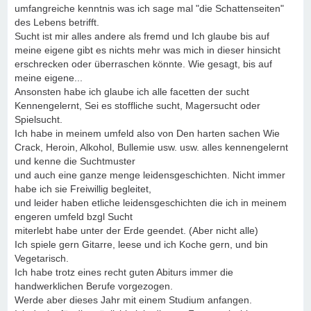
umfangreiche kenntnis was ich sage mal "die Schattenseiten"
des Lebens betrifft.
Sucht ist mir alles andere als fremd und Ich glaube bis auf
meine eigene gibt es nichts mehr was mich in dieser hinsicht
erschrecken oder überraschen könnte. Wie gesagt, bis auf
meine eigene...
Ansonsten habe ich glaube ich alle facetten der sucht
Kennengelernt, Sei es stoffliche sucht, Magersucht oder
Spielsucht.
Ich habe in meinem umfeld also von Den harten sachen Wie
Crack, Heroin, Alkohol, Bullemie usw. usw. alles kennengelernt
und kenne die Suchtmuster
und auch eine ganze menge leidensgeschichten. Nicht immer
habe ich sie Freiwillig begleitet,
und leider haben etliche leidensgeschichten die ich in meinem
engeren umfeld bzgl Sucht
miterlebt habe unter der Erde geendet. (Aber nicht alle)
Ich spiele gern Gitarre, leese und ich Koche gern, und bin
Vegetarisch.
Ich habe trotz eines recht guten Abiturs immer die
handwerklichen Berufe vorgezogen.
Werde aber dieses Jahr mit einem Studium anfangen.