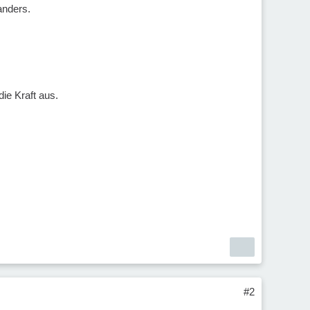
anders.
die Kraft aus.
#2