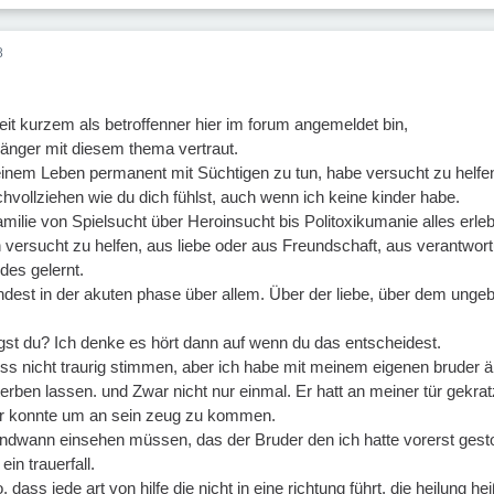
8
eit kurzem als betroffenner hier im forum angemeldet bin,
länger mit diesem thema vertraut.
meinem Leben permanent mit Süchtigen zu tun, habe versucht zu helfe
hvollziehen wie du dich fühlst, auch wenn ich keine kinder habe.
milie von Spielsucht über Heroinsucht bis Politoxikumanie alles erleb
 versucht zu helfen, aus liebe oder aus Freundschaft, aus verantwort
des gelernt.
ndest in der akuten phase über allem. Über der liebe, über dem ungeb
gst du? Ich denke es hört dann auf wenn du das entscheidest.
ss nicht traurig stimmen, aber ich habe mit meinem eigenen bruder 
erben lassen. und Zwar nicht nur einmal. Er hatt an meiner tür gekratzt
 er konnte um an sein zeug zu kommen.
gendwann einsehen müssen, das der Bruder den ich hatte vorerst gest
ein trauerfall.
 dass jede art von hilfe die nicht in eine richtung führt, die heilung he