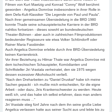
Filmen von Kurt Maetzig und Konrad "Conny" Wolf berühmt
geworden - Angelica Domröse insbesondere in ihrer Rolle in
dem Defa-Kult-Klassiker "Die Legende von Paul und Paula".
Nach ihrer gemeinsamen Übersiedelung in die BRD 1980
konnte Thade seine schauspielerische Karriere in der BRD
nahtlos fortsetzen - dieses sowohl an bundesdeutschen
Theater-Bühnen - aber auch in zahlreichen Filmproduktionen
bedeutender Regisseure wie etwa Volker Schlöndorff oder
Rainer Maria Fassbinder.
Auch Angelica Domröse erlebte durch ihre BRD-Übersiedelung
keinen Karriereknick.
Vor ihrer Beziehung zu Hilmar Thate war Angelica Domröse mit
dem tschechischen Schauspieler, Komödianten und
Schriftsteller Jiri Vrastala verheiratet, den sie 1975 wegen
dessen exzessiver Alkoholsucht verließ.
"Nach den Dreharbeiten zu *Daniel Druskat* habe ich meine
Sachen gepackt - ich mußte mich entscheiden, für die eigne
Arbeit - oder dazu, Jiris Krankenschwester zu werden. Heute
weiß ich, und das habe ich selbst erfahren, dass man anders
reagieren muss ..."
Jiri Vrastale stieg fünf Jahre nach dem ihn seine große Liebe
Angelica verlassen hatte aus seiner Sucht aus und lebte bis zu