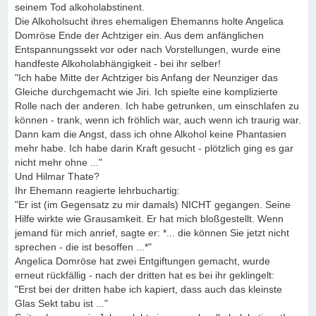
seinem Tod alkoholabstinent.
Die Alkoholsucht ihres ehemaligen Ehemanns holte Angelica
Domröse Ende der Achtziger ein. Aus dem anfänglichen
Entspannungssekt vor oder nach Vorstellungen, wurde eine
handfeste Alkoholabhängigkeit - bei ihr selber!
"Ich habe Mitte der Achtziger bis Anfang der Neunziger das
Gleiche durchgemacht wie Jiri. Ich spielte eine komplizierte
Rolle nach der anderen. Ich habe getrunken, um einschlafen zu
können - trank, wenn ich fröhlich war, auch wenn ich traurig war.
Dann kam die Angst, dass ich ohne Alkohol keine Phantasien
mehr habe. Ich habe darin Kraft gesucht - plötzlich ging es gar
nicht mehr ohne ..."
Und Hilmar Thate?
Ihr Ehemann reagierte lehrbuchartig:
"Er ist (im Gegensatz zu mir damals) NICHT gegangen. Seine
Hilfe wirkte wie Grausamkeit. Er hat mich bloßgestellt. Wenn
jemand für mich anrief, sagte er: *... die können Sie jetzt nicht
sprechen - die ist besoffen ...*"
Angelica Domröse hat zwei Entgiftungen gemacht, wurde
erneut rückfällig - nach der dritten hat es bei ihr geklingelt:
"Erst bei der dritten habe ich kapiert, dass auch das kleinste
Glas Sekt tabu ist ..."