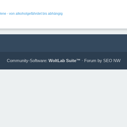
fene - von alkoholgefährdet bis abhängig
Community-Software:
WoltLab Suite™
· Forum by
SEO NW