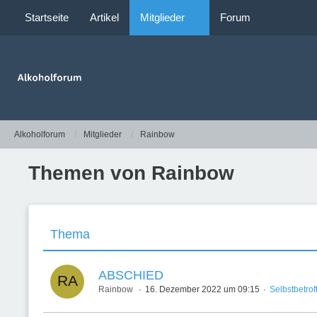
Startseite
Artikel
Mitglieder
Forum
Alkoholforum
Mitglieder
Rainbow
Themen von Rainbow
Thema
ABSCHIED
Rainbow
16. Dezember 2022 um 09:15
Selbstbetrof